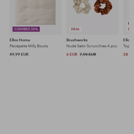
UU
COSYBED 30%
DEAL
DE
Ellos Home
Brushworks
Ellos 
Päiväpeite Milly Boutis
Nude Satin Scrunchies 4 pcs
Top P
49,99 EUR
6 EUR
7,90 EUR
28 E