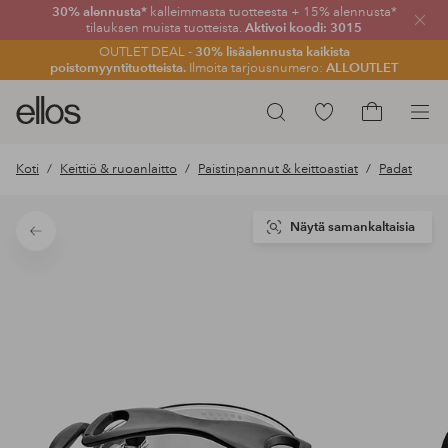
30% alennusta*
kalleimmasta tuotteesta + 15% alennusta*
Sulje
tilauksen muista tuotteista.
Aktivoi koodi: 3015
OUTLET DEAL -
30% lisäalennusta kaikista
poistomyyntituotteista.
Ilmoita tarjousnumero:
ALLOUTLET
Ellos-
Siirry
Hae
logo
merkittyihin
Siirry
–
suosikkituotteisiin
ostoskoriin
Koti
Keittiö & ruoanlaitto
Paistinpannut & keittoastiat
Padat
siirry
aloitussivulle
Näytä samankaltaisia
Takaisin