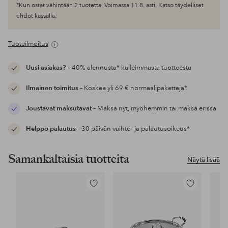
*Kun ostat vähintään 2 tuotetta. Voimassa 11.8. asti. Katso täydelliset
ehdot kassalla.
Tuoteilmoitus
Uusi asiakas?
– 40% alennusta* kalleimmasta tuotteesta
Ilmainen toimitus
– Koskee yli 69 € normaalipaketteja*
Joustavat maksutavat
– Maksa nyt, myöhemmin tai maksa erissä
Helppo palautus
– 30 päivän vaihto- ja palautusoikeus*
Samankaltaisia tuotteita
Näytä lisää
Lisää
Lisää
suosikkeihin
suosikkeihin