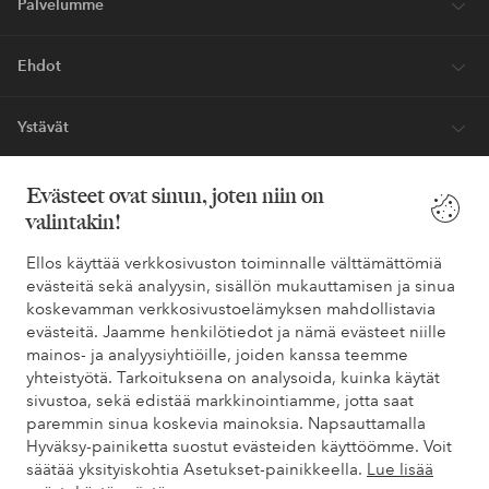
Palvelumme
Ehdot
Ystävät
Evästeet ovat sinun, joten niin on
valintakin!
Turvalliset maksut – maksa nyt tai erissä
Haluatko tietää
lisää maksuvaihtoehdoistamme
?
Ellos käyttää verkkosivuston toiminnalle välttämättömiä
evästeitä sekä analyysin, sisällön mukauttamisen ja sinua
elpy
elpy
koskevamman verkkosivustoelämyksen mahdollistavia
evästeitä. Jaamme henkilötiedot ja nämä evästeet niille
mainos- ja analyysiyhtiöille, joiden kanssa teemme
yhteistyötä. Tarkoituksena on analysoida, kuinka käytät
Suomi - Valitse maa
sivustoa, sekä edistää markkinointiamme, jotta saat
paremmin sinua koskevia mainoksia. Napsauttamalla
Hyväksy-painiketta suostut evästeiden käyttöömme. Voit
Facebook
Instagram
Pinterest
Youtube
säätää yksityiskohtia Asetukset-painikkeella.
Lue lisää