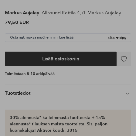
Markus Aujalay
Allround Kattila 4,7L Markus Aujalay
79,50 EUR
Osta nyt, maksa myöhemmin.
Lue lisää
Lisää ostoskoriin
Lisää
suosikke
Toimitetaan 8-10 arkipäivää
Tuotetiedot
30% alennusta* kalleimmasta tuotteesta + 15%
alennusta* tilauksen muista tuotteista. Sis. paljon
huonekaluja! Aktivoi koodi: 3015