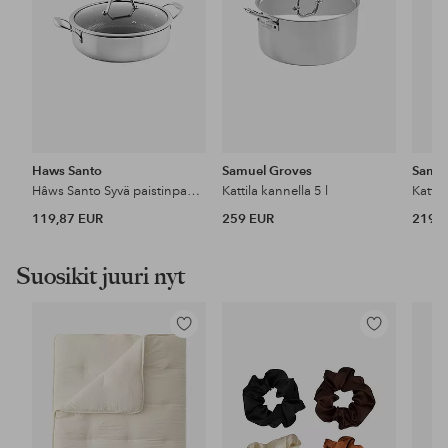
Haws Santo
Samuel Groves
Samue
Hâws Santo Syvä paistinpannu 28cm
Kattila kannella 5 l
Kattil
119,87 EUR
259 EUR
219 
Suosikit juuri nyt
Lisää
Lisää
suosikkeihin
suosikkeihin