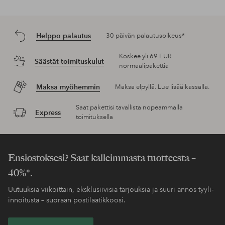
Helppo palautus
30 päivän palautusoikeus*
Koskee yli 69 EUR
Säästät toimituskulut
normaalipakettia
Maksa myöhemmin
Maksa elpyllä. Lue lisää kassalla.
Saat pakettisi tavallista nopeammalla
Express
toimituksella
Ensiostoksesi? Saat kalleimmasta tuotteesta –
40%*.
Uutuuksia viikoittain, eksklusiivisia tarjouksia ja suuri annos tyyli-
innoitusta – suoraan postilaatikkoosi.