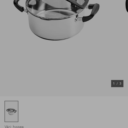
1
/
3
Väri: hopea