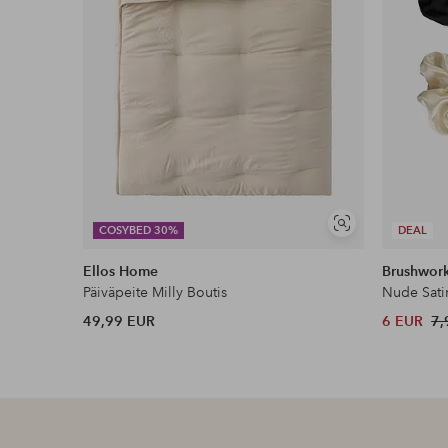
Näytä
COSYBED 30%
DEAL
samankaltaisia
Ellos Home
Brushwor
Päiväpeite Milly Boutis
Nude Sati
49,99 EUR
6 EUR
7,