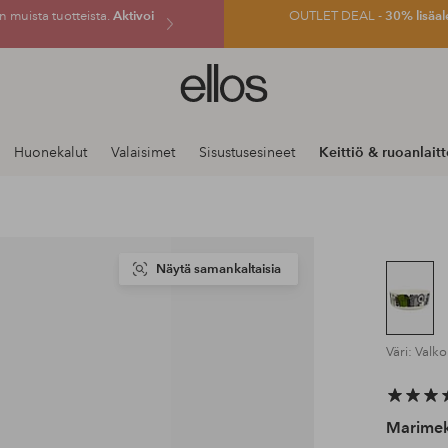
 muista tuotteista.
Aktivoi
OUTLET DEAL -
30% lisäal
Ellos-
logo
–
siirry
Huonekalut
Valaisimet
Sisustusesineet
Keittiö & ruoanlait
aloitussivulle
Näytä samankaltaisia
Väri: Valk
Marime