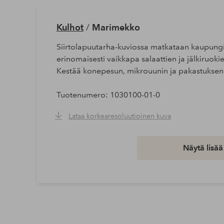
Kulhot
/
Marimekko
Siirtolapuutarha-kuviossa matkataan kaupungis
erinomaisesti vaikkapa salaattien ja jälkiruokie
Kestää konepesun, mikrouunin ja pakastuksen
Tuotenumero: 1030100-01-0
Lataa korkearesoluutioinen kuva
Ilmainen toimitus
Näytä lisää
Koskee yli 69 € normaalipaketteja
Lue lisää