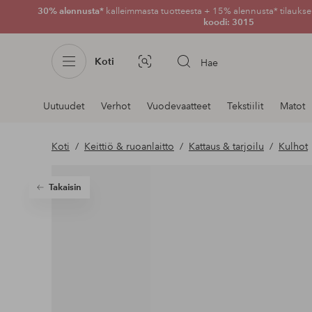
30% alennusta*
kalleimmasta tuotteesta + 15% alennusta* tilauksen
koodi: 3015
Koti
Hae
Kuvahaku
Navigointi
Uutuudet
Verhot
Vuodevaatteet
Tekstiilit
Matot
osastoilla
Koti
Keittiö & ruoanlaitto
Kattaus & tarjoilu
Kulhot
Takaisin