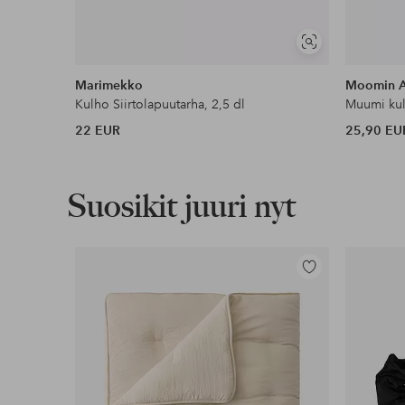
Näytä
samankaltaisia
Marimekko
Moomin A
Kulho Siirtolapuutarha, 2,5 dl
Muumi kul
22 EUR
25,90 EU
Suosikit juuri nyt
Lisää
suosikkeihin