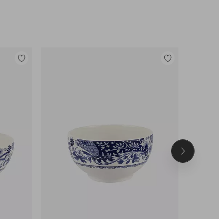
Lisää
Lisää
suosikkeihin
suosikkeihin
Seuraava
tuote