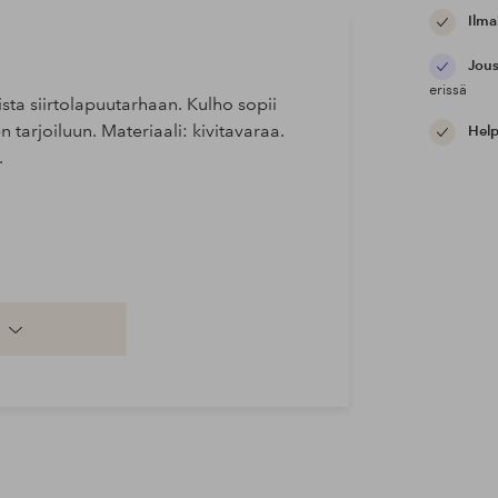
Ilma
Jous
erissä
ta siirtolapuutarhaan. Kulho sopii
n tarjoiluun. Materiaali: kivitavaraa.
Help
.