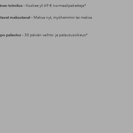
inen toimitus
– Koskee yli 69 € normaalipaketteja*
tavat maksutavat
– Maksa nyt, myöhemmin tai maksa
po palautus
– 30 päivän vaihto- ja palautusoikeus*