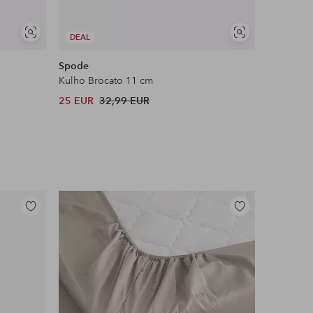
Näytä
Näytä
DEAL
DEAL
samankaltaisia
samankaltaisia
Spode
Spode
Kulho Brocato 11 cm
Kulho Chi
25 EUR
32,99 EUR
97 EUR
Lisää
Lisää
suosikkeihin
suosikkeihin