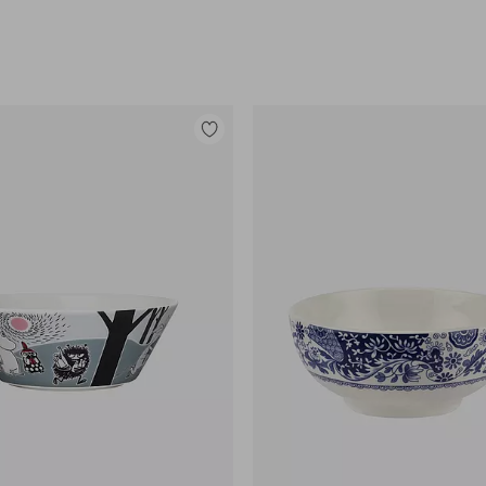
Lisää
suosikkeihin