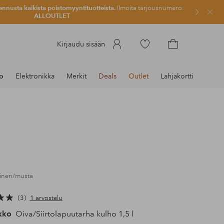
ennusta kaikista poistomyyntituotteista.
Ilmoita tarjousnumero:
Sulje
ALLOUTLET
Siirry
Kirjaudu sisään
merkittyihin
Siirry
suosikkituotteisiin
ostoskoriin
to
Elektronikka
Merkit
Deals
Outlet
Lahjakortti
oinen/musta
3
1 arvostelu
kko
Oiva/Siirtolapuutarha kulho 1,5 l