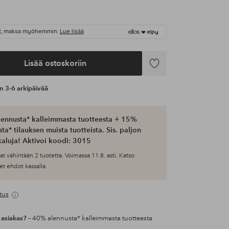
t, maksa myöhemmin.
Lue lisää
Lisää ostoskoriin
Lisää
suosikkeihin
an 3-6 arkipäivää
ennusta* kalleimmasta tuotteesta + 15%
ta* tilauksen muista tuotteista. Sis. paljon
aluja! Aktivoi koodi: 3015
at vähintään 2 tuotetta. Voimassa 11.8. asti. Katso
et ehdot kassalla.
tus
 asiakas?
– 40% alennusta* kalleimmasta tuotteesta