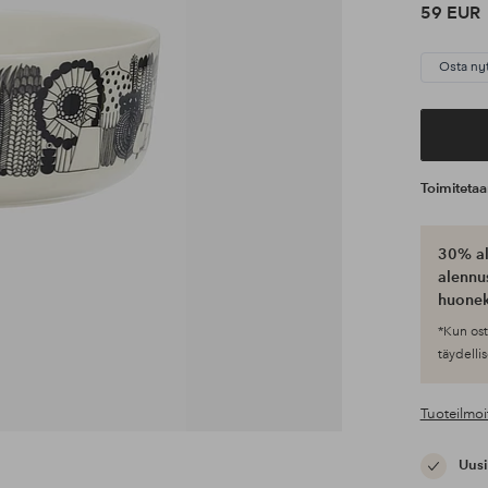
59 EUR
Osta ny
Toimiteta
30% al
alennus
huonek
*Kun ost
täydellis
Tuoteilmoi
Uusi