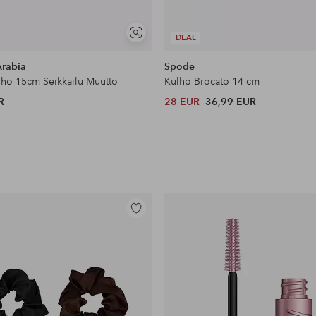
Näytä
DEAL
samankaltaisia
rabia
Spode
ho 15cm Seikkailu Muutto
Kulho Brocato 14 cm
R
28 EUR
36,99 EUR
Lisää
suosikkeihin