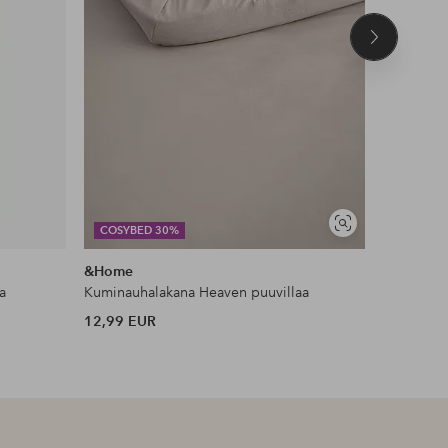
Seuraava
tuote
DEAL
Näytä
COSYBED 30%
JESSICA 
samankaltaisia
&Home
Ellos Col
a
Kuminauhalakana Heaven puuvillaa
Toppi Kiw
12,99 EUR
35 EUR