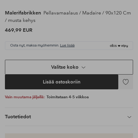
Malerifabrikken
Pellavamaalaus / Madaire / 90x120 Cm
/ musta kehys
469,99 EUR
Osta nyt, maksa myöhemmin.
Lue lisää
Valitse koko
Lisää ostoskoriin
Lisää
suosikke
Vain muutama jäljellä:
Toimitetaan 4-5 viikkoa
Tuotetiedot