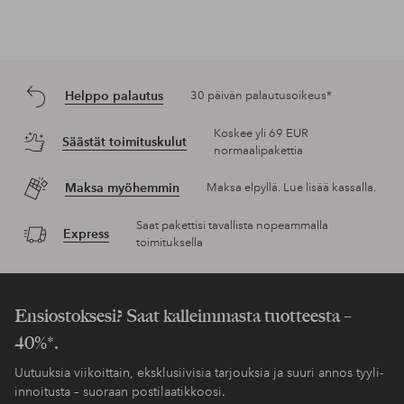
Helppo palautus
30 päivän palautusoikeus*
Koskee yli 69 EUR
Säästät toimituskulut
normaalipakettia
Maksa myöhemmin
Maksa elpyllä. Lue lisää kassalla.
Saat pakettisi tavallista nopeammalla
Express
toimituksella
Ensiostoksesi? Saat kalleimmasta tuotteesta –
40%*.
Uutuuksia viikoittain, eksklusiivisia tarjouksia ja suuri annos tyyli-
innoitusta – suoraan postilaatikkoosi.