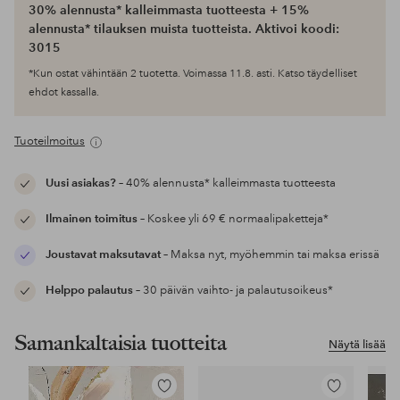
30% alennusta* kalleimmasta tuotteesta + 15%
alennusta* tilauksen muista tuotteista. Aktivoi koodi:
3015
*Kun ostat vähintään 2 tuotetta. Voimassa 11.8. asti. Katso täydelliset
ehdot kassalla.
Tuoteilmoitus
Uusi asiakas?
– 40% alennusta* kalleimmasta tuotteesta
Ilmainen toimitus
– Koskee yli 69 € normaalipaketteja*
Joustavat maksutavat
– Maksa nyt, myöhemmin tai maksa erissä
Helppo palautus
– 30 päivän vaihto- ja palautusoikeus*
Samankaltaisia tuotteita
Näytä lisää
Lisää
Lisää