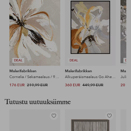
suosikkeihin
suosikkeihin
DEAL
DEAL
DE
Malerifabrikken
Malerifabrikken
Maler
Cornelia / Sekamaalaus / 90 X 120 cm
Alkuperäismaalaus Go Ahead , mukana kehykset
Julist
176 EUR
219,99 EUR
360 EUR
449,99 EUR
20 E
Tutustu uutuuksiimme
Lisää
Lisää
suosikkeihin
suosikkeihin