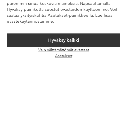
paremmin sinua koskevia mainoksia. Napsauttamalla
Hyväksy-painiketta suostut evästeiden käyttöömme. Voit
Palvelumme
säätää yksityiskohtia Asetukset-painikkeella.
Lue lisää
evästekäytännöstämme.
Ehdot
Hyväksy kaikki
Ystävät
Vain välttämättömät evästeet
Avaa
Asetukset
chat-
laati
Turvalliset maksut – maksa nyt tai erissä
Haluatko tietää
lisää maksuvaihtoehdoistamme
?
elpy
elpy
Suomi - Valitse maa