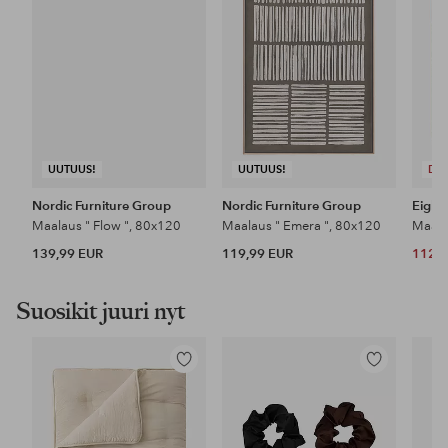
UUTUUS!
UUTUUS!
DE
Nordic Furniture Group
Nordic Furniture Group
Eigh
Maalaus " Flow ", 80x120
Maalaus " Emera ", 80x120
Maala
139,99 EUR
119,99 EUR
112 
Suosikit juuri nyt
Lisää
Lisää
suosikkeihin
suosikkeihin