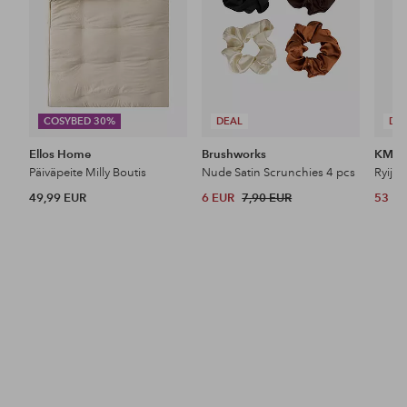
COSYBED 30%
DEAL
DE
Ellos Home
Brushworks
KM H
Päiväpeite Milly Boutis
Nude Satin Scrunchies 4 pcs
Ryijy
49,99 EUR
6 EUR
7,90 EUR
53 E