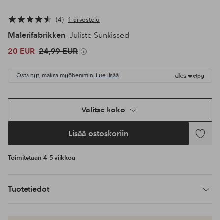
4
1 arvostelu
Malerifabrikken
Juliste Sunkissed
20 EUR
24,99 EUR
Osta nyt, maksa myöhemmin.
Lue lisää
Valitse koko
Lisää ostoskoriin
Lisää
suosikke
Toimitetaan 4-5 viikkoa
Tuotetiedot