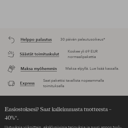
Helppo palautus
30 päivän palautusoikeus*
Koskee yli 69 EUR
Säästät toimituskulut
normaalipakettia
Maksa myöhemmin
Maksa elpyllä. Lue lisää kassalla.
Saat pakettisi tavallista nopeammalla
Express
toimituksella
Ensiostoksesi? Saat kalleimmasta tuotteesta –
40%*.
Uutuuksia viikoittain, eksklusiivisia tarjouksia ja suuri annos tyyli-