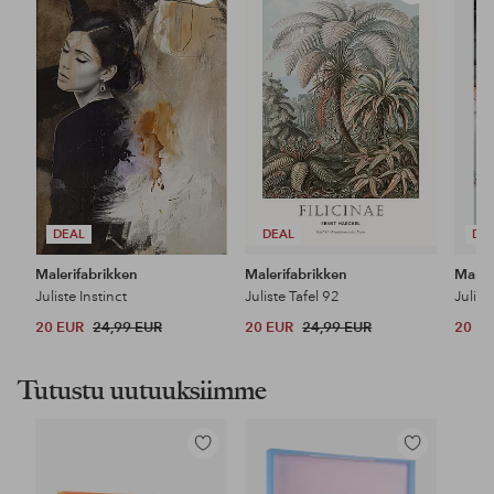
suosikkeihin
suosikkeihin
DEAL
DEAL
DE
Malerifabrikken
Malerifabrikken
Maler
Juliste Instinct
Juliste Tafel 92
Julist
20 EUR
24,99 EUR
20 EUR
24,99 EUR
20 E
Tutustu uutuuksiimme
Lisää
Lisää
suosikkeihin
suosikkeihin