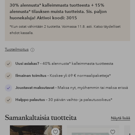
30% alennusta* kalleimmasta tuotteesta + 15%
alennusta* tilauksen muista tuotteista. Sis. paljon
huonekaluja! Aktivoi koodi: 3015
*Kun ostat vähintään 2 tuotetta. Voimassa 11.8. asti. Katso täydelliset
ehdot kassalla.
Tuoteilmoitus
Uusi asiakas?
– 40% alennusta* kalleimmasta tuotteesta
Ilmainen toimitus
– Koskee yli 69 € normaalipaketteja*
Joustavat maksutavat
– Maksa nyt, myöhemmin tai maksa erissä
Helppo palautus
– 30 päivän vaihto- ja palautusoikeus*
Samankaltaisia tuotteita
Näytä lisää
Lisää
Lisää