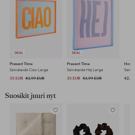
DEAL
DEAL
Present Time
Present Time
House
Seinätaide Ciao Large
Seinätaide Hej Large
Seinä
35 EUR
43,99 EUR
35 EUR
43,99 EUR
42,95
Suosikit juuri nyt
Lisää
Lisää
suosikkeihin
suosikkeihin