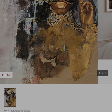
1
/
2
DEAL
Väri: Monivärinen