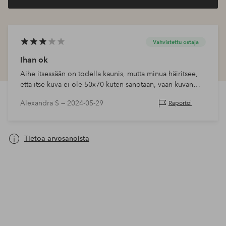
Vahvistettu ostaja
Ihan ok
Aihe itsessään on todella kaunis, mutta minua häiritsee,
että itse kuva ei ole 50x70 kuten sanotaan, vaan kuvan
ympärillä on valkoinen kehys, joka on noin 5-6 cm leveä
Alexandra S —
2024-05-29
Raportoi
koko kuvan ympärillä. Pid…
Tietoa arvosanoista