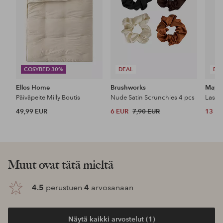
COSYBED 30%
DEAL
DE
Ellos Home
Brushworks
Maybe
Päiväpeite Milly Boutis
Nude Satin Scrunchies 4 pcs
49,99 EUR
6 EUR
7,90 EUR
13 E
Muut ovat tätä mieltä
4.5
perustuen
4
arvosanaan
Näytä kaikki arvostelut (1)