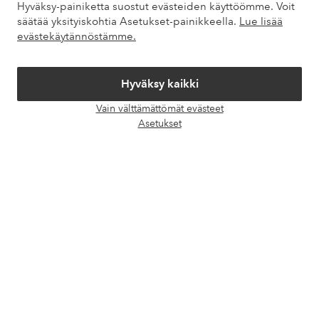
Hyväksy-painiketta suostut evästeiden käyttöömme. Voit
Palvelumme
säätää yksityiskohtia Asetukset-painikkeella.
Lue lisää
evästekäytännöstämme.
Ehdot
Hyväksy kaikki
Ystävät
Vain välttämättömät evästeet
Avaa
Asetukset
chat-
laati
Turvalliset maksut – maksa nyt tai erissä
Haluatko tietää
lisää maksuvaihtoehdoistamme
?
elpy
elpy
Suomi - Valitse maa
Facebook
Instagram
Pinterest
Youtube