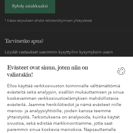
Ryhdy asiakkaaksi
* Katso tarjouksen ehdot rekisteröitymisen yhteydessä
Tarvitsetko apua?
Löydät vastaukset useimmin kysyttyihin kysymyksiin usein
kysytyistä kysymyksistä. Löydät myös tietoa siitä, miten voit ottaa
meihin yhteyttä.
Evästeet ovat sinun, joten niin on
valintakin!
Asiakaspalvelu
Tilaukset
Maksutavat
Toim
Ellos käyttää verkkosivuston toiminnalle välttämättömiä
evästeitä sekä analyysin, sisällön mukauttamisen ja sinua
koskevamman verkkosivustoelämyksen mahdollistavia
Omat sivut
evästeitä. Jaamme henkilötiedot ja nämä evästeet niille
mainos- ja analyysiyhtiöille, joiden kanssa teemme
yhteistyötä. Tarkoituksena on analysoida, kuinka käytät
Tietoa Elloksesta
sivustoa, sekä edistää markkinointiamme, jotta saat
paremmin sinua koskevia mainoksia. Napsauttamalla