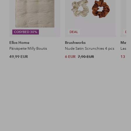
COSYBED 30%
DEAL
DE
Ellos Home
Brushworks
Maybe
Päiväpeite Milly Boutis
Nude Satin Scrunchies 4 pcs
49,99 EUR
6 EUR
7,90 EUR
13 E