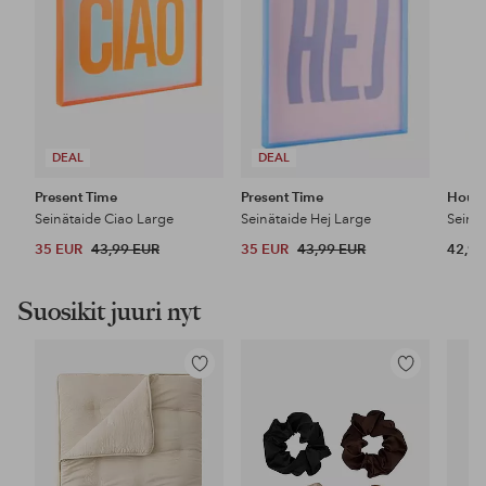
DEAL
DEAL
Present Time
Present Time
House
Seinätaide Ciao Large
Seinätaide Hej Large
Seinä
35 EUR
43,99 EUR
35 EUR
43,99 EUR
42,95
Suosikit juuri nyt
Lisää
Lisää
suosikkeihin
suosikkeihin