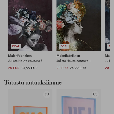
DEAL
DEAL
DE
Malerifabrikken
Malerifabrikken
Maler
Juliste Haute couture 5
Juliste Haute couture 1
Julist
20 EUR
24,99 EUR
20 EUR
24,99 EUR
20 E
Tutustu uutuuksiimme
Lisää
Lisää
suosikkeihin
suosikkeihin