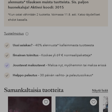
alennusta* tilauksen muista tuotteista. Sis. paljon
huonekaluja! Aktivoi koodi: 3015
*Kun ostat vähintään 2 tuotetta. Voimassa 11.8. asti. Katso täydelliset
ehdot kassalla.
Tuoteilmoitus
Uusi asiakas?
– 40% alennusta* kalleimmasta tuotteesta
Ilmainen toimitus
– Koskee yli 69 € normaalipaketteja*
Joustavat maksutavat
– Maksa nyt, myöhemmin tai maksa erissä
Helppo palautus
– 30 päivän vaihto- ja palautusoikeus*
Samankaltaisia tuotteita
Näytä lisää
Lisää
Lisää
suosikkeihin
suosikkeihin