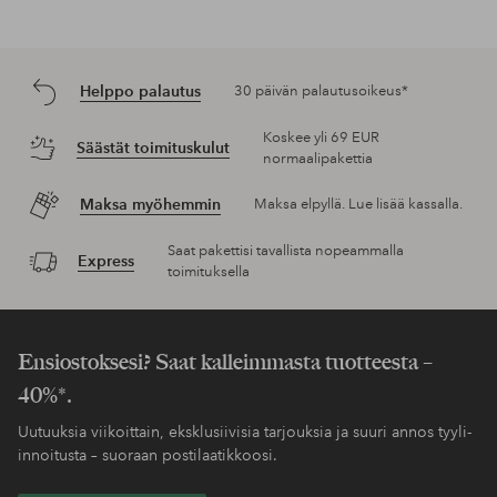
Helppo palautus
30 päivän palautusoikeus*
Koskee yli 69 EUR
Säästät toimituskulut
normaalipakettia
Maksa myöhemmin
Maksa elpyllä. Lue lisää kassalla.
Saat pakettisi tavallista nopeammalla
Express
toimituksella
Ensiostoksesi? Saat kalleimmasta tuotteesta –
40%*.
Uutuuksia viikoittain, eksklusiivisia tarjouksia ja suuri annos tyyli-
innoitusta – suoraan postilaatikkoosi.