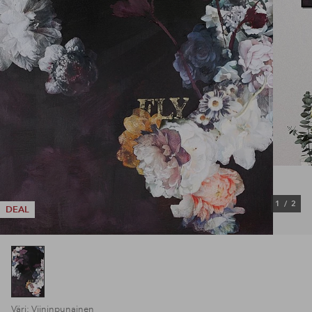
1
/
2
DEAL
Väri: Viininpunainen