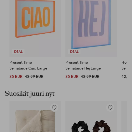
DEAL
DEAL
Present Time
Present Time
House
Seinätaide Ciao Large
Seinätaide Hej Large
Seinä
35 EUR
43,99 EUR
35 EUR
43,99 EUR
42,95
Suosikit juuri nyt
Lisää
Lisää
suosikkeihin
suosikkeihin