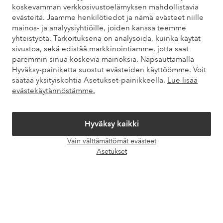
koskevamman verkkosivustoelämyksen mahdollistavia
evästeitä. Jaamme henkilötiedot ja nämä evästeet niille
Omat sivut
mainos- ja analyysiyhtiöille, joiden kanssa teemme
yhteistyötä. Tarkoituksena on analysoida, kuinka käytät
sivustoa, sekä edistää markkinointiamme, jotta saat
Tietoa Elloksesta
paremmin sinua koskevia mainoksia. Napsauttamalla
Hyväksy-painiketta suostut evästeiden käyttöömme. Voit
Palvelumme
säätää yksityiskohtia Asetukset-painikkeella.
Lue lisää
evästekäytännöstämme.
Ehdot
Hyväksy kaikki
Ystävät
Vain välttämättömät evästeet
Avaa
Asetukset
chat-
laati
Turvalliset maksut – maksa nyt tai erissä
Haluatko tietää
lisää maksuvaihtoehdoistamme
?
elpy
elpy