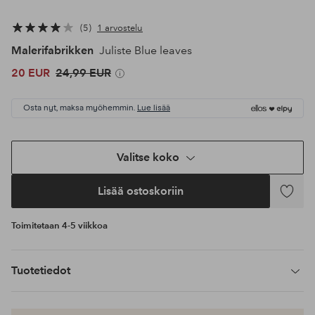
5
1 arvostelu
Malerifabrikken
Juliste Blue leaves
20 EUR
24,99 EUR
Osta nyt, maksa myöhemmin.
Lue lisää
Valitse koko
Lisää ostoskoriin
Lisää
suosikke
Toimitetaan 4-5 viikkoa
Tuotetiedot