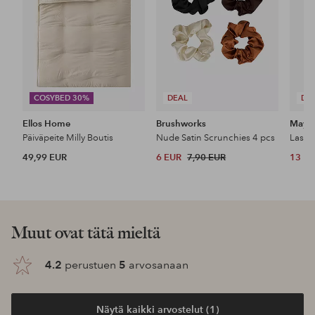
COSYBED 30%
DEAL
DE
Ellos Home
Brushworks
Maybe
Päiväpeite Milly Boutis
Nude Satin Scrunchies 4 pcs
49,99 EUR
6 EUR
7,90 EUR
13 E
Muut ovat tätä mieltä
4.2
perustuen
5
arvosanaan
Näytä kaikki arvostelut (1)