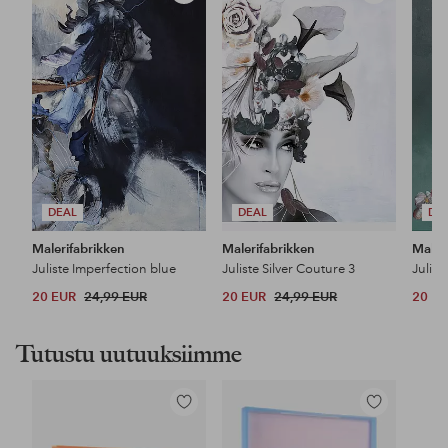
suosikkeihin
suosikkeihin
DEAL
DEAL
DE
Malerifabrikken
Malerifabrikken
Maler
Juliste Imperfection blue
Juliste Silver Couture 3
Julis
20 EUR
24,99 EUR
20 EUR
24,99 EUR
20 E
Tutustu uutuuksiimme
Lisää
Lisää
suosikkeihin
suosikkeihin