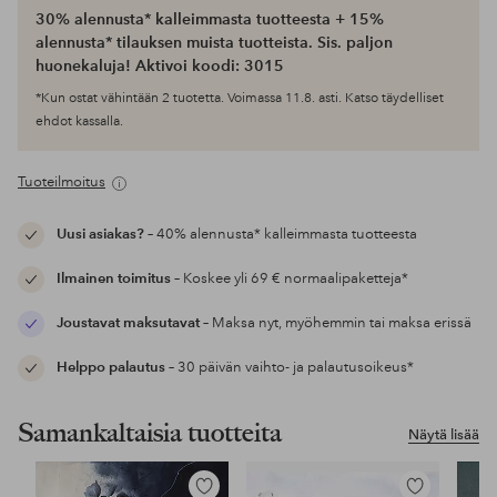
30% alennusta* kalleimmasta tuotteesta + 15%
alennusta* tilauksen muista tuotteista. Sis. paljon
huonekaluja! Aktivoi koodi: 3015
*Kun ostat vähintään 2 tuotetta. Voimassa 11.8. asti. Katso täydelliset
ehdot kassalla.
Tuoteilmoitus
Uusi asiakas?
– 40% alennusta* kalleimmasta tuotteesta
Ilmainen toimitus
– Koskee yli 69 € normaalipaketteja*
Joustavat maksutavat
– Maksa nyt, myöhemmin tai maksa erissä
Helppo palautus
– 30 päivän vaihto- ja palautusoikeus*
Samankaltaisia tuotteita
Näytä lisää
Lisää
Lisää