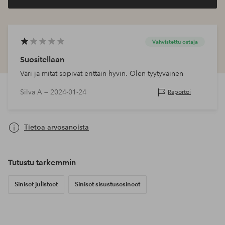
Vahvistettu ostaja
Suositellaan
Väri ja mitat sopivat erittäin hyvin. Olen tyytyväinen
Silva A —
2024-01-24
Raportoi
Tietoa arvosanoista
Tutustu tarkemmin
Siniset julisteet
Siniset sisustusesineet