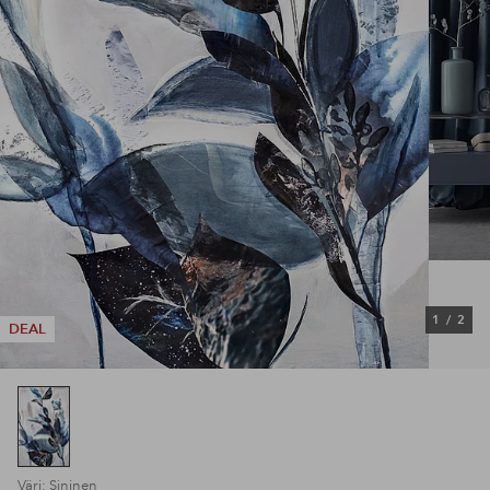
1
/
2
DEAL
Väri: Sininen