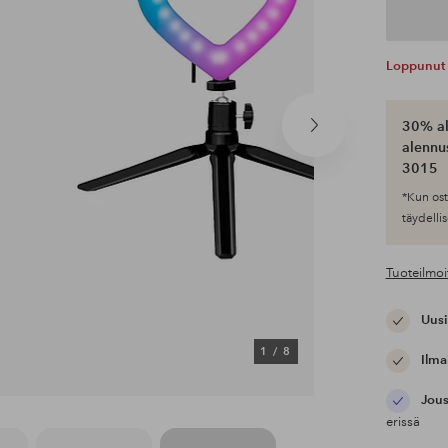
Loppunut 
30% al
Seuraava
alennus
tuote
3015
*Kun ost
täydellis
Tuoteilmoi
Uusi
1
/
8
Ilma
Jous
erissä