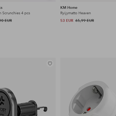
samankaltaisia
ks
KM Home
n Scrunchies 4 pcs
Ryijymatto Heaven
90 EUR
53 EUR
65,99 EUR
Lisää
suosikkeihin