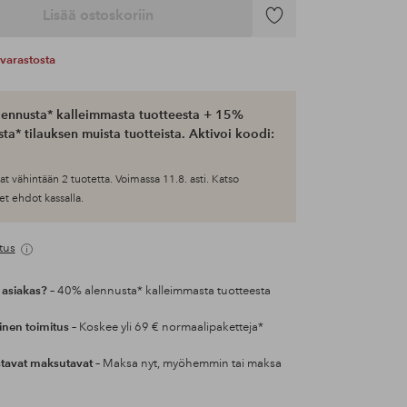
Lisää ostoskoriin
Lisää
suosikkeihin
varastosta
ennusta* kalleimmasta tuotteesta + 15%
ta* tilauksen muista tuotteista. Aktivoi koodi:
at vähintään 2 tuotetta. Voimassa 11.8. asti. Katso
et ehdot kassalla.
tus
 asiakas?
– 40% alennusta* kalleimmasta tuotteesta
inen toimitus
– Koskee yli 69 € normaalipaketteja*
tavat maksutavat
– Maksa nyt, myöhemmin tai maksa