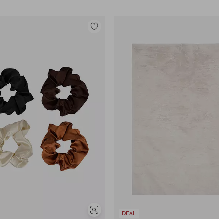
Lisää
suosikkeihin
Näytä
DEAL