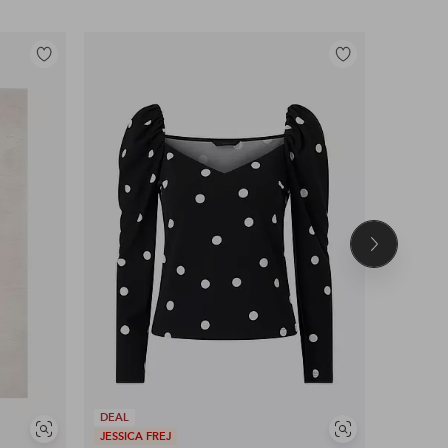
Lisää
Lisää
suosikkeihin
suosikkeihin
Seuraava
tuote
DEAL
Näytä
Näytä
JESSICA FREJ
DEAL