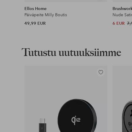
samankaltaisia
Ellos Home
Brushwor
Päiväpeite Milly Boutis
Nude Sati
49,99 EUR
6 EUR
7,
Tutustu uutuuksiimme
Lisää
suosikkeihin