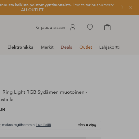
ennusta kaikista poistomyyntituotteista.
Ilmoita tarjousnumero:
Sulje
ALLOUTLET
Siirry
Kirjaudu sisään
merkittyihin
Siirry
suosikkituotteisiin
ostoskoriin
Elektronikka
Merkit
Deals
Outlet
Lahjakortti
Ring Light RGB Sydämen muotoinen -
ustalla
UR
t, maksa myöhemmin.
Lue lisää