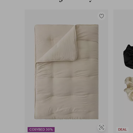
Tuotenumero: 2088258
Lisää
suosikkeihin
Lataa korkearesoluutioinen kuva
Ilmainen toimitus
Koskee yli 69 € normaalipaketteja
Lue lisää
Lasku & Tili
Edullisimmat maksutapamme
Lue lisää
Näytä
COSYBED 30%
DEAL