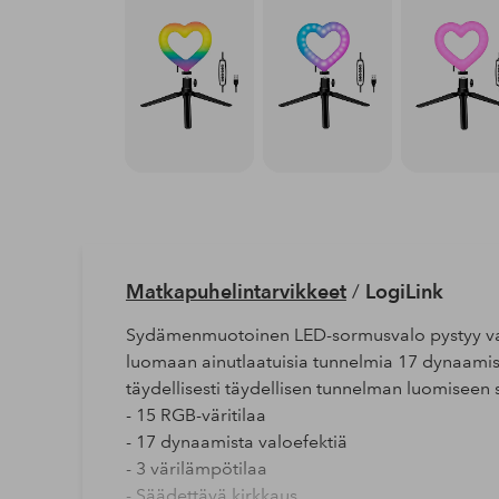
Matkapuhelintarvikkeet
/
LogiLink
Sydämenmuotoinen LED-sormusvalo pystyy vaih
luomaan ainutlaatuisia tunnelmia 17 dynaamis
täydellisesti täydellisen tunnelman luomiseen s
- 15 RGB-väritilaa
- 17 dynaamista valoefektiä
- 3 värilämpötilaa
- Säädettävä kirkkaus