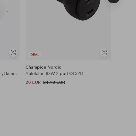
tuote
Näytä
Näytä
DEAL
DEAL
samankaltaisia
samankaltaisia
Champion Nordic
Champion
Matka-adapteri Eurooppa Yhdistynyt kuningaskunta ja muut Maadoitettu
Autolaturi 83W 2-port QC/PD
Autolatur
20 EUR
24,90 EUR
28 EUR