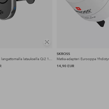
Näytä
samankaltaisia
SKROSS
Autoteline langattomalla latauksella Qi2 15w
R
14,90 EUR