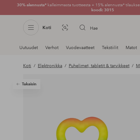
30% alennusta*
kalleimmasta tuotteesta + 15% alennusta* tilauksen
koodi: 3015
Koti
Hae
Kuvahaku
Navigointi
Uutuudet
Verhot
Vuodevaatteet
Tekstiilit
Matot
osastoilla
Koti
Elektronikka
Puhelimet, tabletit & tarvikkeet
M
Takaisin