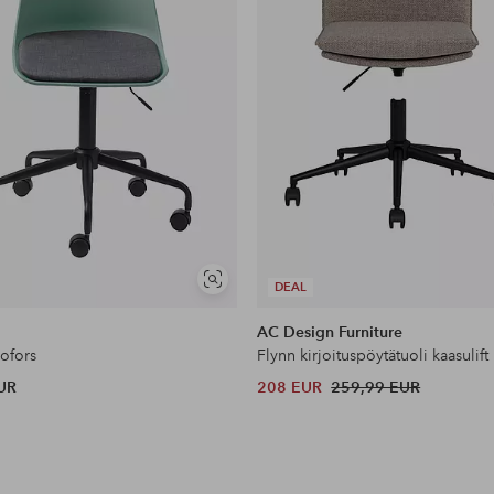
Näytä
DEAL
.
samankaltaisia
AC Design Furniture
Hofors
iota).
UR
208 EUR
259,99 EUR