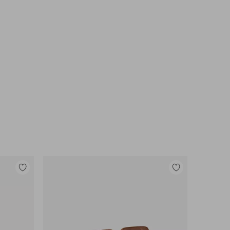
Lisää
Lisää
suosikkeihin
suosikkeihin