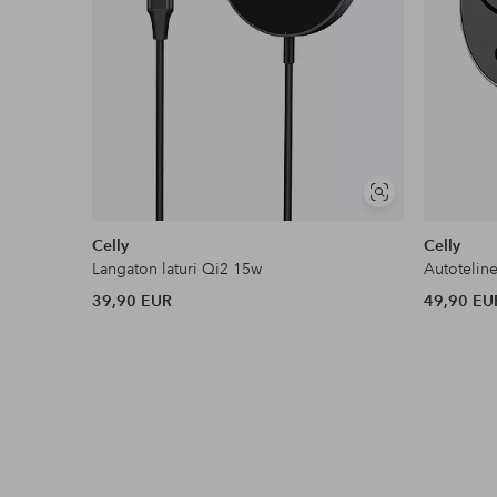
Näytä
samankaltaisia
Celly
Celly
Langaton laturi Qi2 15w
39,90 EUR
49,90 EU