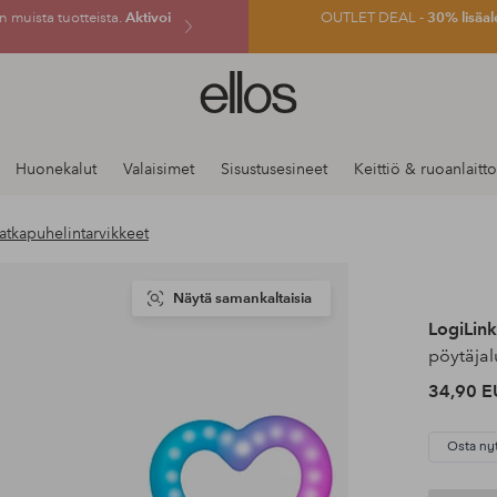
 muista tuotteista.
Aktivoi
OUTLET DEAL -
30% lisäal
Ellos-
logo
–
siirry
Huonekalut
Valaisimet
Sisustusesineet
Keittiö & ruoanlaitto
aloitussivulle
atkapuhelintarvikkeet
Näytä samankaltaisia
LogiLink
pöytäjal
34,90 E
Osta ny