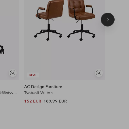
Seuraava
tuote
Näytä
Näytä
DEAL
DEAL
samankaltaisia
samankaltaisia
AC Design Furniture
AC Design
Flynn kirjoituspöytätuoli kaasulift kääntyvä käsinojalla istuinkorkeus 46-56, 5 cm
Työtuoli Wilton
Pöytätuoli
152 EUR
189,99 EUR
152 EUR