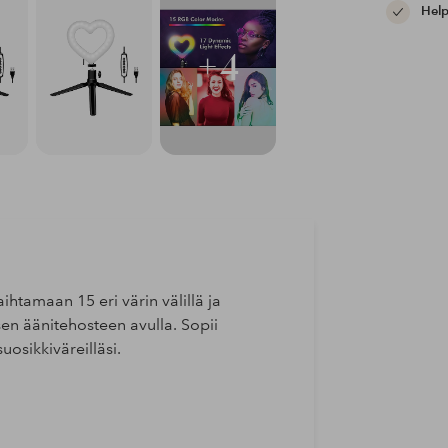
Help
+4
tamaan 15 eri värin välillä ja
en äänitehosteen avulla. Sopii
uosikkiväreilläsi.