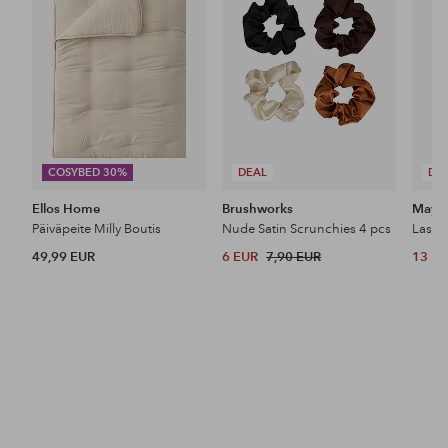
COSYBED 30%
DEAL
DE
Ellos Home
Brushworks
Maybe
Päiväpeite Milly Boutis
Nude Satin Scrunchies 4 pcs
49,99 EUR
6 EUR
7,90 EUR
13 E