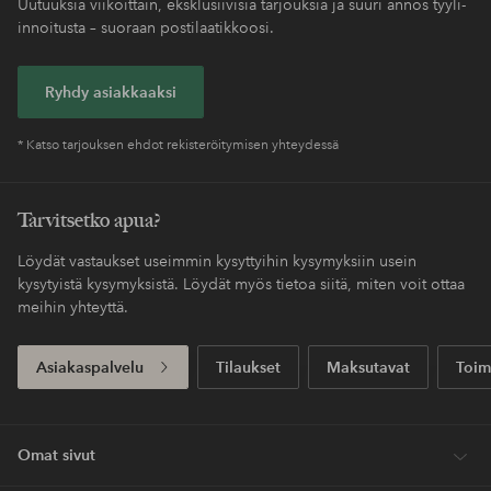
Uutuuksia viikoittain, eksklusiivisia tarjouksia ja suuri annos tyyli-
innoitusta – suoraan postilaatikkoosi.
Ryhdy asiakkaaksi
* Katso tarjouksen ehdot rekisteröitymisen yhteydessä
Tarvitsetko apua?
Löydät vastaukset useimmin kysyttyihin kysymyksiin usein
kysytyistä kysymyksistä. Löydät myös tietoa siitä, miten voit ottaa
meihin yhteyttä.
Asiakaspalvelu
Tilaukset
Maksutavat
Toim
Omat sivut