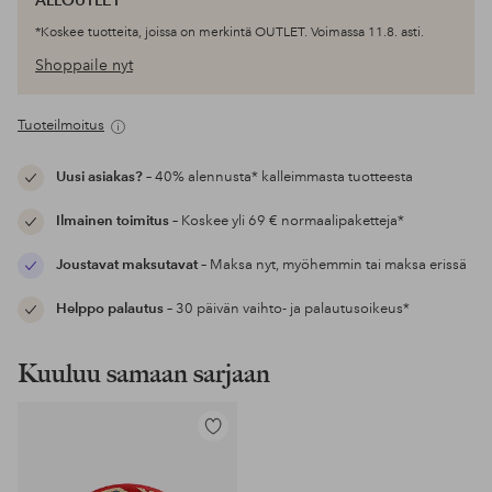
ALLOUTLET
*Koskee tuotteita, joissa on merkintä OUTLET. Voimassa 11.8. asti.
Shoppaile nyt
Tuoteilmoitus
Uusi asiakas?
– 40% alennusta* kalleimmasta tuotteesta
Ilmainen toimitus
– Koskee yli 69 € normaalipaketteja*
Joustavat maksutavat
– Maksa nyt, myöhemmin tai maksa erissä
Helppo palautus
– 30 päivän vaihto- ja palautusoikeus*
Kuuluu samaan sarjaan
Lisää
suosikkeihin