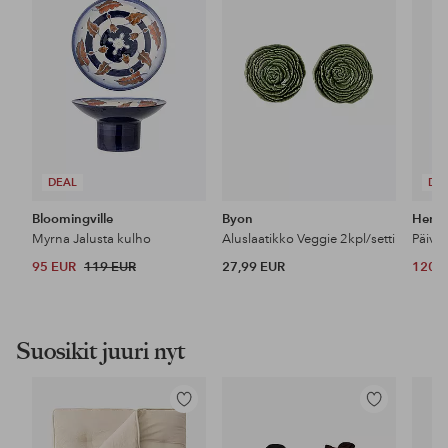
DEAL
DE
Bloomingville
Byon
Herm
Myrna Jalusta kulho
Aluslaatikko Veggie 2kpl/setti
95 EUR
119 EUR
27,99 EUR
120 
Suosikit juuri nyt
Lisää
Lisää
suosikkeihin
suosikkeihin