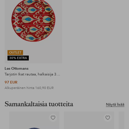
OUTLET
30% EXTRA
Les Ottomans
Tarjotin Ikat rautaa, halkaisija 33 cm
97 EUR
Alkuperäinen hinta
160,90 EUR
Samankaltaisia tuotteita
Näytä lisää
Lisää
Lisää
suosikkeihin
suosikkeihin