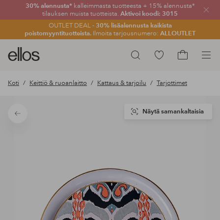
30% alennusta*
kalleimmasta tuotteesta + 15% alennusta*
Sulje
tilauksen muista tuotteista.
Aktivoi koodi: 3015
OUTLET DEAL -
30% lisäalennusta kaikista
poistomyyntituotteista.
Ilmoita tarjousnumero:
ALLOUTLET
Ellos-
Siirry
Hae
logo
merkittyihin
Siirry
–
suosikkituotteisiin
ostoskoriin
Koti
Keittiö & ruoanlaitto
Kattaus & tarjoilu
Tarjottimet
siirry
aloitussivulle
Näytä samankaltaisia
Takaisin