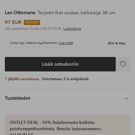
Les Ottomans
Tarjotin Ikat rautaa, halkaisija 38 cm
97 EUR
OUTLET
Alkuperäinen hinta
160,90 EUR
Lisätietoja
Osta nyt, maksa myöhemmin.
Lue lisää
Lisää ostoskoriin
Lisää
suosikke
1 jäljellä varastossa.
Toimitetaan 3-6 arkipäivää
Tuotetiedot
OUTLET DEAL - 30% lisäalennusta kaikista
poistomyyntituotteista. Ilmoita tarjousnumero: