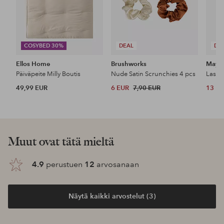
COSYBED 30%
DEAL
DE
Ellos Home
Brushworks
Maybe
Päiväpeite Milly Boutis
Nude Satin Scrunchies 4 pcs
49,99 EUR
6 EUR
7,90 EUR
13 E
Muut ovat tätä mieltä
4.9
perustuen
12
arvosanaan
Näytä kaikki arvostelut (3)