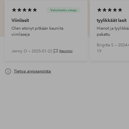
Vahvistettu ostaja
Viinilasit
tyylikkäät lasit
Olen etsinyt pitkään kauniita
Hienot ja tyylikkää
viinilaseja
pakattu
Birgitta S —
2024-
Jenny O —
2025-01-22
19
Raportoi
Tietoa arvosanoista