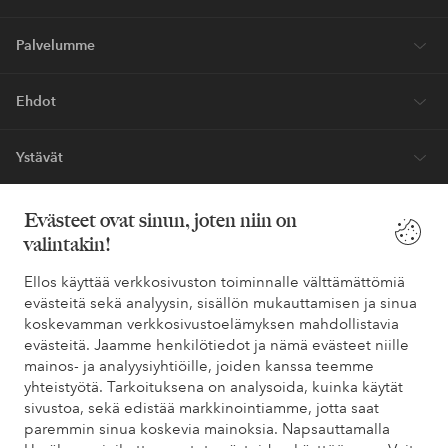
Palvelumme
Ehdot
Ystävät
Evästeet ovat sinun, joten niin on
valintakin!
Turvalliset maksut – maksa nyt tai erissä
Haluatko tietää
lisää maksuvaihtoehdoistamme
?
Ellos käyttää verkkosivuston toiminnalle välttämättömiä
evästeitä sekä analyysin, sisällön mukauttamisen ja sinua
elpy
elpy
koskevamman verkkosivustoelämyksen mahdollistavia
evästeitä. Jaamme henkilötiedot ja nämä evästeet niille
mainos- ja analyysiyhtiöille, joiden kanssa teemme
yhteistyötä. Tarkoituksena on analysoida, kuinka käytät
Suomi - Valitse maa
sivustoa, sekä edistää markkinointiamme, jotta saat
paremmin sinua koskevia mainoksia. Napsauttamalla