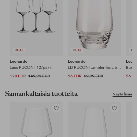
DEAL
DEAL
DE
Leonardo
Leonardo
Leon
Lasit PUCCINI, 12/pakk.
LD PUCCINI tumbler-lasit, 6/pakk.
120 EUR
149,99 EUR
56 EUR
69,99 EUR
56 E
Samankaltaisia tuotteita
Näytä lisää
Lisää
Lisää
suosikkeihin
suosikkeihin