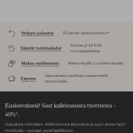
Helppo palautus
30 päivän palautusoikeus*
Koskee yli 69 EUR
Säästät toimituskulut
normaalipakettia
Maksa myöhemmin
Maksa elpyllä. Lue lisää kassalla.
Saat pakettisi tavallista nopeammalla
Express
toimituksella
Ensiostoksesi? Saat kalleimmasta tuotteesta –
40%*.
Uutuuksia viikoittain, eksklusiivisia tarjouksia ja suuri annos tyyli-
innoitusta – suoraan postilaatikkoosi.