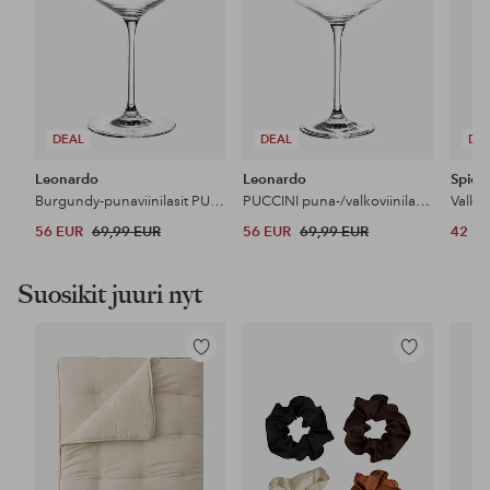
DEAL
DEAL
DE
Leonardo
Leonardo
Spieg
Burgundy-punaviinilasit PUCCINI, 6/pakk.
PUCCINI puna-/valkoviinilasit, 6/pakk.
56 EUR
69,99 EUR
56 EUR
69,99 EUR
42 E
Suosikit juuri nyt
Lisää
Lisää
suosikkeihin
suosikkeihin