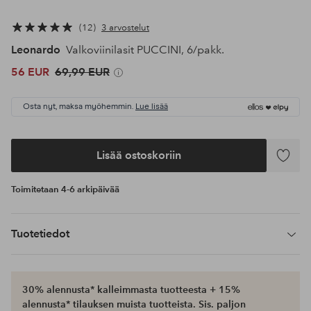
12
3 arvostelut
Leonardo
Valkoviinilasit PUCCINI, 6/pakk.
56 EUR
69,99 EUR
Osta nyt, maksa myöhemmin.
Lue lisää
Lisää ostoskoriin
Lisää
suosikke
Toimitetaan 4-6 arkipäivää
Tuotetiedot
30% alennusta* kalleimmasta tuotteesta + 15%
alennusta* tilauksen muista tuotteista. Sis. paljon