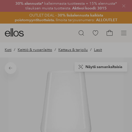
30% alennusta*
kalleimmasta tuotteesta + 15% alennusta*
Sulje
tilauksen muista tuotteista.
Aktivoi koodi: 3015
OUTLET DEAL -
30% lisäalennusta kaikista
poistomyyntituotteista.
Ilmoita tarjousnumero:
ALLOUTLET
Ellos-
Siirry
Hae
logo
merkittyihin
Siirry
–
suosikkituotteisiin
ostoskoriin
Koti
Keittiö & ruoanlaitto
Kattaus & tarjoilu
Lasit
siirry
aloitussivulle
Näytä samankaltaisia
Takaisin