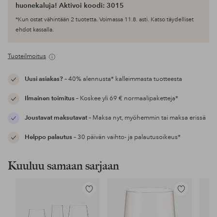
huonekaluja! Aktivoi koodi: 3015
*Kun ostat vähintään 2 tuotetta. Voimassa 11.8. asti. Katso täydelliset
ehdot kassalla.
Tuoteilmoitus
Uusi asiakas?
– 40% alennusta* kalleimmasta tuotteesta
Ilmainen toimitus
– Koskee yli 69 € normaalipaketteja*
Joustavat maksutavat
– Maksa nyt, myöhemmin tai maksa erissä
Helppo palautus
– 30 päivän vaihto- ja palautusoikeus*
Kuuluu samaan sarjaan
Lisää
Lisää
suosikkeihin
suosikkeihin