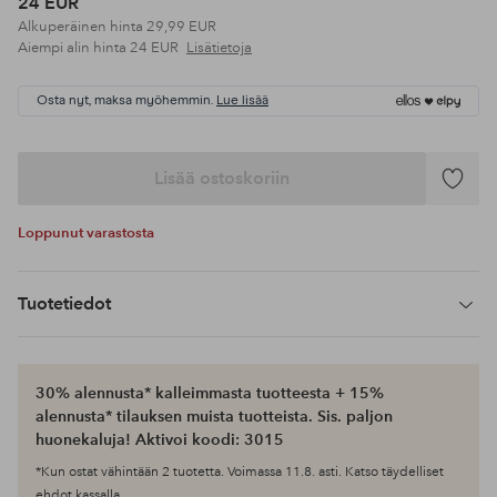
24 EUR
Alkuperäinen hinta
29,99 EUR
Aiempi alin hinta
24 EUR
Lisätietoja
Osta nyt, maksa myöhemmin.
Lue lisää
Lisää ostoskoriin
Lisää
suosikke
Loppunut varastosta
Tuotetiedot
30% alennusta* kalleimmasta tuotteesta + 15%
alennusta* tilauksen muista tuotteista. Sis. paljon
huonekaluja! Aktivoi koodi: 3015
*Kun ostat vähintään 2 tuotetta. Voimassa 11.8. asti. Katso täydelliset
ehdot kassalla.