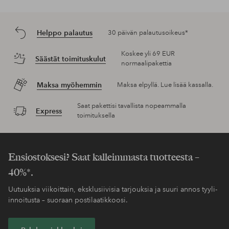
Helppo palautus
30 päivän palautusoikeus*
Koskee yli 69 EUR
Säästät toimituskulut
normaalipakettia
Maksa myöhemmin
Maksa elpyllä. Lue lisää kassalla.
Saat pakettisi tavallista nopeammalla
Express
toimituksella
Ensiostoksesi? Saat kalleimmasta tuotteesta –
40%*.
Uutuuksia viikoittain, eksklusiivisia tarjouksia ja suuri annos tyyli-
innoitusta – suoraan postilaatikkoosi.