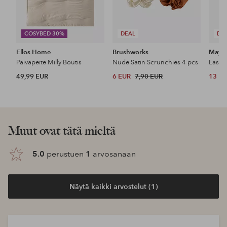
COSYBED 30%
DEAL
DE
Ellos Home
Brushworks
Maybe
Päiväpeite Milly Boutis
Nude Satin Scrunchies 4 pcs
49,99 EUR
6 EUR
7,90 EUR
13 E
Muut ovat tätä mieltä
5.0
perustuen
1
arvosanaan
Näytä kaikki arvostelut (1)