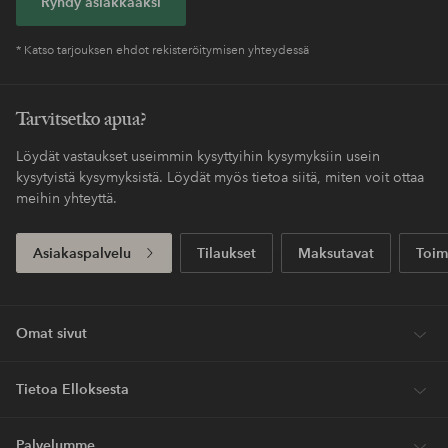
Ryhdy asiakkaaksi
* Katso tarjouksen ehdot rekisteröitymisen yhteydessä
Tarvitsetko apua?
Löydät vastaukset useimmin kysyttyihin kysymyksiin usein
kysytyistä kysymyksistä. Löydät myös tietoa siitä, miten voit ottaa
meihin yhteyttä.
Asiakaspalvelu
Tilaukset
Maksutavat
Toim
Omat sivut
Tietoa Elloksesta
Palvelumme