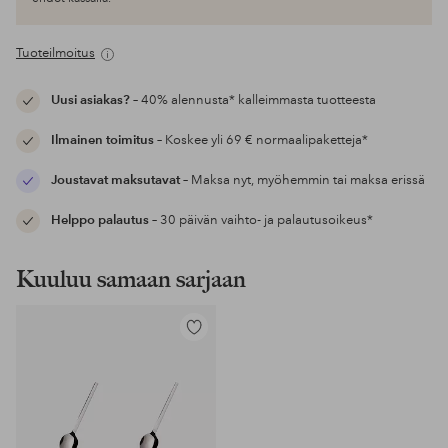
Tuoteilmoitus
Uusi asiakas?
– 40% alennusta* kalleimmasta tuotteesta
Ilmainen toimitus
– Koskee yli 69 € normaalipaketteja*
Joustavat maksutavat
– Maksa nyt, myöhemmin tai maksa erissä
Helppo palautus
– 30 päivän vaihto- ja palautusoikeus*
Kuuluu samaan sarjaan
Lisää
suosikkeihin