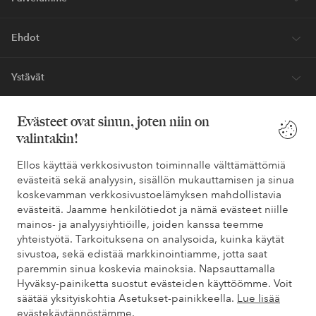
Ehdot
Ystävät
Evästeet ovat sinun, joten niin on
valintakin!
Turvalliset maksut – maksa nyt tai erissä
Haluatko tietää
lisää maksuvaihtoehdoistamme
?
Ellos käyttää verkkosivuston toiminnalle välttämättömiä
evästeitä sekä analyysin, sisällön mukauttamisen ja sinua
elpy
elpy
koskevamman verkkosivustoelämyksen mahdollistavia
evästeitä. Jaamme henkilötiedot ja nämä evästeet niille
mainos- ja analyysiyhtiöille, joiden kanssa teemme
yhteistyötä. Tarkoituksena on analysoida, kuinka käytät
Suomi - Valitse maa
sivustoa, sekä edistää markkinointiamme, jotta saat
paremmin sinua koskevia mainoksia. Napsauttamalla
Hyväksy-painiketta suostut evästeiden käyttöömme. Voit
Facebook
Instagram
Pinterest
Youtube
säätää yksityiskohtia Asetukset-painikkeella.
Lue lisää
evästekäytännöstämme.