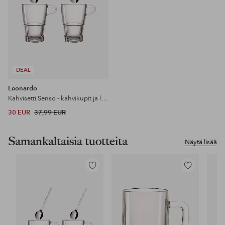
DEAL
Leonardo
Kahvisetti Senso - kahvikupit ja lusikat x 2 - Latte Macchiato
30 EUR
37,99 EUR
Samankaltaisia tuotteita
Näytä lisää
Lisää
Lisää
suosikkeihin
suosikkeihin