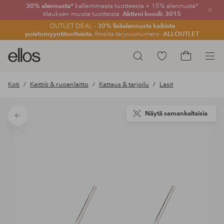
30% alennusta*
kalleimmasta tuotteesta + 15% alennusta*
Sulje
tilauksen muista tuotteista.
Aktivoi koodi: 3015
OUTLET DEAL -
30% lisäalennusta kaikista
poistomyyntituotteista.
Ilmoita tarjousnumero:
ALLOUTLET
Ellos-
Siirry
Hae
logo
merkittyihin
Siirry
–
suosikkituotteisiin
ostoskoriin
Koti
Keittiö & ruoanlaitto
Kattaus & tarjoilu
Lasit
siirry
aloitussivulle
Näytä samankaltaisia
Takaisin