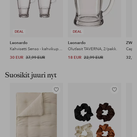
DEAL
DEAL
Leonardo
Leonardo
ZWIL
Kahvisetti Senso - kahvikupit ja lusikat x 2 - Latte Macchiato
Olutlasit TAVERNA, 2/pakk.
30 EUR
37,99 EUR
18 EUR
22,99 EUR
32,95
Suosikit juuri nyt
Lisää
Lisää
suosikkeihin
suosikkeihin