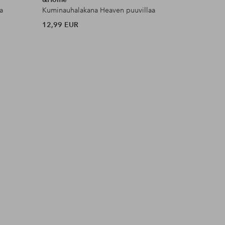
a
Kuminauhalakana Heaven puuvillaa
Ryijymatt
12,99 EUR
53 EUR