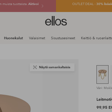
 muista tuotteista.
Aktivoi
OUTLET DEAL -
30% lisäal
Ellos-
logo
–
siirry
Huonekalut
Valaisimet
Sisustusesineet
Keittiö & ruoanlaitt
aloitussivulle
Näytä samankaltaisia
Väri: Mok
Leitmoti
99,95 E