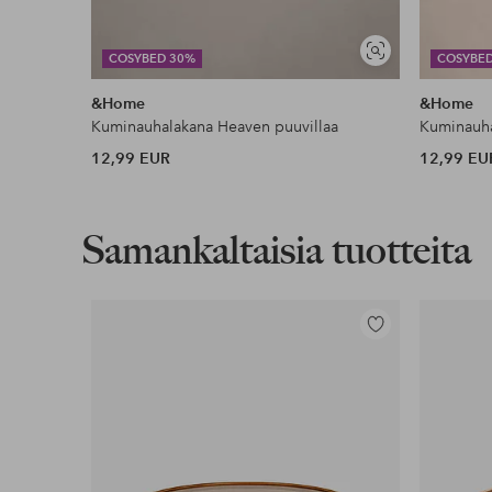
Näytä
COSYBED 30%
COSYBE
samankaltaisia
&Home
&Home
Kuminauhalakana Heaven puuvillaa
Kuminauha
12,99 EUR
12,99 EU
Samankaltaisia tuotteita
Lisää
suosikkeihin