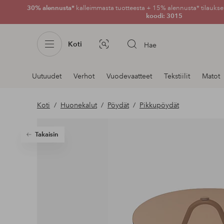
30% alennusta*
kalleimmasta tuotteesta + 15% alennusta* tilauksen
koodi: 3015
Koti
Hae
Kuvahaku
Navigointi
Uutuudet
Verhot
Vuodevaatteet
Tekstiilit
Matot
osastoilla
Koti
Huonekalut
Pöydät
Pikkupöydät
Takaisin