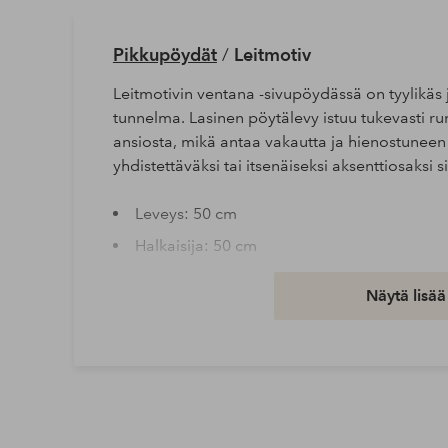
Pikkupöydät
/
Leitmotiv
Leitmotivin ventana -sivupöydässä on tyylikäs 
tunnelma. Lasinen pöytälevy istuu tukevasti 
ansiosta, mikä antaa vakautta ja hienostuneen
yhdistettäväksi tai itsenäiseksi aksenttiosaksi 
Leveys: 50 cm
Halkaisija: 50 cm
Lomake: Pyöreä
Näytä lisää
Korkeus: 35 cm
Pituus/syvyys: 50 cm
Kokoaminen: Toimitetaan osina
Tuotenumero: 2336304-02-0