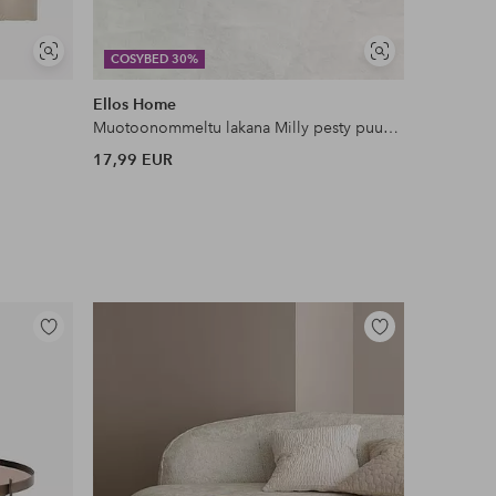
Näytä
Näytä
COSYBED 30%
COSYBE
samankaltaisia
samankaltaisia
Ellos Home
Staycatio
Muotoonommeltu lakana Milly pesty puuvilla
Reunusver
17,99 EUR
49,99 EU
Lisää
Lisää
suosikkeihin
suosikkeihin