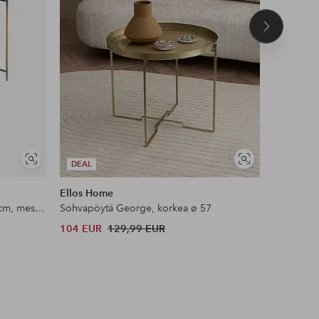
Seuraava
tuote
Näytä
Näytä
DEAL
samankaltaisia
samankaltaisia
Ellos Home
Homitis
Sohvapöytä Louisville, ø 70xk40 cm, messinginvärinen jalusta
Sohvapöytä George, korkea ø 57
Sohvapöy
104 EUR
129,99 EUR
629,99 