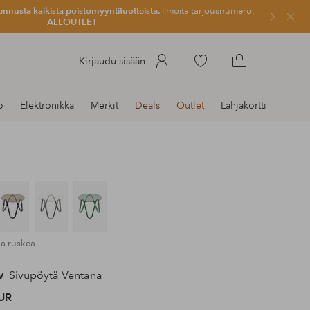
ennusta kaikista poistomyyntituotteista.
Ilmoita tarjousnumero:
Sulje
ALLOUTLET
Siirry
Kirjaudu sisään
merkittyihin
Siirry
suosikkituotteisiin
ostoskoriin
o
Elektronikka
Merkit
Deals
Outlet
Lahjakortti
ka ruskea
v
Sivupöytä Ventana
UR