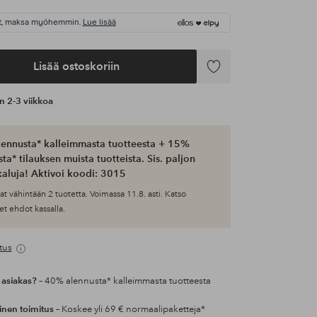
t, maksa myöhemmin.
Lue lisää
Lisää ostoskoriin
Lisää
suosikkeihin
an 2-3 viikkoa
ennusta* kalleimmasta tuotteesta + 15%
ta* tilauksen muista tuotteista. Sis. paljon
aluja! Aktivoi koodi: 3015
at vähintään 2 tuotetta. Voimassa 11.8. asti. Katso
et ehdot kassalla.
tus
 asiakas?
– 40% alennusta* kalleimmasta tuotteesta
inen toimitus
– Koskee yli 69 € normaalipaketteja*