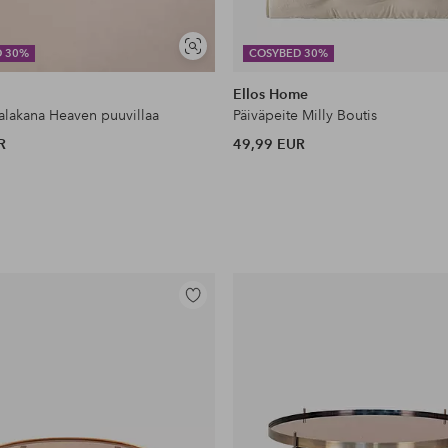
Näytä
D 30%
COSYBED 30%
samankaltaisia
Ellos Home
lakana Heaven puuvillaa
Päiväpeite Milly Boutis
R
49,99 EUR
Lisää
suosikkeihin