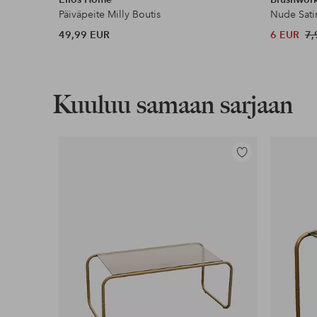
Päiväpeite Milly Boutis
Nude Sati
49,99 EUR
6 EUR
7,
Kuuluu samaan sarjaan
Lisää
suosikkeihin