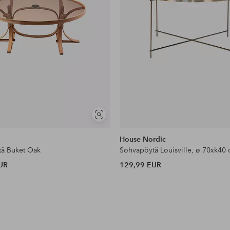
Näytä
samankaltaisia
House Nordic
ä Buket Oak
UR
129,99 EUR