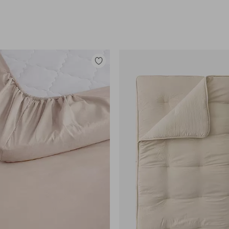
Lisää
suosikkeihin