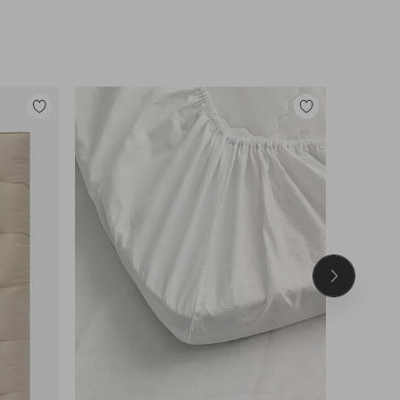
Lisää
Lisää
suosikkeihin
suosikkeihin
Seuraava
tuote