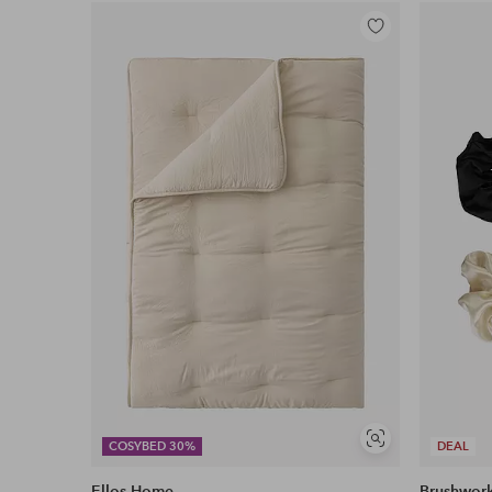
Lisää
suosikkeihin
Näytä
COSYBED 30%
DEAL
samankaltaisia
Ellos Home
Brushwor