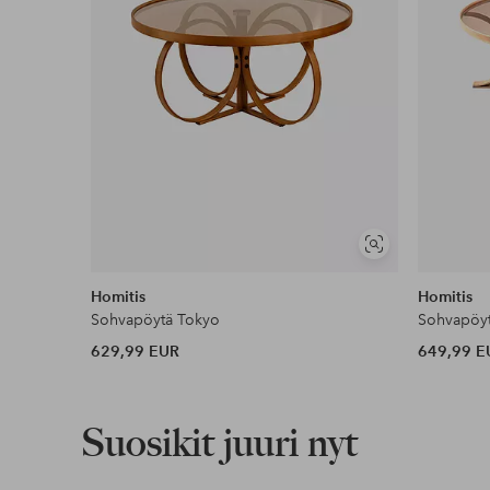
Näytä
samankaltaisia
Homitis
Homitis
Sohvapöytä Tokyo
Sohvapöyt
629,99 EUR
649,99 E
Suosikit juuri nyt