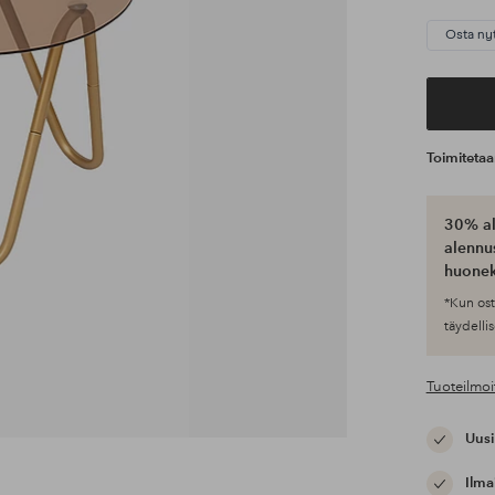
Osta ny
Toimiteta
30% al
alennus
huonek
*Kun ost
täydellis
Tuoteilmoi
Uusi
Ilma