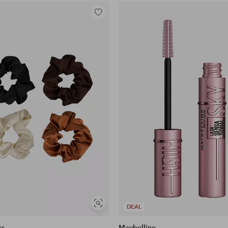
Lisää
suosikkeihin
Näytä
DEAL
samankaltaisia
ks
Maybelline