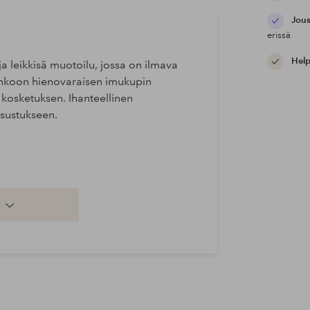
Jous
erissä
Help
ja leikkisä muotoilu, jossa on ilmava
runkoon hienovaraisen imukupin
 kosketuksen. Ihanteellinen
sisustukseen.