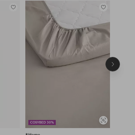
Lisää
Lisää
suosikkeihin
suosikkeihin
Seuraava
tuote
Näytä
COSYBED 30%
DEAL
samankaltaisia
&Home
KM Hom