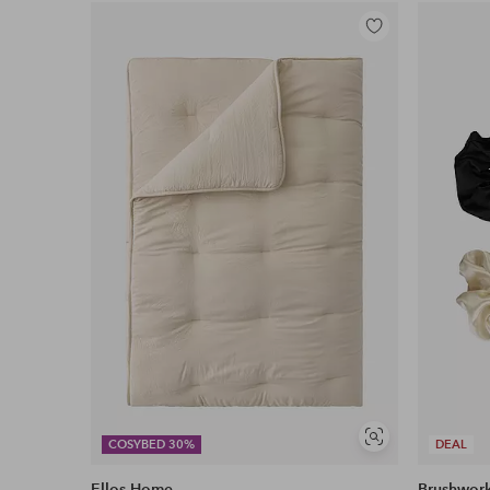
Lisää
suosikkeihin
Näytä
COSYBED 30%
DEAL
samankaltaisia
Ellos Home
Brushwor