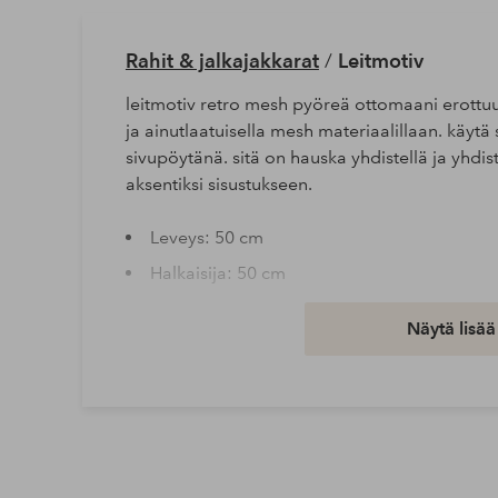
Rahit & jalkajakkarat
/
Leitmotiv
leitmotiv retro mesh pyöreä ottomaani erottu
ja ainutlaatuisella mesh materiaalillaan. käyt
sivupöytänä. sitä on hauska yhdistellä ja yhdistel
aksentiksi sisustukseen.
Leveys: 50 cm
Halkaisija: 50 cm
Korkeus: 30 cm
Näytä lisää
Pituus/syvyys: 50 cm
Kokoaminen: Toimitetaan koottuna
Tuotenumero: 2337012-03-0
Lataa korkearesoluutioinen kuva