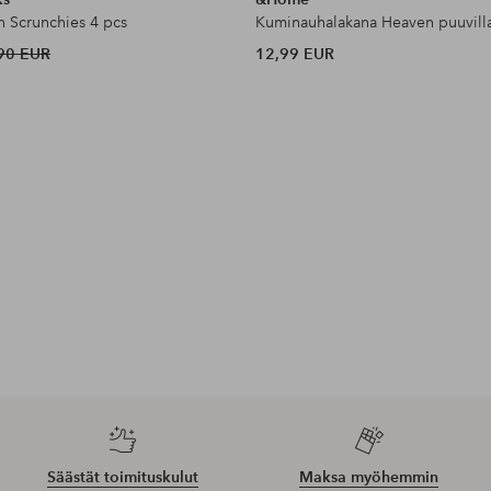
n Scrunchies 4 pcs
Kuminauhalakana Heaven puuvill
90 EUR
12,99 EUR
Säästät toimituskulut
Maksa myöhemmin