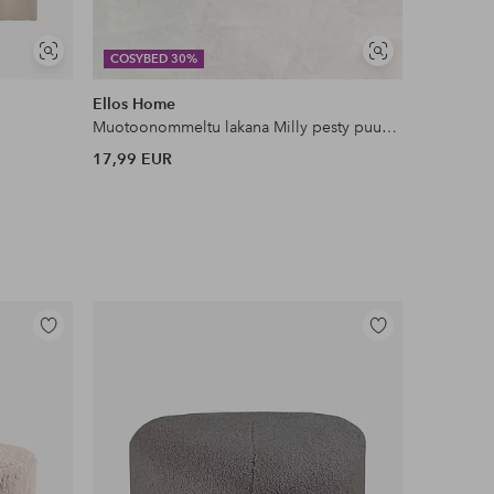
Näytä
Näytä
COSYBED 30%
COSYBE
samankaltaisia
samankaltaisia
Ellos Home
Staycatio
Muotoonommeltu lakana Milly pesty puuvilla
Reunusver
17,99 EUR
49,99 EU
Lisää
Lisää
suosikkeihin
suosikkeihin