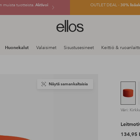
 muista tuotteista.
Aktivoi
OUTLET DEAL -
30% lisäal
Ellos-
logo
–
siirry
Huonekalut
Valaisimet
Sisustusesineet
Keittiö & ruoanlaitt
aloitussivulle
Näytä samankaltaisia
Väri: Kirk
Leitmoti
134,95 