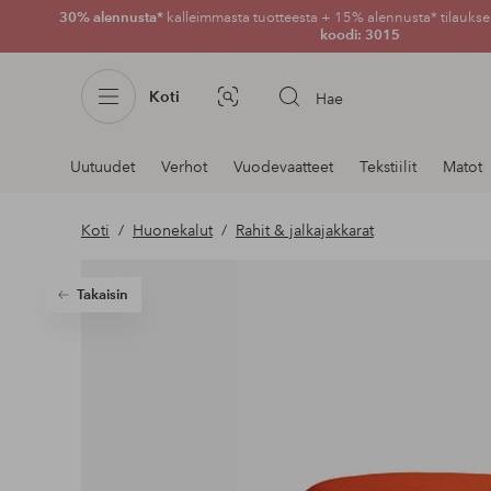
30% alennusta*
kalleimmasta tuotteesta + 15% alennusta* tilauksen
koodi: 3015
Koti
Hae
Kuvahaku
Navigointi
Uutuudet
Verhot
Vuodevaatteet
Tekstiilit
Matot
osastoilla
Koti
Huonekalut
Rahit & jalkajakkarat
Takaisin