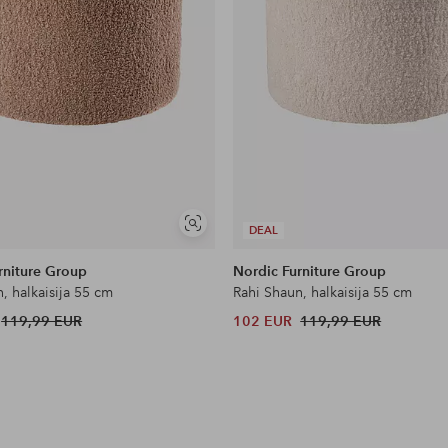
Näytä
DEAL
samankaltaisia
rniture Group
Nordic Furniture Group
, halkaisija 55 cm
Rahi Shaun, halkaisija 55 cm
119,99 EUR
102 EUR
119,99 EUR