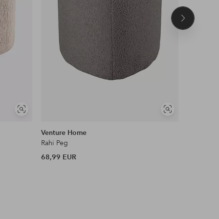
Seuraava
tuote
Näytä
Näytä
samankaltaisia
samankaltaisia
Venture Home
Shepherd
Rahi Peg
Lampaanka
68,99 EUR
425 EUR