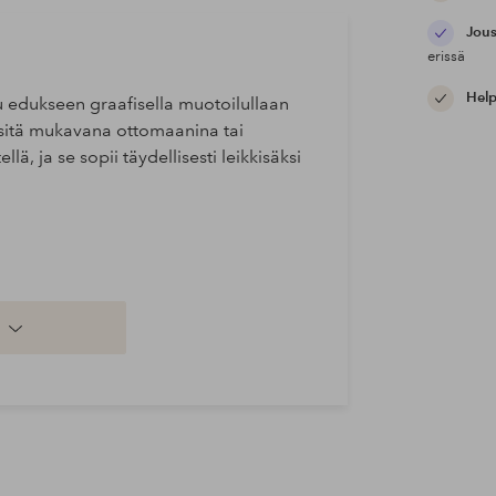
Jous
erissä
Help
u edukseen graafisella muotoilullaan
ä sitä mukavana ottomaanina tai
lä, ja se sopii täydellisesti leikkisäksi