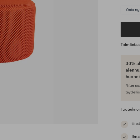
Osta ny
Toimiteta
30% al
alennus
huonek
*Kun ost
täydellis
Tuoteilmoi
Uusi
Ilma