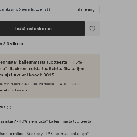
t, maksa myöhemmin.
Lue lisää
Lisää ostoskoriin
Lisää
suosikkeihin
an 2-3 viikkoa
ennusta* kalleimmasta tuotteesta + 15%
ta* tilauksen muista tuotteista. Sis. paljon
aluja! Aktivoi koodi: 3015
at vähintään 2 tuotetta. Voimassa 11.8. asti. Katso
et ehdot kassalla.
tus
 asiakas?
– 40% alennusta* kalleimmasta tuotteesta
inen toimitus
– Koskee yli 69 € normaalipaketteja*