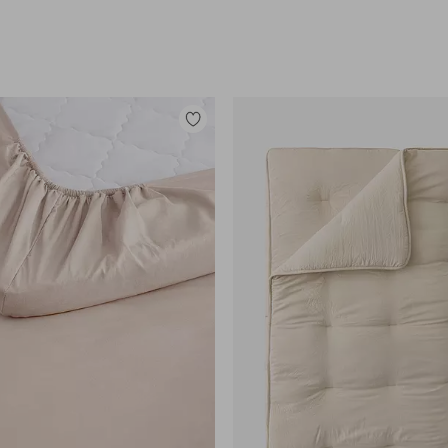
Lisää
suosikkeihin