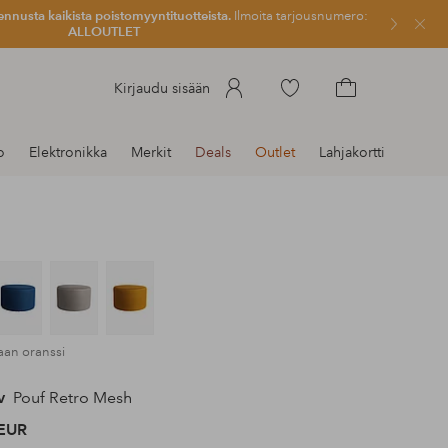
ennusta kaikista poistomyyntituotteista.
Ilmoita tarjousnumero:
Sulje
ALLOUTLET
Siirry
Kirjaudu sisään
merkittyihin
Siirry
suosikkituotteisiin
ostoskoriin
o
Elektronikka
Merkit
Deals
Outlet
Lahjakortti
kaan oranssi
v
Pouf Retro Mesh
EUR