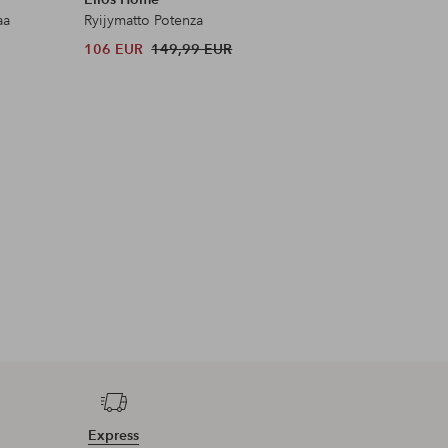
aa
Ryijymatto Potenza
Leggingsi
106 EUR
149,99 EUR
12 EUR
Express