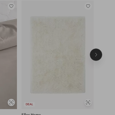
Lisää
Lisää
suosikkeihin
suosikkeihin
Seuraava
tuote
UUTUUS!
Näytä
Näytä
DEAL
DEAL
samankaltaisia
samankaltaisia
Ellos Home
Name it