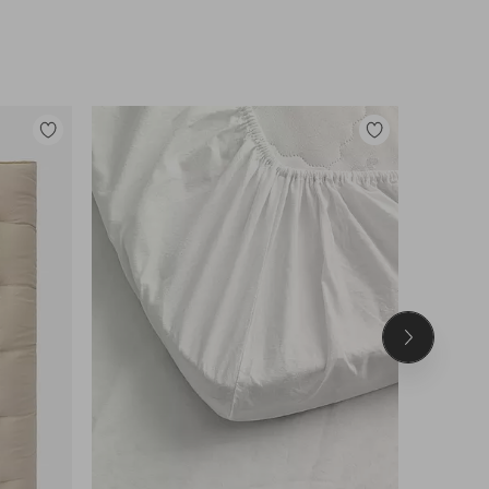
Lisää
Lisää
suosikkeihin
suosikkeihin
Seuraava
tuote