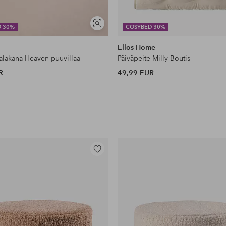
Näytä
D 30%
COSYBED 30%
samankaltaisia
Ellos Home
lakana Heaven puuvillaa
Päiväpeite Milly Boutis
R
49,99 EUR
Lisää
suosikkeihin