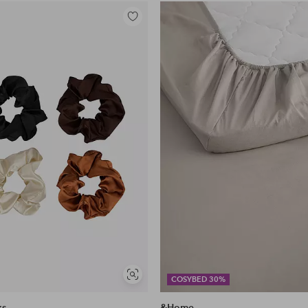
Lisää
suosikkeihin
Näytä
COSYBED 30%
samankaltaisia
ks
&Home