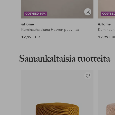
Näytä
COSYBED 30%
COSYBE
samankaltaisia
&Home
&Home
Kuminauhalakana Heaven puuvillaa
Kuminauha
12,99 EUR
12,99 EU
Samankaltaisia tuotteita
Lisää
suosikkeihin