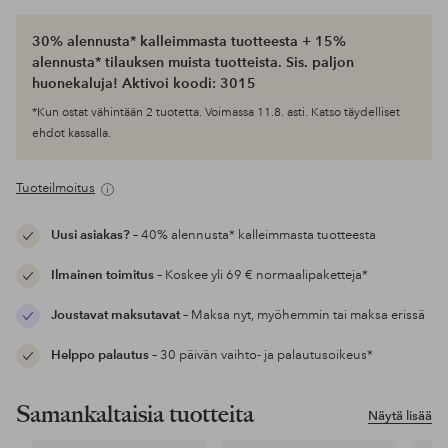
30% alennusta* kalleimmasta tuotteesta + 15%
alennusta* tilauksen muista tuotteista. Sis. paljon
huonekaluja! Aktivoi koodi: 3015
*Kun ostat vähintään 2 tuotetta. Voimassa 11.8. asti. Katso täydelliset
ehdot kassalla.
Tuoteilmoitus
Uusi asiakas?
– 40% alennusta* kalleimmasta tuotteesta
Ilmainen toimitus
– Koskee yli 69 € normaalipaketteja*
Joustavat maksutavat
– Maksa nyt, myöhemmin tai maksa erissä
Helppo palautus
– 30 päivän vaihto- ja palautusoikeus*
Samankaltaisia tuotteita
Näytä lisää