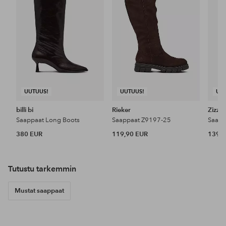
UUTUUS!
UUTUUS!
UU
billi bi
Rieker
Zizzi
Saappaat Long Boots
Saappaat Z9197-25
Saapp
380 EUR
119,90 EUR
139,9
Tutustu tarkemmin
Mustat saappaat