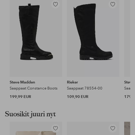
Lisää
Lisää
suosikkeihin
suosikkeihin
Steve Madden
Rieker
Steve
Saappaat Constance Boots
Saappaat 78554-00
Saapp
199,99 EUR
109,90 EUR
179,9
Suosikit juuri nyt
Lisää
Lisää