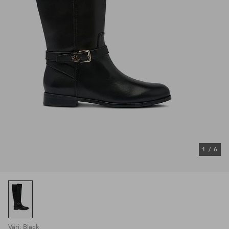
1
/
6
Väri: Black