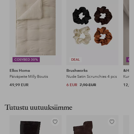
suosikkeihin
suosikkeihin
COSYBED 30%
DEAL
CO
Ellos Home
Brushworks
&Ho
Päiväpeite Milly Boutis
Nude Satin Scrunchies 4 pcs
49,99 EUR
6 EUR
7,90 EUR
12,99
Tutustu uutuuksiimme
Lisää
Lisää
suosikkeihin
suosikkeihin