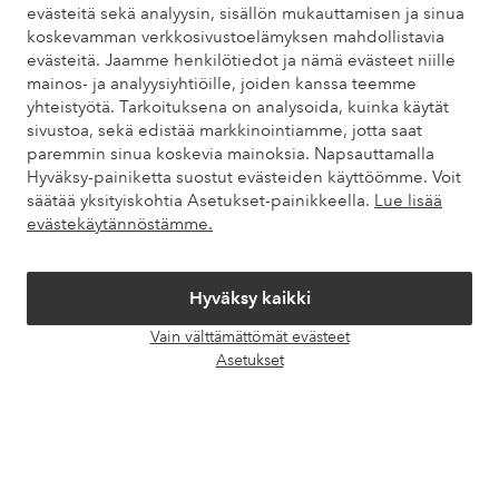
evästeitä sekä analyysin, sisällön mukauttamisen ja sinua
koskevamman verkkosivustoelämyksen mahdollistavia
Omat sivut
evästeitä. Jaamme henkilötiedot ja nämä evästeet niille
mainos- ja analyysiyhtiöille, joiden kanssa teemme
yhteistyötä. Tarkoituksena on analysoida, kuinka käytät
Tietoa Elloksesta
sivustoa, sekä edistää markkinointiamme, jotta saat
paremmin sinua koskevia mainoksia. Napsauttamalla
Hyväksy-painiketta suostut evästeiden käyttöömme. Voit
Palvelumme
säätää yksityiskohtia Asetukset-painikkeella.
Lue lisää
evästekäytännöstämme.
Ehdot
Hyväksy kaikki
Ystävät
Vain välttämättömät evästeet
Avaa
Asetukset
chat-
laati
Turvalliset maksut – maksa nyt tai erissä
Haluatko tietää
lisää maksuvaihtoehdoistamme
?
elpy
elpy