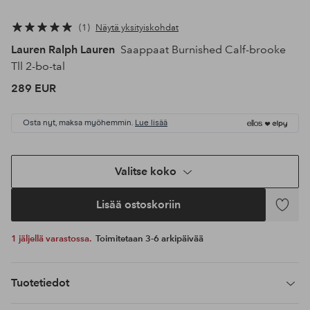
1
Näytä yksityiskohdat
Lauren Ralph Lauren
Saappaat Burnished Calf-brooke
Tll 2-bo-tal
289 EUR
Osta nyt, maksa myöhemmin.
Lue lisää
Valitse koko
Lisää ostoskoriin
Lisää
suosikke
1 jäljellä varastossa.
Toimitetaan 3-6 arkipäivää
Tuotetiedot