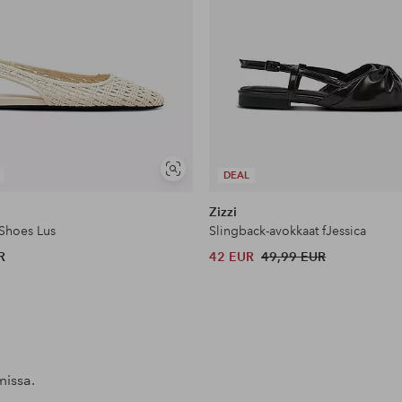
Näytä
DEAL
samankaltaisia
Zizzi
 Shoes Lus
Slingback-avokkaat fJessica
R
42 EUR
49,99 EUR
missa.