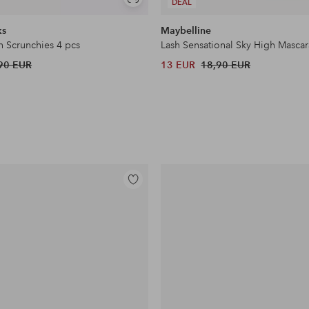
Näytä
DEAL
samankaltaisia
ks
Maybelline
n Scrunchies 4 pcs
Lash Sensational Sky High Mascar
90 EUR
13 EUR
18,90 EUR
Lisää
suosikkeihin