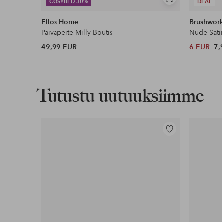
Näytä
COSYBED 30%
DEAL
samankaltaisia
Ellos Home
Brushwor
Päiväpeite Milly Boutis
Nude Sati
49,99 EUR
6 EUR
7,
Tutustu uutuuksiimme
Lisää
suosikkeihin