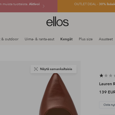
 muista tuotteista.
Aktivoi
OUTLET DEAL -
30% lisäal
Ellos-
logo
–
siirry
t & outdoor
Uima- & ranta-asut
Kengät
Plus size
Asusteet
aloitussivulle
Näytä samankaltaisia
Lauren 
139 EU
Osta ny