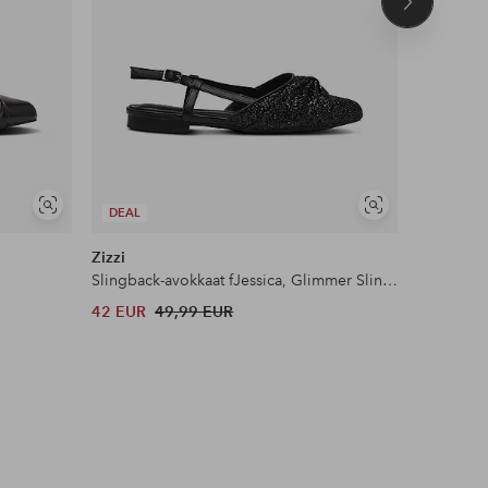
Seuraava
tuote
Näytä
Näytä
DEAL
DEAL
samankaltaisia
samankaltaisia
Zizzi
Bianco
Slingback-avokkaat fJessica, Glimmer Slingback M
Ballerinat
42 EUR
49,99 EUR
110 EUR