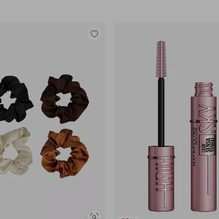
Lisää
suosikkeihin