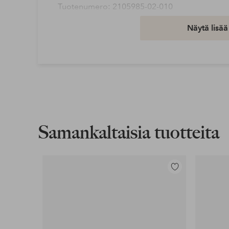
Tuotenumero: 2105985-02-010
Näytä lisää
Lataa korkearesoluutioinen kuva
Ilmainen toimitus
Koskee yli 69 € normaalipaketteja
Lue lisää
Samankaltaisia tuotteita
Lasku & Tili
Edullisimmat maksutapamme
Lisää
Lue lisää
suosikkeihin