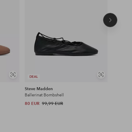
Seuraava
tuote
Näytä
Näytä
DEAL
DEAL
samankaltaisia
samankaltaisia
Steve Madden
Vagabon
Ballerinat Bombshell
Ballerina
80 EUR
99,99 EUR
84 EUR