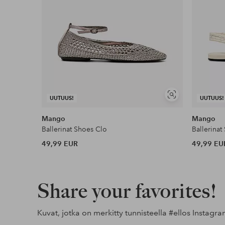
Näytä
UUTUUS!
UUTUUS!
samankaltaisia
Mango
Mango
Ballerinat Shoes Clo
Ballerinat
49,99 EUR
49,99 EU
Share your favorites!
Kuvat, jotka on merkitty tunnisteella
#ellos
Instagra