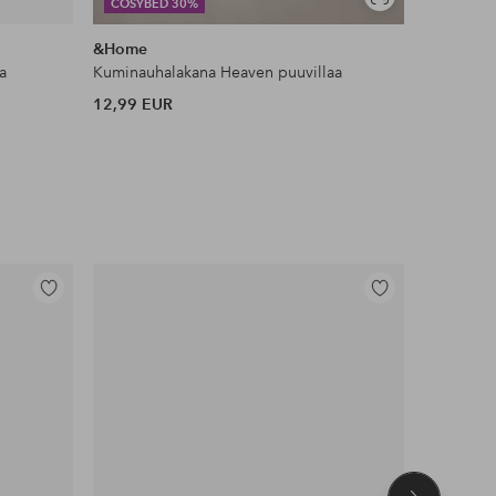
Näytä
COSYBED 30%
DEAL
samankaltaisia
&Home
Ellos Ho
a
Kuminauhalakana Heaven puuvillaa
Liukueste
12,99 EUR
11 EUR
Lisää
Lisää
suosikkeihin
suosikkeihin