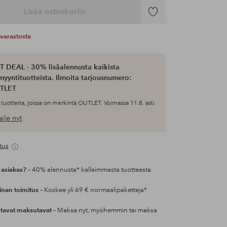
Lisää ostoskoriin
Lisää
suosikkeihin
varastosta
 DEAL - 30% lisäalennusta kaikista
myyntituotteista. Ilmoita tarjousnumero:
TLET
tuotteita, joissa on merkintä OUTLET. Voimassa 11.8. asti.
ile nyt
tus
 asiakas?
– 40% alennusta* kalleimmasta tuotteesta
inen toimitus
– Koskee yli 69 € normaalipaketteja*
tavat maksutavat
– Maksa nyt, myöhemmin tai maksa