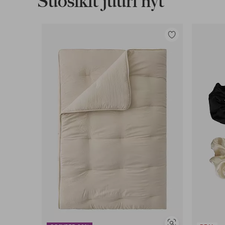
Suosikit juuri nyt
Lisää
suosikkeihin