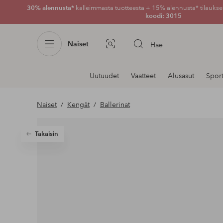
30% alennusta*
kalleimmasta tuotteesta + 15% alennusta* tilauksen
koodi: 3015
Naiset
Hae
Kuvahaku
Navigointi
Uutuudet
Vaatteet
Alusasut
Spor
osastoilla
Naiset
Kengät
Ballerinat
Takaisin