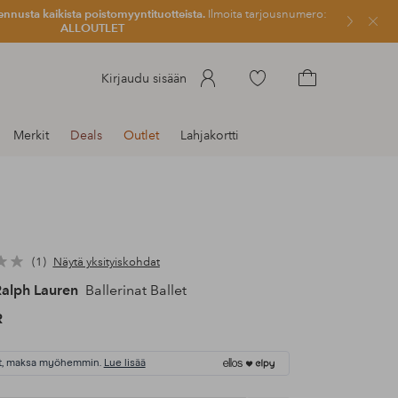
ennusta kaikista poistomyyntituotteista.
Ilmoita tarjousnumero:
Sulje
ALLOUTLET
Siirry
Kirjaudu sisään
merkittyihin
Siirry
suosikkituotteisiin
ostoskoriin
Merkit
Deals
Outlet
Lahjakortti
1
Näytä yksityiskohdat
Ralph Lauren
Ballerinat Ballet
R
t, maksa myöhemmin.
Lue lisää