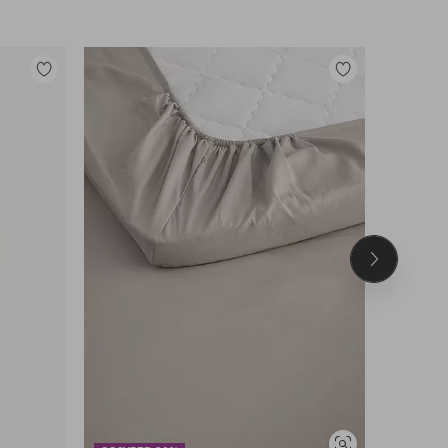
Lisää
Lisää
suosikkeihin
suosikkeihin
Seuraava
tuote