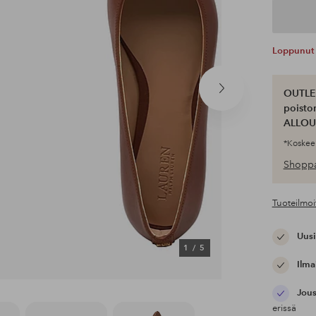
Loppunut 
OUTLET
Seuraava
tuote
poisto
ALLOU
*Koskee 
Shoppa
Tuoteilmoi
Uusi
1
/
5
Ilma
Jous
erissä