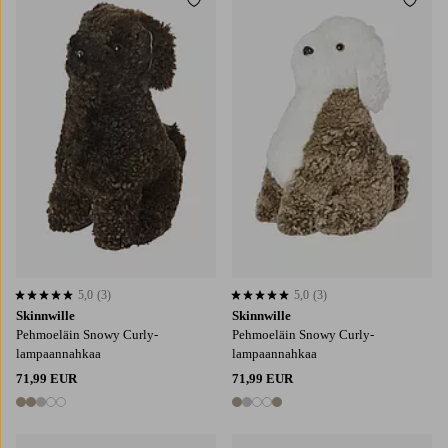
Lisää suosikkeihin
Lisää
5,0
(3)
5,0
(3)
5,0 perustuen 3 arvosanaan
5,0 perustuen 3 arvosanaan
Skinnwille
Skinnwille
Pehmoeläin Snowy Curly-
Pehmoeläin Snowy Curly-
lampaannahkaa
lampaannahkaa
71,99 EUR
71,99 EUR
5 värejä
5 värejä