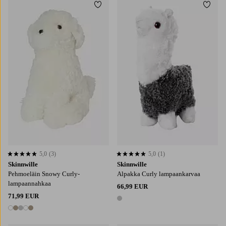
Lisää suosikkeihin
Lisää
5,0
(3)
5,0
(1)
5,0 perustuen 3 arvosanaan
5,0 perustuen 1 arvosanaan
Skinnwille
Skinnwille
Pehmoeläin Snowy Curly-
Alpakka Curly lampaankarvaa
lampaannahkaa
66,99 EUR
71,99 EUR
1 väri
5 värejä