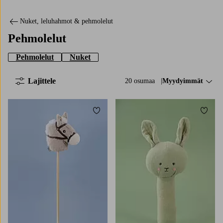
Nuket, leluhahmot & pehmolelut
Pehmolelut
Pehmolelut
Nuket
Lajittele
20 osumaa
Lajittele:
Myydyimmät
Lisää suosikkeihin
Lisää