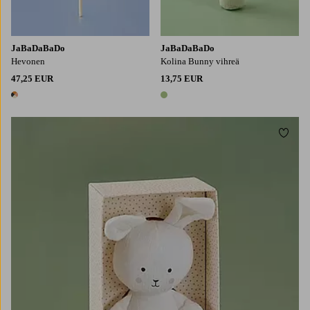
JaBaDaBaDo
JaBaDaBaDo
Hevonen
Kolina Bunny vihreä
47,25 EUR
13,75 EUR
1 väri
1 väri
Lisää