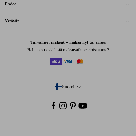
Ehdot
Ystävät
Turvalliset maksut – maksa nyt tai erissä
Haluatko tietää
lisää maksuvaihtoehdoistamme
?
elpy
visa
mastercard
Suomi
- Valitse maa
Facebook
Instagram
Pinterest
Youtube