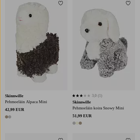
Lisää suosikkeihin
Lisää
Skinnwille
3,0
(1)
3,0 perustuen 1 arvosanaan
Pehmoeläin Alpaca Mini
Skinnwille
Pehmoeläin koira Snowy Mini
42,99 EUR
51,99 EUR
2 värejä
3 värejä