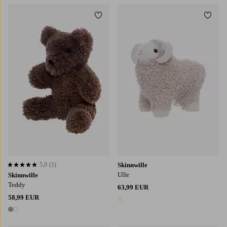
Lisää suosikkeihin
Lisää
5,0
(1)
Skinnwille
5,0 perustuen 1 arvosanaan
Ulle
Skinnwille
Teddy
63,99 EUR
58,99 EUR
1 väri
2 värejä