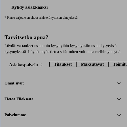
Ryhdy asiakkaaksi
* Katso tarjouksen ehdot rekisteröitymisen yhteydessä
Tarvitsetko apua?
Löydät vastaukset useimmin kysyttyihin kysymyksiin usein kysytyistä
kysymyksistä. Löydät myös tietoa siitä, miten voit ottaa meihin yhteyttä.
Tilaukset
Maksutavat
Toimit
Asiakaspalvelu
Omat sivut
Tietoa Elloksesta
Palvelumme