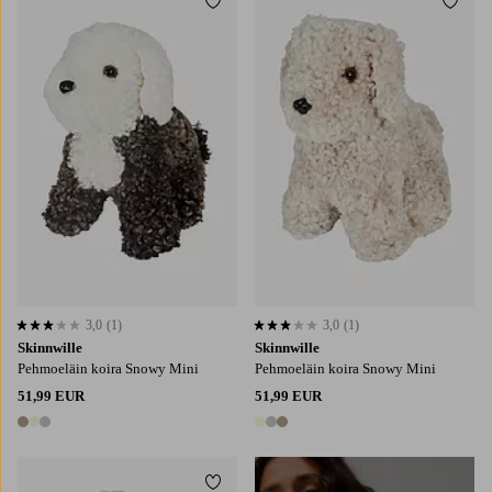
Lisää suosikkeihin
Lisää
3,0
(1)
3,0
(1)
3,0 perustuen 1 arvosanaan
3,0 perustuen 1 arvosanaan
Skinnwille
Skinnwille
Pehmoeläin koira Snowy Mini
Pehmoeläin koira Snowy Mini
51,99 EUR
51,99 EUR
3 värejä
3 värejä
Lisää suosikkeihin