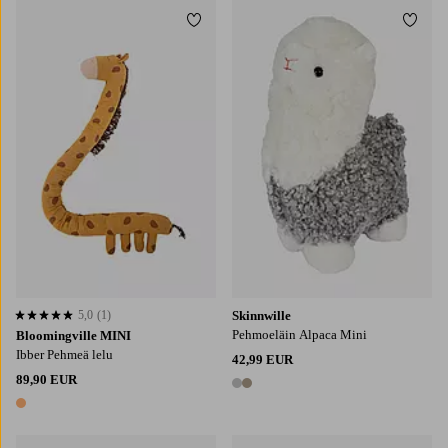
Lisää suosikkeihin
Lisää
5,0
(1)
Skinnwille
5,0 perustuen 1 arvosanaan
Pehmoeläin Alpaca Mini
Bloomingville MINI
Ibber Pehmeä lelu
42,99 EUR
89,90 EUR
2 värejä
1 väri