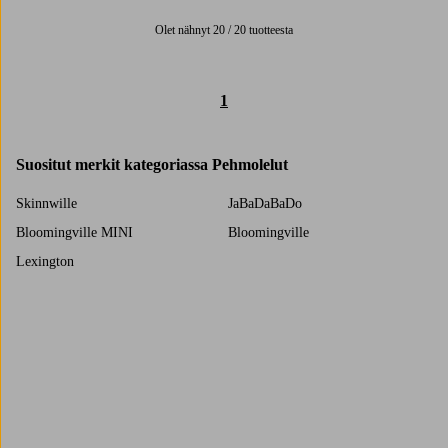
Olet nähnyt 20 / 20 tuotteesta
1
Suositut merkit kategoriassa Pehmolelut
Skinnwille
JaBaDaBaDo
Bloomingville MINI
Bloomingville
Lexington
Trustpilot