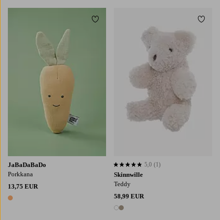
Lisää suosikkeihin
Lisää
JaBaDaBaDo
5,0
(1)
5,0 perustuen 1 arvosanaan
Porkkana
Skinnwille
Teddy
13,75 EUR
58,99 EUR
1 väri
2 värejä