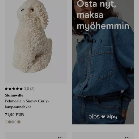
Lue lisää
5,0
(3)
5,0 perustuen 3 arvosanaan
Skinnwille
Pehmoeläin Snowy Curly-
lampaannahkaa
71,99 EUR
5 värejä