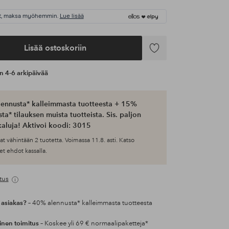
t, maksa myöhemmin.
Lue lisää
Lisää ostoskoriin
Lisää
suosikkeihin
an 4-6 arkipäivää
ennusta* kalleimmasta tuotteesta + 15%
ta* tilauksen muista tuotteista. Sis. paljon
aluja! Aktivoi koodi: 3015
at vähintään 2 tuotetta. Voimassa 11.8. asti. Katso
et ehdot kassalla.
tus
 asiakas?
– 40% alennusta* kalleimmasta tuotteesta
inen toimitus
– Koskee yli 69 € normaalipaketteja*