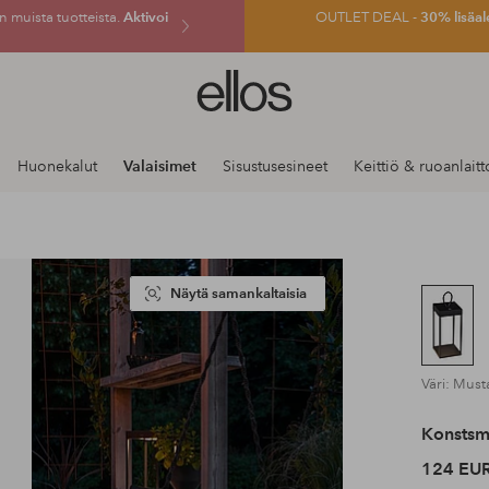
 muista tuotteista.
Aktivoi
OUTLET DEAL -
30% lisäal
Ellos-
logo
–
siirry
Huonekalut
Valaisimet
Sisustusesineet
Keittiö & ruoanlaitt
aloitussivulle
Näytä samankaltaisia
Väri: Must
Konstsm
124 EU