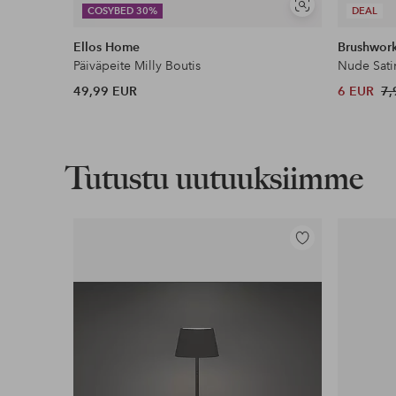
Näytä
COSYBED 30%
DEAL
samankaltaisia
Ellos Home
Brushwor
Päiväpeite Milly Boutis
Nude Sati
49,99 EUR
6 EUR
7,
Tutustu uutuuksiimme
Lisää
suosikkeihin