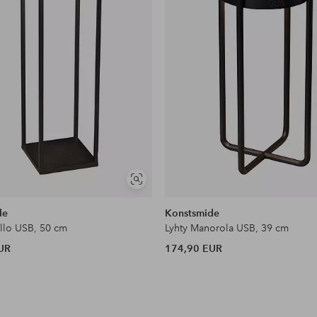
Näytä
samankaltaisia
de
Konstsmide
ello USB, 50 cm
Lyhty Manorola USB, 39 cm
UR
174,90 EUR