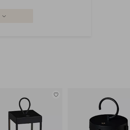
Lisää
suosikkeihin