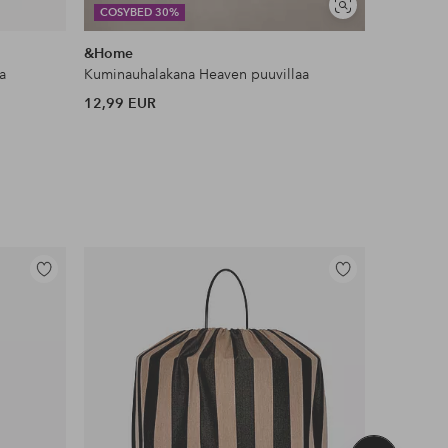
Näytä
COSYBED 30%
JESSICA 
samankaltaisia
&Home
Ellos Col
a
Kuminauhalakana Heaven puuvillaa
Toppi Kiw
12,99 EUR
35 EUR
Lisää
Lisää
suosikkeihin
suosikkeihin