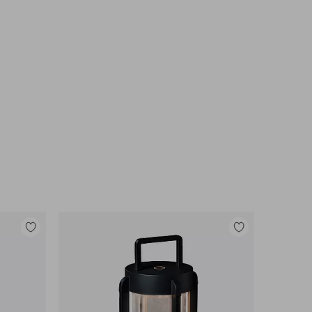
Lisää
Lisää
suosikkeihin
suosikkeihin