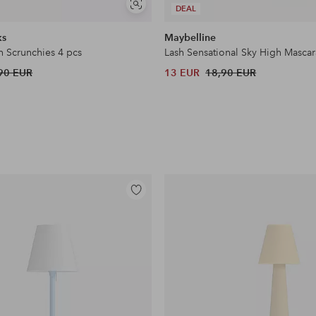
Näytä
DEAL
samankaltaisia
ks
Maybelline
n Scrunchies 4 pcs
Lash Sensational Sky High Mascar
90 EUR
13 EUR
18,90 EUR
Lisää
suosikkeihin