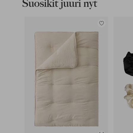
Suosikit juuri nyt
Lisää
suosikkeihin