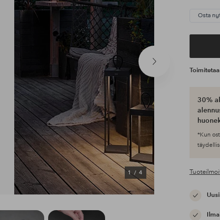
Osta ny
Seuraava
Toimiteta
tuote
30% al
alennus
huonek
*Kun ost
täydellis
Tuoteilmoi
1
/
4
Uusi
Ilma