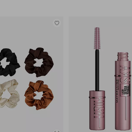
Lisää
suosikkeihin