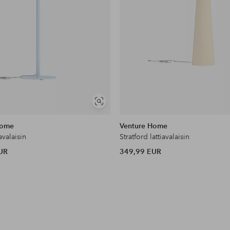
Näytä
samankaltaisia
Home
Venture Home
avalaisin
Stratford lattiavalaisin
UR
349,99 EUR