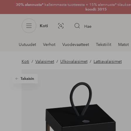
30% alennusta*
kalleimmasta tuotteesta + 15% alennusta* tilauksen
koodi: 3015
Koti
Hae
Kuvahaku
Navigointi
Uutuudet
Verhot
Vuodevaatteet
Tekstiilit
Matot
osastoilla
Koti
Valaisimet
Ulkovalaisimet
Lattiavalaisimet
Takaisin