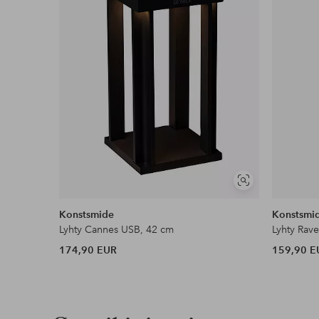
Lue lisää
Näytä
samankaltaisia
Konstsmide
Konstsmi
Lyhty Cannes USB, 42 cm
Lyhty Rav
174,90 EUR
159,90 E