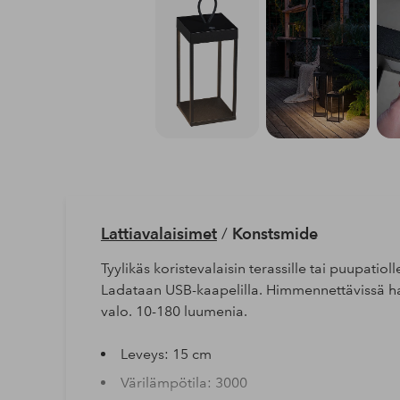
Lattiavalaisimet
/
Konstsmide
Tyylikäs koristevalaisin terassille tai puupatio
Ladataan USB-kaapelilla. Himmennettävissä ha
valo. 10-180 luumenia.
Leveys: 15 cm
Värilämpötila: 3000