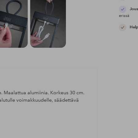
Jous
erissä
Help
lle. Maalattua alumiinia. Korkeus 30 cm.
lutulle voimakkuudelle, säädettävä