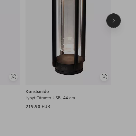
Seuraava
tuote
Näytä
Näytä
samankaltaisia
samankaltaisia
Konstsmide
Hillerstor
Lyhyt Otranto USB, 44 cm
LED-valai
219,90 EUR
208,99 