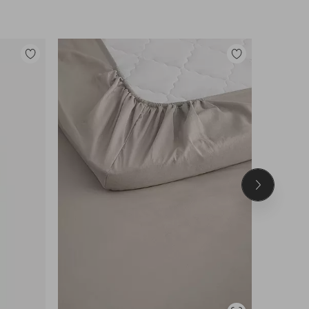
Lisää
Lisää
suosikkeihin
suosikkeihin
Seuraava
tuote
DEAL