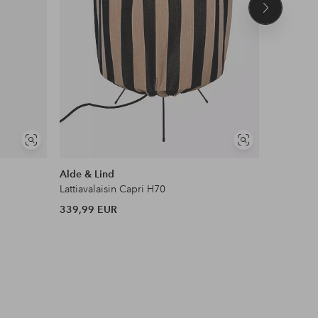
Seuraava
tuote
Näytä
Näytä
samankaltaisia
samankaltaisia
Alde & Lind
Hillerstor
Lattiavalaisin Capri H70
Ulkovalai
339,99 EUR
314,99 