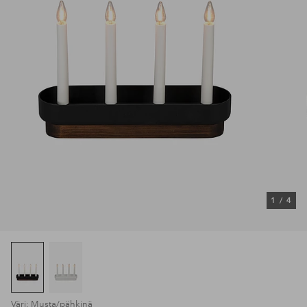
1
/
4
Väri: Musta/pähkinä