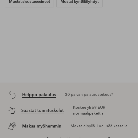
Mustat sisustusesineet
Mustat kynttilälyhdyt
Helppo palautus
30 päivän palautusoikeus*
Koskee yli 69 EUR
Säästät toimituskulut
normaalipakettia
Maksa myöhemmin
Maksa elpyllä. Lue lisää kassalla.