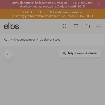
30% alennusta*
kalleimmasta tuotteesta + 15% alennusta*
Sulje
tilauksen muista tuotteista.
Aktivoi koodi: 3015
OUTLET DEAL -
30% lisäalennusta kaikista
poistomyyntituotteista.
Ilmoita tarjousnumero:
ALLOUTLET
Ellos-
Siirry
Hae
logo
merkittyihin
Siirry
–
suosikkituotteisiin
ostoskoriin
Koti
Sisustusesineet
Joulukoristeet
siirry
aloitussivulle
Näytä samankaltaisia
Takaisin