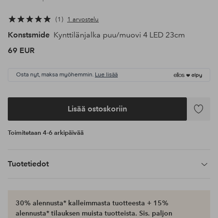
1
1 arvostelu
Konstsmide
Kynttilänjalka puu/muovi 4 LED 23cm
69 EUR
Osta nyt, maksa myöhemmin.
Lue lisää
Lisää ostoskoriin
Lisää
suosikke
Toimitetaan 4-6 arkipäivää
Tuotetiedot
30% alennusta* kalleimmasta tuotteesta + 15%
alennusta* tilauksen muista tuotteista. Sis. paljon