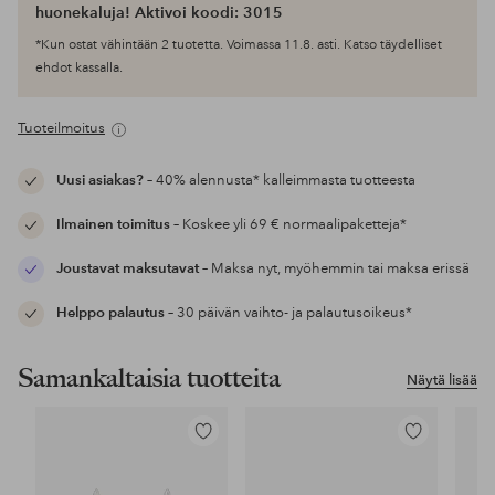
huonekaluja! Aktivoi koodi: 3015
*Kun ostat vähintään 2 tuotetta. Voimassa 11.8. asti. Katso täydelliset
ehdot kassalla.
Tuoteilmoitus
Uusi asiakas?
– 40% alennusta* kalleimmasta tuotteesta
Ilmainen toimitus
– Koskee yli 69 € normaalipaketteja*
Joustavat maksutavat
– Maksa nyt, myöhemmin tai maksa erissä
Helppo palautus
– 30 päivän vaihto- ja palautusoikeus*
Samankaltaisia tuotteita
Näytä lisää
Lisää
Lisää
suosikkeihin
suosikkeihin