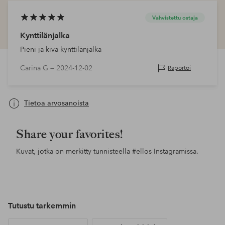
Vahvistettu ostaja
Kynttilänjalka
Pieni ja kiva kynttilänjalka
Carina G —
2024-12-02
Raportoi
Tietoa arvosanoista
Share your favorites!
Kuvat, jotka on merkitty tunnisteella
#ellos
Instagramissa.
Julkaissut
pandaskreationer
Julkaissut
butikspan
Jul
styl
Tutustu tarkemmin