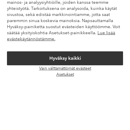
mainos- ja analyysiyhtiöille, joiden kanssa teemme
yhteistyötä. Tarkoituksena on analysoida, kuinka käytät
Asiakaspalvelu
Tilaukset
Maksutavat
Toim
sivustoa, sekä edistää markkinointiamme, jotta saat
paremmin sinua koskevia mainoksia. Napsauttamalla
Hyväksy-painiketta suostut evästeiden käyttöömme. Voit
säätää yksityiskohtia Asetukset-painikkeella.
Lue lisää
Omat sivut
evästekäytännöstämme.
Tietoa Elloksesta
Hyväksy kaikki
Vain välttämättömät evästeet
Palvelumme
Avaa
Asetukset
chat-
laati
Ehdot
Ystävät
Turvalliset maksut – maksa nyt tai erissä