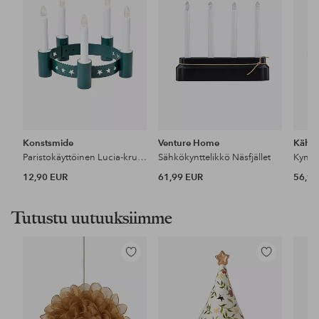
Konstsmide
Venture Home
Kähle
Paristokäyttöinen Lucia-kruunu
Sähkökynttelikkö Näsfjället
Kyntte
12,90 EUR
61,99 EUR
56,95
Tutustu uutuuksiimme
Lisää
Lisää
suosikkeihin
suosikkeihin