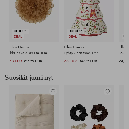
UUTUUS!
UUTUUS!
DEAL
DEAL
UU
Ellos Home
Ellos Home
Ellos
Ikkunavalaisin DAHLIA
Lyhty Christmas Tree
Joulu
53 EUR
69,99 EUR
28 EUR
34,99 EUR
24,99
Suosikit juuri nyt
Lisää
Lisää
suosikkeihin
suosikkeihin