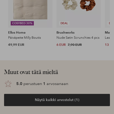
COSYBED 30%
DEAL
DE
Ellos Home
Brushworks
Maybe
Päiväpeite Milly Boutis
Nude Satin Scrunchies 4 pcs
49,99 EUR
6 EUR
7,90 EUR
13 E
Muut ovat tätä mieltä
5.0
perustuen
1
arvosanaan
Näytä kaikki arvostelut (1)