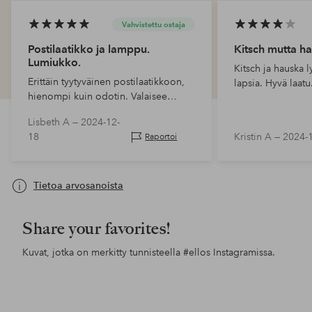
Vahvistettu ostaja
Postilaatikko ja lamppu.
Kitsch mutta h
Lumiukko.
Kitsch ja hauska l
Erittäin tyytyväinen postilaatikkoon,
lapsia. Hyvä laatu
hienompi kuin odotin. Valaisee
paikkansa.
Lisbeth A —
2024-12-
18
Kristin A —
2024-
Raportoi
Tietoa arvosanoista
Share your favorites!
Kuvat, jotka on merkitty tunnisteella
#ellos
Instagramissa.
Julkaissut
pandaskreationer
Julkaissut
butikspan
Jul
styl