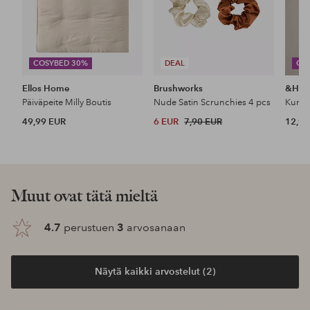
COSYBED 30%
DEAL
CO
Ellos Home
Brushworks
&Ho
Päiväpeite Milly Boutis
Nude Satin Scrunchies 4 pcs
49,99 EUR
6 EUR
7,90 EUR
12,99
Muut ovat tätä mieltä
4.7
perustuen
3
arvosanaan
Näytä kaikki arvostelut (2)