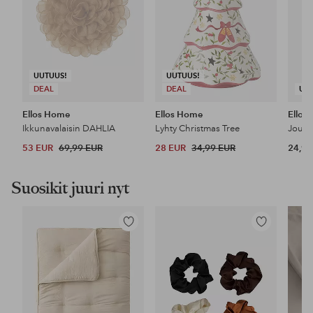
UUTUUS!
UUTUUS!
DEAL
DEAL
UU
Ellos Home
Ellos Home
Ellos
Ikkunavalaisin DAHLIA
Lyhty Christmas Tree
Joulu
53 EUR
69,99 EUR
28 EUR
34,99 EUR
24,99
Suosikit juuri nyt
Lisää
Lisää
suosikkeihin
suosikkeihin