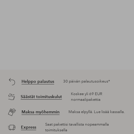
Helppo palautus
30 päivän palautusoikeus*
Koskee yli 69 EUR
Säästät toimituskulut
normaalipakettia
Maksa myöhemmin
Maksa elpyllä. Lue lisää kassalla.
Saat pakettisi tavallista nopeammalla
Express
toimituksella