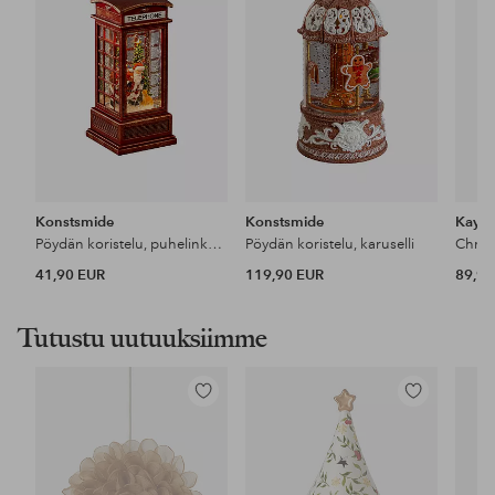
Konstsmide
Konstsmide
Kay B
Pöydän koristelu, puhelinkoppi
Pöydän koristelu, karuselli
Chris
41,90 EUR
119,90 EUR
89,95
Tutustu uutuuksiimme
Lisää
Lisää
suosikkeihin
suosikkeihin