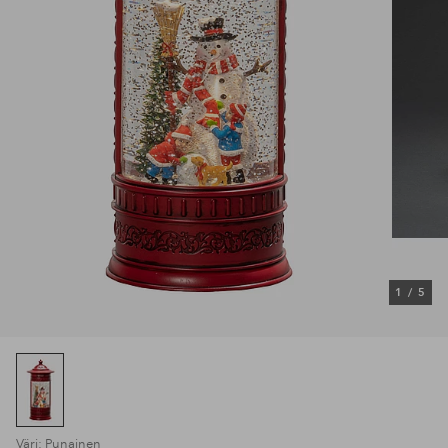
1
/
5
Väri: Punainen