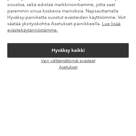
Asiakaspalvelu
Tilaukset
Maksutavat
Toim
sivustoa, sekä edistää markkinointiamme, jotta saat
paremmin sinua koskevia mainoksia. Napsauttamalla
Hyväksy-painiketta suostut evästeiden käyttöömme. Voit
säätää yksityiskohtia Asetukset-painikkeella.
Lue lisää
Omat sivut
evästekäytännöstämme.
Tietoa Elloksesta
Hyväksy kaikki
Vain välttämättömät evästeet
Palvelumme
Avaa
Asetukset
chat-
laati
Ehdot
Ystävät
Turvalliset maksut – maksa nyt tai erissä
Haluatko tietää
lisää maksuvaihtoehdoistamme
?