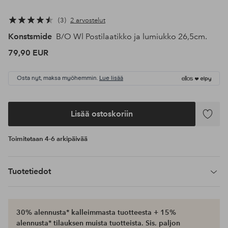
3
2 arvostelut
Konstsmide
B/O Wl Postilaatikko ja lumiukko 26,5cm.
79,90 EUR
Osta nyt, maksa myöhemmin.
Lue lisää
Lisää ostoskoriin
Lisää
suosikke
Toimitetaan 4-6 arkipäivää
Tuotetiedot
30% alennusta* kalleimmasta tuotteesta + 15%
alennusta* tilauksen muista tuotteista. Sis. paljon