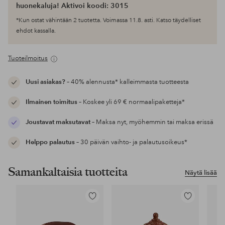
huonekaluja! Aktivoi koodi: 3015
*Kun ostat vähintään 2 tuotetta. Voimassa 11.8. asti. Katso täydelliset
ehdot kassalla.
Tuoteilmoitus
Uusi asiakas?
– 40% alennusta* kalleimmasta tuotteesta
Ilmainen toimitus
– Koskee yli 69 € normaalipaketteja*
Joustavat maksutavat
– Maksa nyt, myöhemmin tai maksa erissä
Helppo palautus
– 30 päivän vaihto- ja palautusoikeus*
Samankaltaisia tuotteita
Näytä lisää
Lisää
Lisää
suosikkeihin
suosikkeihin