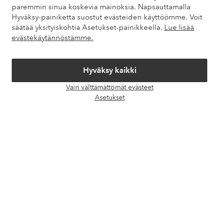
paremmin sinua koskevia mainoksia. Napsauttamalla
Hyväksy-painiketta suostut evästeiden käyttöömme. Voit
Omat sivut
säätää yksityiskohtia Asetukset-painikkeella.
Lue lisää
evästekäytännöstämme.
Tietoa Elloksesta
Hyväksy kaikki
Palvelumme
Vain välttämättömät evästeet
Avaa
Asetukset
chat-
Ehdot
laati
Ystävät
Turvalliset maksut – maksa nyt tai erissä
Haluatko tietää
lisää maksuvaihtoehdoistamme
?
elpy
elpy