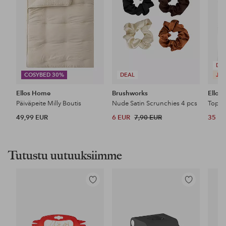
DE
COSYBED 30%
DEAL
JES
Ellos Home
Brushworks
Ellos 
Päiväpeite Milly Boutis
Nude Satin Scrunchies 4 pcs
Toppi
49,99 EUR
6 EUR
7,90 EUR
35 E
Tutustu uutuuksiimme
Lisää
Lisää
suosikkeihin
suosikkeihin