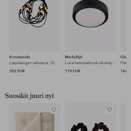
Konstsmide
Markslöjd
Globe
Lipputangon valosarja, 100 LED 600cm
Luna kattoplafondi ulkokäyttöön
Plafo
202 EUR
119 EUR
164 
Suosikit juuri nyt
Lisää
Lisää
suosikkeihin
suosikkeihin