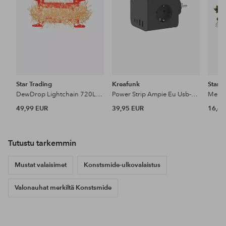
Star Trading
Kreafunk
Star T
DewDrop Lightchain 720LED
Power Strip Ampie Eu Usb-A /Usb-C
Merkk
49,99 EUR
39,95 EUR
16,49
Tutustu tarkemmin
Mustat valaisimet
Konstsmide-ulkovalaistus
Valonauhat merkiltä Konstsmide