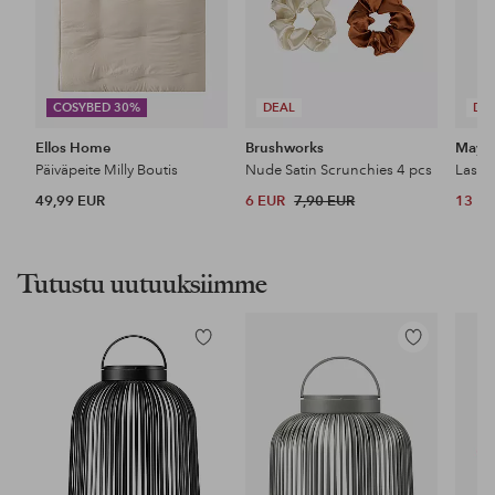
COSYBED 30%
DEAL
DE
Ellos Home
Brushworks
Maybe
Päiväpeite Milly Boutis
Nude Satin Scrunchies 4 pcs
49,99 EUR
6 EUR
7,90 EUR
13 E
Tutustu uutuuksiimme
Lisää
Lisää
suosikkeihin
suosikkeihin