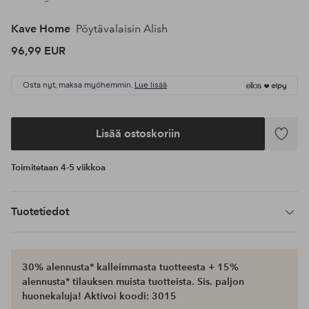
Kave Home
Pöytävalaisin Alish
96,99 EUR
Osta nyt, maksa myöhemmin.
Lue lisää
Lisää ostoskoriin
Lisää
suosikke
Toimitetaan 4-5 viikkoa
Tuotetiedot
30% alennusta* kalleimmasta tuotteesta + 15%
alennusta* tilauksen muista tuotteista. Sis. paljon
huonekaluja! Aktivoi koodi: 3015