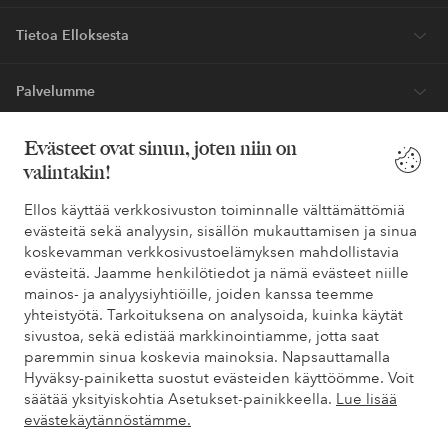
Tietoa Elloksesta
Palvelumme
Evästeet ovat sinun, joten niin on
Ehdot
valintakin!
Ystävät
Ellos käyttää verkkosivuston toiminnalle välttämättömiä
evästeitä sekä analyysin, sisällön mukauttamisen ja sinua
koskevamman verkkosivustoelämyksen mahdollistavia
evästeitä. Jaamme henkilötiedot ja nämä evästeet niille
Turvalliset maksut – maksa nyt tai erissä
mainos- ja analyysiyhtiöille, joiden kanssa teemme
yhteistyötä. Tarkoituksena on analysoida, kuinka käytät
Haluatko tietää
lisää maksuvaihtoehdoistamme
?
sivustoa, sekä edistää markkinointiamme, jotta saat
elpy
elpy
paremmin sinua koskevia mainoksia. Napsauttamalla
Hyväksy-painiketta suostut evästeiden käyttöömme. Voit
säätää yksityiskohtia Asetukset-painikkeella.
Lue lisää
evästekäytännöstämme.
Suomi - Valitse maa