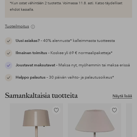
*Kun ostat vähintään 2 tuotetta. Voimassa 11.8. asti. Katso täydelliset
ehdot kassalla.
Tuoteilmoitus
Uusi asiakas?
– 40% alennusta* kalleimmasta tuotteesta
Ilmainen toimitus
– Koskee yli 69 € normaalipaketteja*
Joustavat maksutavat
– Maksa nyt, myöhemmin tai maksa erissä
Helppo palautus
– 30 päivän vaihto- ja palautusoikeus*
Samankaltaisia tuotteita
Näytä lisää
Lisää
Lisää
suosikkeihin
suosikkeihin