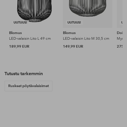
UUTUUS!
UUTUUS!
UU
Blomus
Blomus
Doin
LED-valaisin Lito L 49 cm
LED-valaisin Lito M 30,5 cm
189,99 EUR
149,99 EUR
275 
Tutustu tarkemmin
Ruskeat pöytävalaisimet