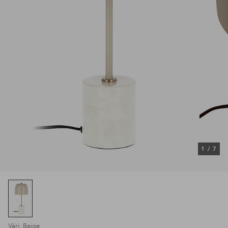
1
/
7
Väri: Beige