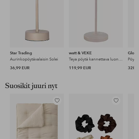
Star Trading
watt & VEKE
Globe
Aurinkopöytävalaisin Solei
Teya pöytä kannettava luonnonvalkoinen
Pöytä
36,99 EUR
119,99 EUR
328 
Suosikit juuri nyt
Lisää
Lisää
suosikkeihin
suosikkeihin