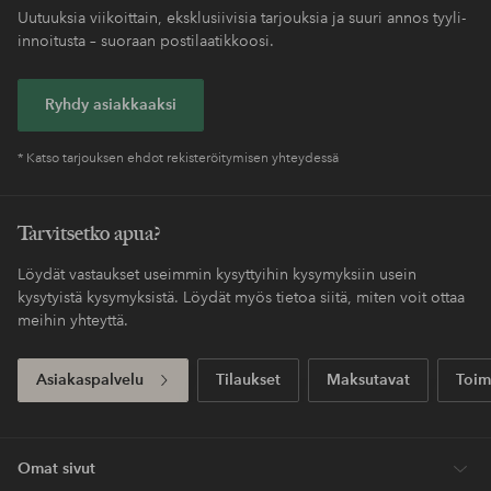
Uutuuksia viikoittain, eksklusiivisia tarjouksia ja suuri annos tyyli-
innoitusta – suoraan postilaatikkoosi.
Ryhdy asiakkaaksi
* Katso tarjouksen ehdot rekisteröitymisen yhteydessä
Tarvitsetko apua?
Löydät vastaukset useimmin kysyttyihin kysymyksiin usein
kysytyistä kysymyksistä. Löydät myös tietoa siitä, miten voit ottaa
meihin yhteyttä.
Asiakaspalvelu
Tilaukset
Maksutavat
Toim
Omat sivut