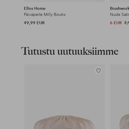
samankaltaisia
Ellos Home
Brushwor
Päiväpeite Milly Boutis
Nude Sati
49,99 EUR
6 EUR
7,
Tutustu uutuuksiimme
Lisää
suosikkeihin