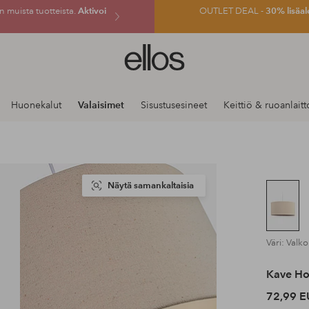
 muista tuotteista.
Aktivoi
OUTLET DEAL -
30% lisäal
Ellos-
logo
–
siirry
Huonekalut
Valaisimet
Sisustusesineet
Keittiö & ruoanlaitt
aloitussivulle
Näytä samankaltaisia
Väri: Valk
Kave H
72,99 E