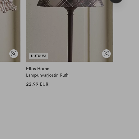
tuote
UUTUUS!
Näytä
Näytä
UUTUUS!
DEAL
samankaltaisia
samankaltaisia
Ellos Home
Ellos Ho
Lampunvarjostin Ruth
Lampunvar
22,99 EUR
30 EUR