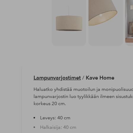
Lampunvarjostimet
/
Kave Home
Haluatko yhdistää muotoilun ja monipuolisuude
lampunvarjostin luo tyylikkään ilmeen sisustuk
korkeus 20 cm.
Leveys: 40 cm
Halkaisija: 40 cm