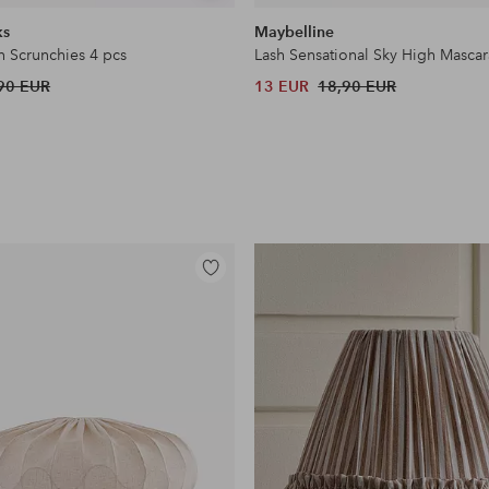
samankaltaisia
ks
Maybelline
n Scrunchies 4 pcs
Lash Sensational Sky High Mascar
90 EUR
13 EUR
18,90 EUR
Lisää
suosikkeihin