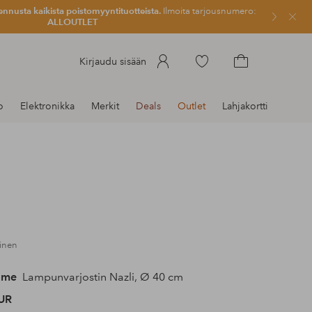
ennusta kaikista poistomyyntituotteista.
Ilmoita tarjousnumero:
Sulje
ALLOUTLET
Siirry
Kirjaudu sisään
merkittyihin
Siirry
suosikkituotteisiin
ostoskoriin
o
Elektronikka
Merkit
Deals
Outlet
Lahjakortti
oinen
ome
Lampunvarjostin Nazli, Ø 40 cm
UR