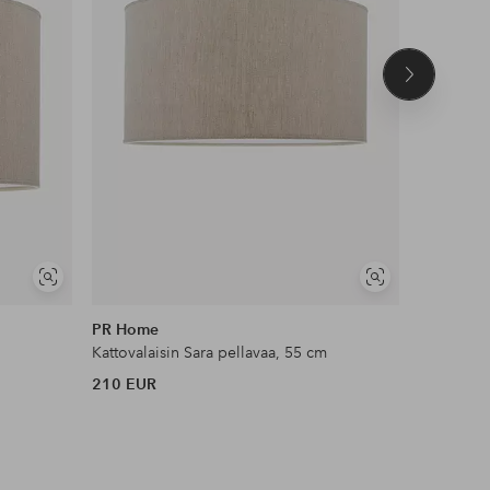
Seuraava
tuote
Näytä
Näytä
samankaltaisia
samankaltaisia
PR Home
Belid
m
Kattovalaisin Sara pellavaa, 55 cm
Riippuvala
210 EUR
474,95 