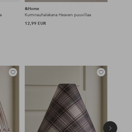
samankaltaisia
&Home
Ellos Ho
a
Kuminauhalakana Heaven puuvillaa
Liukueste
12,99 EUR
11 EUR
Lisää
Lisää
suosikkeihin
suosikkeihin
Seuraava