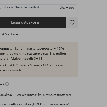
t, maksa myöhemmin.
Lue lisää
Lisää ostoskoriin
Lisää
suosikkeihin
an 4-5 viikkoa
ennusta* kalleimmasta tuotteesta + 15%
ta* tilauksen muista tuotteista. Sis. paljon
aluja! Aktivoi koodi: 3015
at vähintään 2 tuotetta. Voimassa 11.8. asti. Katso
et ehdot kassalla.
tus
 asiakas?
– 40% alennusta* kalleimmasta tuotteesta
inen toimitus
– Koskee yli 69 € normaalipaketteja*