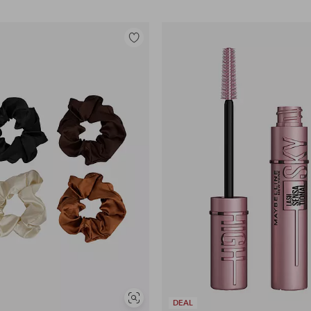
Lisää
suosikkeihin
Näytä
DEAL