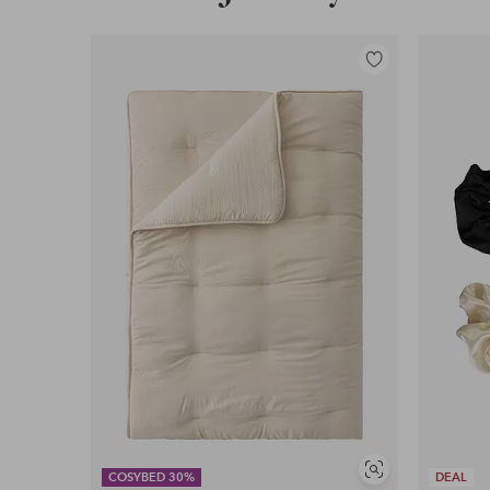
Lisää
suosikkeihin
Näytä
COSYBED 30%
DEAL