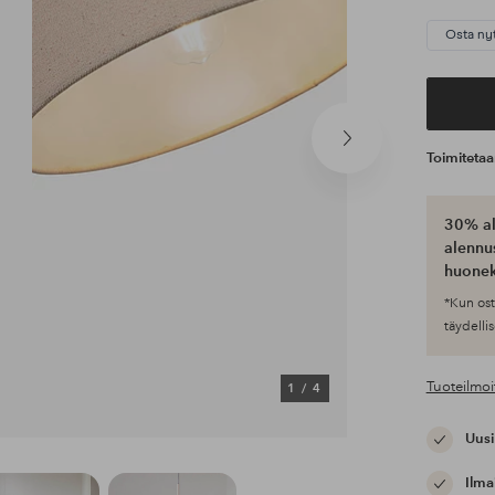
Osta ny
Seuraava
Toimiteta
tuote
30% al
alennus
huonek
*Kun ost
täydellis
Tuoteilmoi
1
/
4
Uusi
Ilma