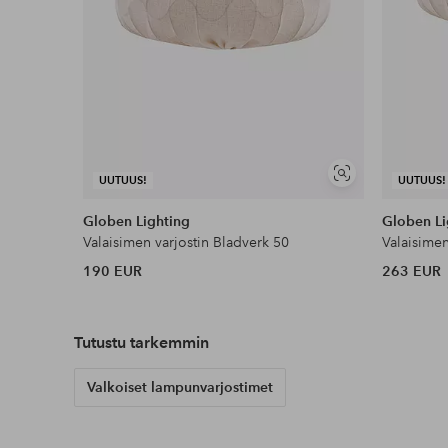
Näytä
UUTUUS!
UUTUUS!
samankaltaisia
Globen Lighting
Globen Li
Valaisimen varjostin Bladverk 50
Valaisimen
190 EUR
263 EUR
Tutustu tarkemmin
Valkoiset lampunvarjostimet