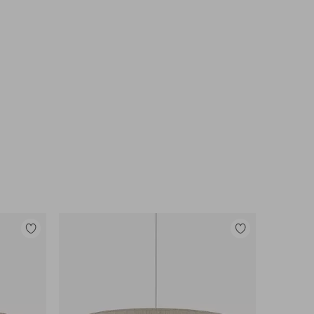
Lisää
Lisää
suosikkeihin
suosikkeihin