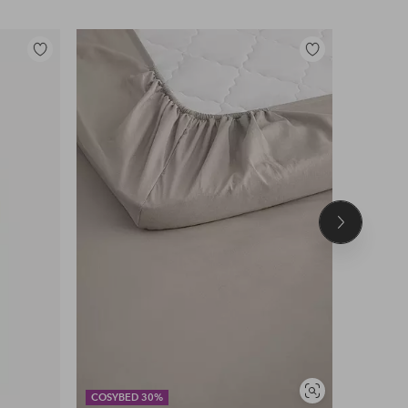
Lisää
Lisää
suosikkeihin
suosikkeihin
Seuraava
tuote
Näytä
COSYBED 30%
DEAL