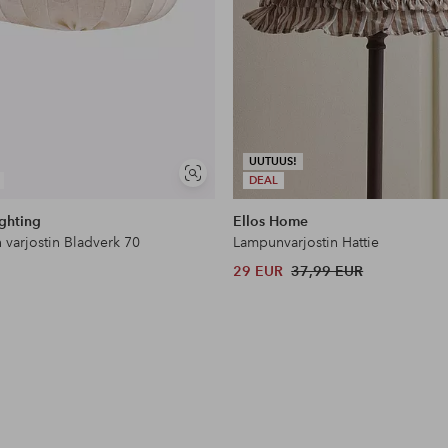
UUTUUS!
Näytä
DEAL
samankaltaisia
ghting
Ellos Home
 varjostin Bladverk 70
Lampunvarjostin Hattie
29 EUR
37,99 EUR