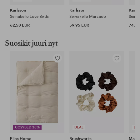
Karlsson
Karlsson
Karls
Seinäkello Love Birds
Seinäkello Marcado
Seinä
62,50 EUR
59,95 EUR
74,95
Suosikit juuri nyt
Lisää
Lisää
suosikkeihin
suosikkeihin
COSYBED 30%
DEAL
DE
Ellos Home
Brushworks
Maybe