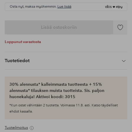
Osta nyt, maksa myöhemmin.
Lue lisää
Lisää ostoskoriin
Lisää
suosikke
Loppunut varastosta
Tuotetiedot
30% alennusta* kalleimmasta tuotteesta + 15%
alennusta* tilauksen muista tuotteista. Sis. paljon
huonekaluja! Aktivoi koodi: 3015
*Kun ostat vähintään 2 tuotetta. Voimassa 11.8. asti. Katso täydelliset
ehdot kassalla.
Tuoteilmoitus