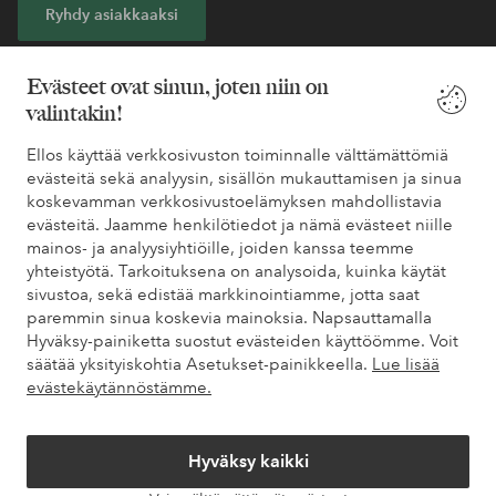
Ryhdy asiakkaaksi
* Katso tarjouksen ehdot rekisteröitymisen yhteydessä
Evästeet ovat sinun, joten niin on
valintakin!
Tarvitsetko apua?
Ellos käyttää verkkosivuston toiminnalle välttämättömiä
evästeitä sekä analyysin, sisällön mukauttamisen ja sinua
Löydät vastaukset useimmin kysyttyihin kysymyksiin usein
koskevamman verkkosivustoelämyksen mahdollistavia
kysytyistä kysymyksistä. Löydät myös tietoa siitä, miten voit ottaa
evästeitä. Jaamme henkilötiedot ja nämä evästeet niille
meihin yhteyttä.
mainos- ja analyysiyhtiöille, joiden kanssa teemme
yhteistyötä. Tarkoituksena on analysoida, kuinka käytät
Asiakaspalvelu
Tilaukset
Maksutavat
Toim
sivustoa, sekä edistää markkinointiamme, jotta saat
paremmin sinua koskevia mainoksia. Napsauttamalla
Hyväksy-painiketta suostut evästeiden käyttöömme. Voit
säätää yksityiskohtia Asetukset-painikkeella.
Lue lisää
Omat sivut
evästekäytännöstämme.
Tietoa Elloksesta
Hyväksy kaikki