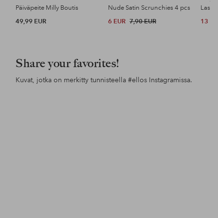
Päiväpeite Milly Boutis
Nude Satin Scrunchies 4 pcs
49,99 EUR
6 EUR
7,90 EUR
13 E
Share your favorites!
Kuvat, jotka on merkitty tunnisteella
#ellos
Instagramissa.
Julkaissut
anni_agren