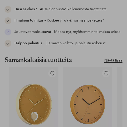
Uusi asiakas?
– 40% alennusta* kalleimmasta tuotteesta
Ilmainen toimitus
– Koskee yli 69 € normaalipaketteja*
Joustavat maksutavat
– Maksa nyt, myöhemmin tai maksa erissä
Helppo palautus
– 30 päivän vaihto- ja palautusoikeus*
Samankaltaisia tuotteita
Näytä lisää
Lisää
Lisää
suosikkeihin
suosikkeihin