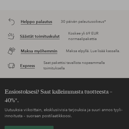
Helppo palautus
30 päivän palautusoikeus*
Koskee yli 69 EUR
Säästät toimituskulut
normaalipakettia
Maksa myöhemmin
Maksa elpyllä. Lue lisää kassalla.
Saat pakettisi tavallista nopeammalla
Express
toimituksella
Ensiostoksesi? Saat kalleimmasta tuotteesta –
40%*.
Uutuuksia viikoittain, eksklusiivisia tarjouksia ja suuri annos tyyli-
innoitusta – suoraan postilaatikkoosi.