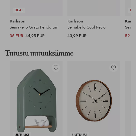
DEAL
DE
Karlsson
Karlsson
Karls
Seinäkello Grato Pendulum
Seinäkello Cool Retro
Seinä
36 EUR
44,95 EUR
43,99 EUR
52 E
Tutustu uutuuksiimme
Lisää
Lisää
suosikkeihin
suosikkeihin
UUTUUS!
UUTUUS!