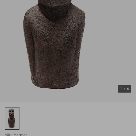
1
/
6
Väri: Harmaa