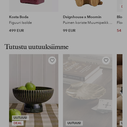
DE
Kosta Boda
Dsignhouse x Moomin
Bloom
Figuuri Isolde
Puinen koriste Muumipeikko Snorkkisneito 10 cm
Flood
499 EUR
99 EUR
54 E
Tutustu uutuuksiimme
Lisää
Lisää
suosikkeihin
suosikkeihin
UUTUUS!
DEAL
UUTUUS!
UU