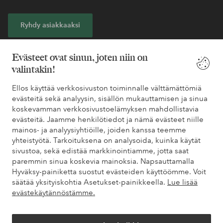
Ryhdy asiakkaaksi
* Katso tarjouksen ehdot rekisteröitymisen yhteydessä
Evästeet ovat sinun, joten niin on
valintakin!
Tarvitsetko apua?
Ellos käyttää verkkosivuston toiminnalle välttämättömiä
evästeitä sekä analyysin, sisällön mukauttamisen ja sinua
Löydät vastaukset useimmin kysyttyihin kysymyksiin usein
koskevamman verkkosivustoelämyksen mahdollistavia
kysytyistä kysymyksistä. Löydät myös tietoa siitä, miten voit ottaa
evästeitä. Jaamme henkilötiedot ja nämä evästeet niille
meihin yhteyttä.
mainos- ja analyysiyhtiöille, joiden kanssa teemme
yhteistyötä. Tarkoituksena on analysoida, kuinka käytät
Asiakaspalvelu
Tilaukset
Maksutavat
Toim
sivustoa, sekä edistää markkinointiamme, jotta saat
paremmin sinua koskevia mainoksia. Napsauttamalla
Hyväksy-painiketta suostut evästeiden käyttöömme. Voit
säätää yksityiskohtia Asetukset-painikkeella.
Lue lisää
Omat sivut
evästekäytännöstämme.
Tietoa Elloksesta