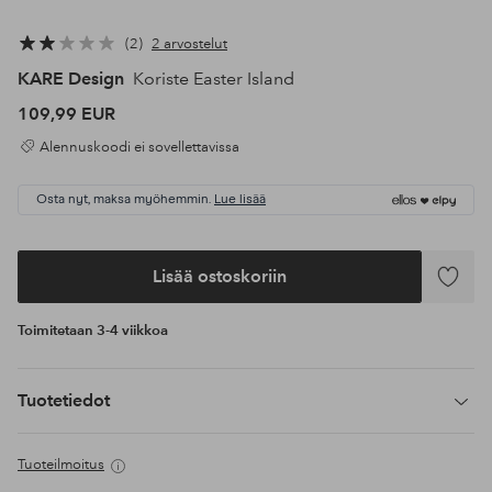
2
2 arvostelut
KARE Design
Koriste Easter Island
109,99 EUR
Alennuskoodi ei sovellettavissa
Osta nyt, maksa myöhemmin.
Lue lisää
Lisää ostoskoriin
Lisää
suosikke
Toimitetaan 3-4 viikkoa
Tuotetiedot
Tuoteilmoitus