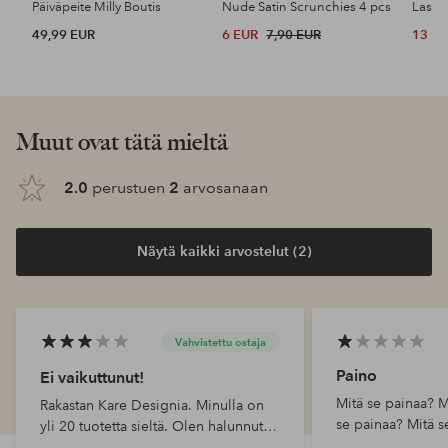
Päiväpeite Milly Boutis
Nude Satin Scrunchies 4 pcs
49,99 EUR
6 EUR
7,90 EUR
13 E
Muut ovat tätä mieltä
2.0
perustuen
2
arvosanaan
Näytä kaikki arvostelut (2)
Vahvistettu ostaja
Paino
Ei vaikuttunut!
Mitä se painaa? M
Rakastan Kare Designia. Minulla on
se painaa? Mitä s
yli 20 tuotetta sieltä. Olen halunnut
tätä patsasta pitkään, mutta olen