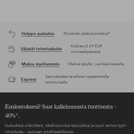
Helppo palautus
30 päivän palautusoikeus*
Koskee yli 69 EUR
Säästät toimituskulut
normaalipakettia
Maksa myöhemmin
Maksa elpyllä. Lue lisää kassalla.
Saat pakettisi tavallista nopeammalla
Express
toimituksella
Ensiostoksesi? Saat kalleimmasta tuotteesta –
40%*.
Uutuuksia viikoittain, eksklusiivisia tarjouksia ja suuri annos tyyli-
innoitusta – suoraan postilaatikkoosi.