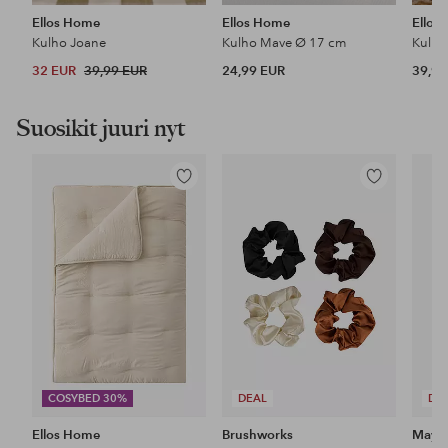
Ellos Home
Ellos Home
Ellos
Kulho Joane
Kulho Mave Ø 17 cm
Kulho
32 EUR
39,99 EUR
24,99 EUR
39,99
Suosikit juuri nyt
Lisää
Lisää
suosikkeihin
suosikkeihin
COSYBED 30%
DEAL
DE
Ellos Home
Brushworks
Maybe