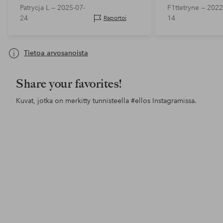
Patrycja L —
2025-07-
F1ttetryne —
2022
pettynyt siihen, kuinka kevyt se on.
24
14
Raportoi
1200 kruunulla se tuntuu maalatulta
styro…
Tietoa arvosanoista
Share your favorites!
Kuvat, jotka on merkitty tunnisteella
#ellos
Instagramissa.
Julkaissut
goodhopestreet
Julkaissut
livingbyemilia
Jul
my