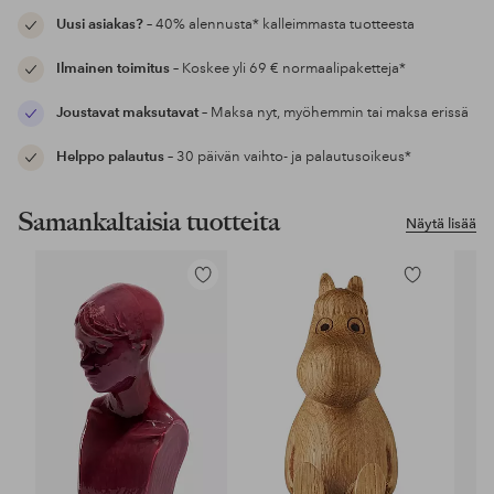
Uusi asiakas?
– 40% alennusta* kalleimmasta tuotteesta
Ilmainen toimitus
– Koskee yli 69 € normaalipaketteja*
Joustavat maksutavat
– Maksa nyt, myöhemmin tai maksa erissä
Helppo palautus
– 30 päivän vaihto- ja palautusoikeus*
Samankaltaisia tuotteita
Näytä lisää
Lisää
Lisää
suosikkeihin
suosikkeihin