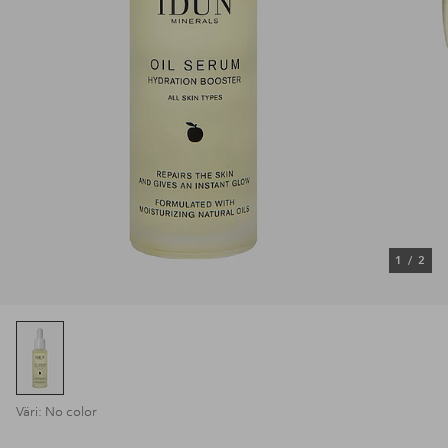
1
/
2
Väri: No color