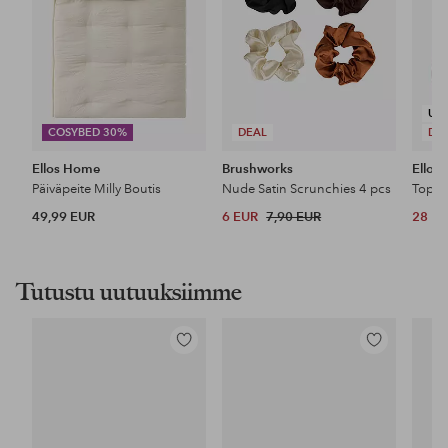
UU
COSYBED 30%
DEAL
DE
Ellos Home
Brushworks
Ellos 
Päiväpeite Milly Boutis
Nude Satin Scrunchies 4 pcs
Top P
49,99 EUR
6 EUR
7,90 EUR
28 E
Tutustu uutuuksiimme
Lisää
Lisää
suosikkeihin
suosikkeihin