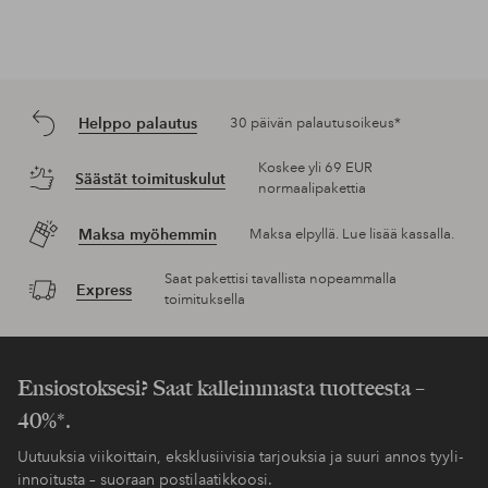
Helppo palautus
30 päivän palautusoikeus*
Koskee yli 69 EUR
Säästät toimituskulut
normaalipakettia
Maksa myöhemmin
Maksa elpyllä. Lue lisää kassalla.
Saat pakettisi tavallista nopeammalla
Express
toimituksella
Ensiostoksesi? Saat kalleimmasta tuotteesta –
40%*.
Uutuuksia viikoittain, eksklusiivisia tarjouksia ja suuri annos tyyli-
innoitusta – suoraan postilaatikkoosi.