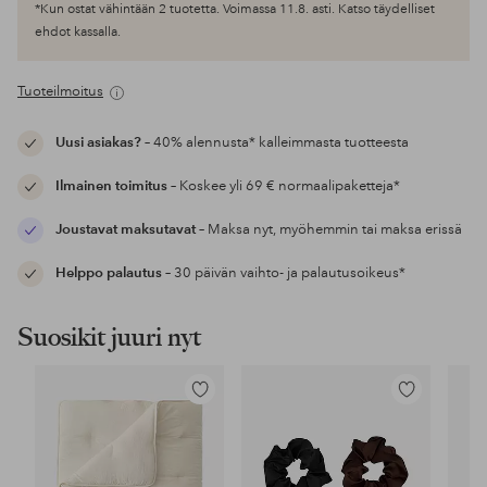
*Kun ostat vähintään 2 tuotetta. Voimassa 11.8. asti. Katso täydelliset
ehdot kassalla.
Tuoteilmoitus
Uusi asiakas?
– 40% alennusta* kalleimmasta tuotteesta
Ilmainen toimitus
– Koskee yli 69 € normaalipaketteja*
Joustavat maksutavat
– Maksa nyt, myöhemmin tai maksa erissä
Helppo palautus
– 30 päivän vaihto- ja palautusoikeus*
Suosikit juuri nyt
Lisää
Lisää
suosikkeihin
suosikkeihin