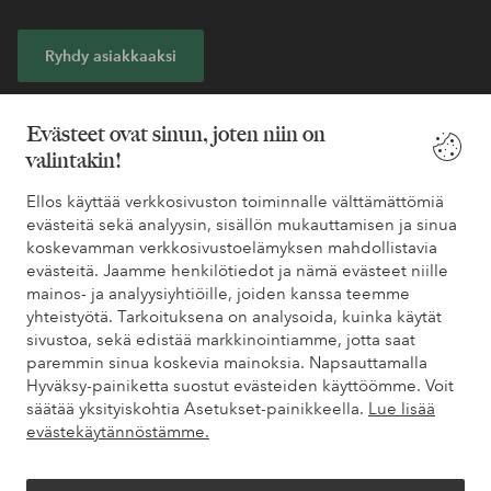
Ryhdy asiakkaaksi
* Katso tarjouksen ehdot rekisteröitymisen yhteydessä
Evästeet ovat sinun, joten niin on
valintakin!
Tarvitsetko apua?
Ellos käyttää verkkosivuston toiminnalle välttämättömiä
evästeitä sekä analyysin, sisällön mukauttamisen ja sinua
Löydät vastaukset useimmin kysyttyihin kysymyksiin usein
koskevamman verkkosivustoelämyksen mahdollistavia
kysytyistä kysymyksistä. Löydät myös tietoa siitä, miten voit ottaa
evästeitä. Jaamme henkilötiedot ja nämä evästeet niille
meihin yhteyttä.
mainos- ja analyysiyhtiöille, joiden kanssa teemme
yhteistyötä. Tarkoituksena on analysoida, kuinka käytät
Asiakaspalvelu
Tilaukset
Maksutavat
Toim
sivustoa, sekä edistää markkinointiamme, jotta saat
paremmin sinua koskevia mainoksia. Napsauttamalla
Hyväksy-painiketta suostut evästeiden käyttöömme. Voit
säätää yksityiskohtia Asetukset-painikkeella.
Lue lisää
Omat sivut
evästekäytännöstämme.
Tietoa Elloksesta