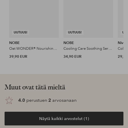
UUTUUS!
UUTUUS!
UU
NOBE
NOBE
Nivea
Oat WONDER® Nourishing Face Oil 30 Ml
Cooling Care Soothing Serum 50 Ml
39,90 EUR
34,90 EUR
29,99
Muut ovat tätä mieltä
4.0
perustuen
2
arvosanaan
Näytä kaikki arvostelut (1)