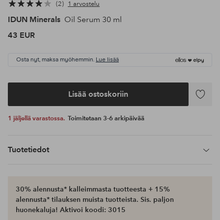
2
1 arvostelu
IDUN Minerals
Oil Serum 30 ml
43 EUR
Osta nyt, maksa myöhemmin.
Lue lisää
Lisää ostoskoriin
Lisää
suosikke
1 jäljellä varastossa.
Toimitetaan 3-6 arkipäivää
Tuotetiedot
30% alennusta* kalleimmasta tuotteesta + 15%
alennusta* tilauksen muista tuotteista. Sis. paljon
huonekaluja! Aktivoi koodi: 3015