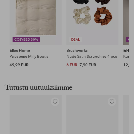
COSYBED 30%
DEAL
CO
Ellos Home
Brushworks
&Ho
Päiväpeite Milly Boutis
Nude Satin Scrunchies 4 pcs
49,99 EUR
6 EUR
7,90 EUR
12,99
Tutustu uutuuksiimme
Lisää
Lisää
suosikkeihin
suosikkeihin