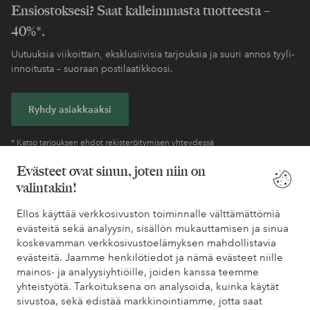
Ensiostoksesi? Saat kalleimmasta tuotteesta –
40%*.
Uutuuksia viikoittain, eksklusiivisia tarjouksia ja suuri annos tyyli-
innoitusta – suoraan postilaatikkoosi.
Ryhdy asiakkaaksi
* Katso tarjouksen ehdot rekisteröitymisen yhteydessä
Evästeet ovat sinun, joten niin on
valintakin!
Tarvitsetko apua?
Ellos käyttää verkkosivuston toiminnalle välttämättömiä
Löydät vastaukset useimmin kysyttyihin kysymyksiin usein
evästeitä sekä analyysin, sisällön mukauttamisen ja sinua
kysytyistä kysymyksistä. Löydät myös tietoa siitä, miten voit ottaa
koskevamman verkkosivustoelämyksen mahdollistavia
meihin yhteyttä.
evästeitä. Jaamme henkilötiedot ja nämä evästeet niille
mainos- ja analyysiyhtiöille, joiden kanssa teemme
Asiakaspalvelu
Tilaukset
Maksutavat
Toim
yhteistyötä. Tarkoituksena on analysoida, kuinka käytät
sivustoa, sekä edistää markkinointiamme, jotta saat