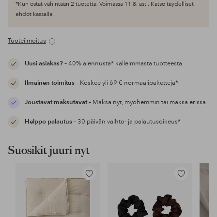
*Kun ostat vähintään 2 tuotetta. Voimassa 11.8. asti. Katso täydelliset
ehdot kassalla.
Tuoteilmoitus
Uusi asiakas?
– 40% alennusta* kalleimmasta tuotteesta
Ilmainen toimitus
– Koskee yli 69 € normaalipaketteja*
Joustavat maksutavat
– Maksa nyt, myöhemmin tai maksa erissä
Helppo palautus
– 30 päivän vaihto- ja palautusoikeus*
Suosikit juuri nyt
Lisää
Lisää
suosikkeihin
suosikkeihin