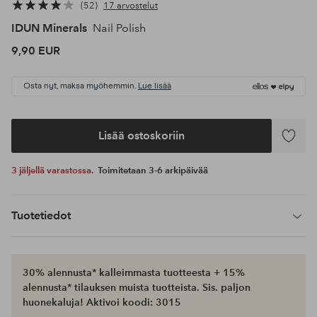
52
17 arvostelut
IDUN Minerals
Nail Polish
9,90 EUR
Osta nyt, maksa myöhemmin.
Lue lisää
Lisää ostoskoriin
Lisää
suosikke
3 jäljellä varastossa.
Toimitetaan 3-6 arkipäivää
Tuotetiedot
30% alennusta* kalleimmasta tuotteesta + 15%
alennusta* tilauksen muista tuotteista. Sis. paljon
huonekaluja! Aktivoi koodi: 3015