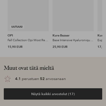
UUTUUS!
OPI
Kure Bazaar
Kure 
Fall Collection Opi Most Requested
Base Intensive Hyaluronique 10 ml
15,90 EUR
25,90 EUR
17,99
Muut ovat tätä mieltä
4.1
perustuen
52
arvosanaan
Näytä kaikki arvostelut (17)