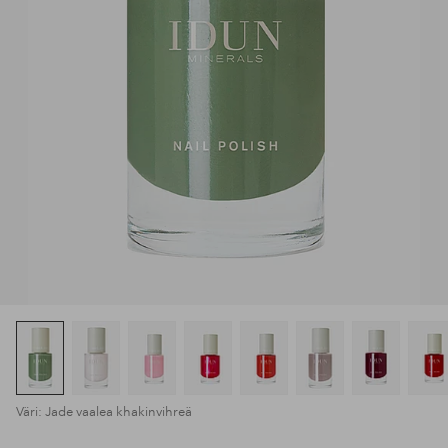
Väri: Jade vaalea khakinvihreä