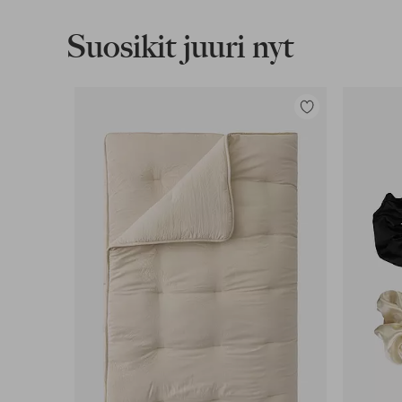
Lue lisää
Suosikit juuri nyt
Lasku & Tili
Edullisimmat maksutapamme
Lisää
suosikkeihin
Lue lisää