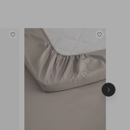
Lisää
Lisää
suosikkeihin
suosikkeihin
Seuraava
tuote