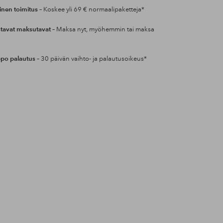
inen toimitus
– Koskee yli 69 € normaalipaketteja*
tavat maksutavat
– Maksa nyt, myöhemmin tai maksa
po palautus
– 30 päivän vaihto- ja palautusoikeus*