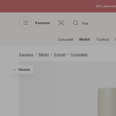
30% alennus
Kauneus
Hae
Kuvahaku
Navigointi
Uutuudet
Meikit
Tuoksut
osastoilla
Kauneus
Meikit
Kynnet
Kynsilakat
Takaisin