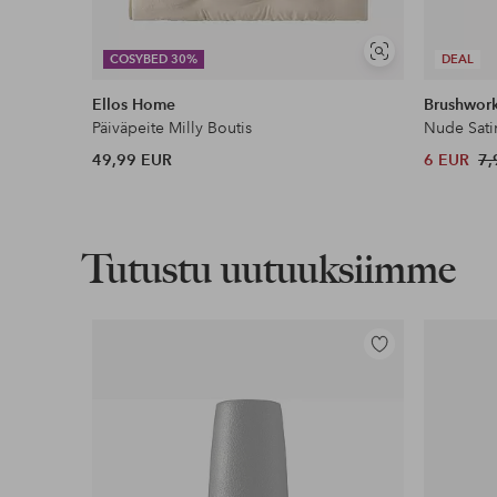
Näytä
COSYBED 30%
DEAL
samankaltaisia
Ellos Home
Brushwor
Päiväpeite Milly Boutis
Nude Sati
49,99 EUR
6 EUR
7,
Tutustu uutuuksiimme
Lisää
suosikkeihin