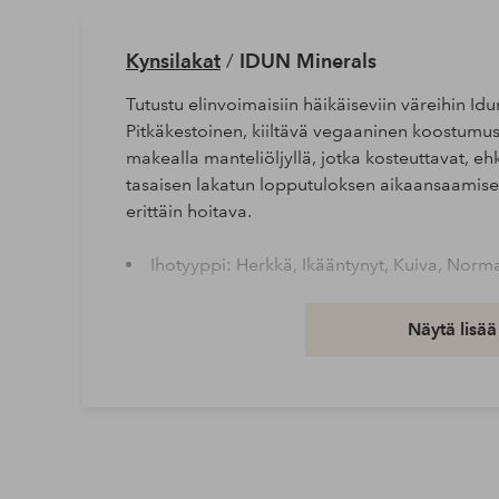
Kynsilakat
/
IDUN Minerals
Tutustu elinvoimaisiin häikäiseviin väreihin Id
Pitkäkestoinen, kiiltävä vegaaninen koostumus, 
makealla manteliöljyllä, jotka kosteuttavat, eh
tasaisen lakatun lopputuloksen aikaansaamiseksi
erittäin hoitava.
Ihotyyppi: Herkkä, Ikääntynyt, Kuiva, Norm
Tuotenumero: 1543285-03-0
Näytä lisää
Lataa korkearesoluutioinen kuva
Ilmainen toimitus
Koskee yli 69 € normaalipaketteja