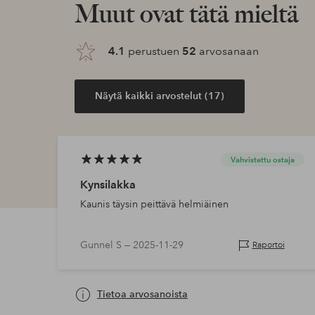
Muut ovat tätä mieltä
4.1
perustuen
52
arvosanaan
Näytä kaikki arvostelut (17)
Vahvistettu ostaja
Kynsilakka
Kaunis täysin peittävä helmiäinen
Gunnel S —
2025-11-29
Raportoi
Tietoa arvosanoista