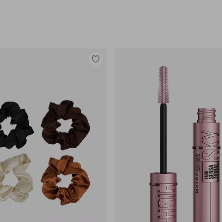
Lisää
suosikkeihin