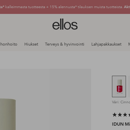
ta*
kalleimmasta tuotteesta + 15% alennusta* tilauksen muista tuotteista.
Akt
Ellos-
logo
–
siirry
Ihonhoito
Hiukset
Terveys & hyvinvointi
Lahjapakkaukset
aloitussivulle
Väri: Cinn
IDUN Mi