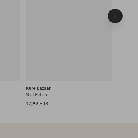
Seuraava
tuote
Kure Bazaar
OPI
Nail Polish
Infinite 
17,99 EUR
17,90 EU