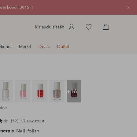
ivoi koodi: 3015
Sulje
Siirry
Kirjaudu sisään
merkittyihin
Siirry
suosikkituotteisiin
ostoskoriin
Miehet
Merkit
Deals
Outlet
+16
ober
52
17 arvostelut
nerals
Nail Polish