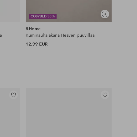
Näytä
COSYBED 30%
DEAL
samankaltaisia
&Home
Ellos Ho
a
Kuminauhalakana Heaven puuvillaa
Liukueste
12,99 EUR
11 EUR
Lisää
Lisää
suosikkeihin
suosikkeihin