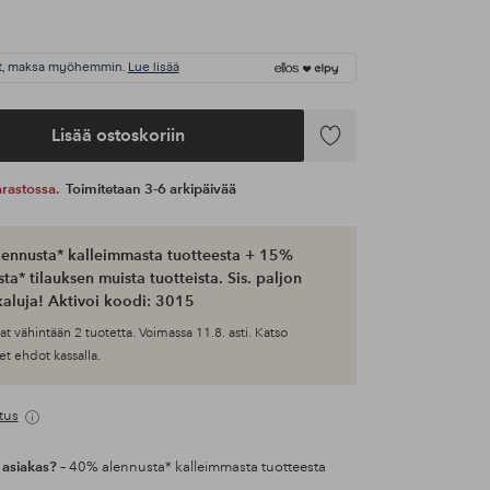
t, maksa myöhemmin.
Lue lisää
Lisää ostoskoriin
Lisää
suosikkeihin
 varastossa.
Toimitetaan 3-6 arkipäivää
ennusta* kalleimmasta tuotteesta + 15%
ta* tilauksen muista tuotteista. Sis. paljon
aluja! Aktivoi koodi: 3015
at vähintään 2 tuotetta. Voimassa 11.8. asti. Katso
et ehdot kassalla.
tus
 asiakas?
– 40% alennusta* kalleimmasta tuotteesta