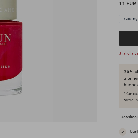
11 EUR
Osta ny
3 jäljellä
30% al
alennus
huonek
*Kun ost
täydellis
Tuoteilmoi
Uusi