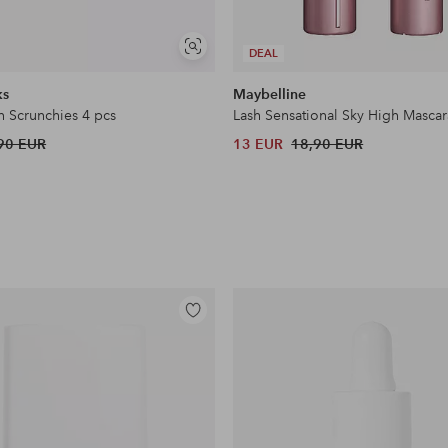
Näytä
DEAL
samankaltaisia
ks
Maybelline
n Scrunchies 4 pcs
Lash Sensational Sky High Mascar
90 EUR
13 EUR
18,90 EUR
Lisää
suosikkeihin