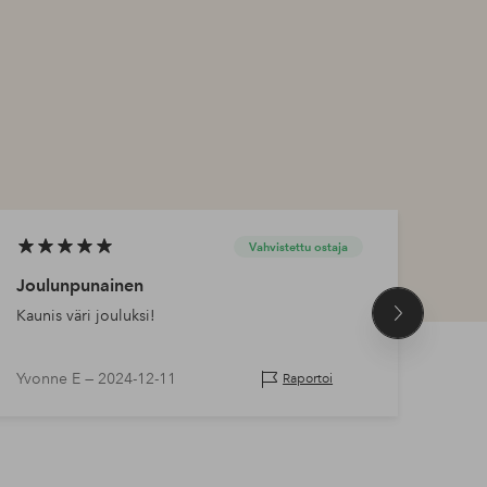
Vahvistettu ostaja
Joulunpunainen
Kyns
Kaunis väri jouluksi!
Todel
Seuraava
tuote
Yvonne E —
2024-12-11
Susa
Raportoi