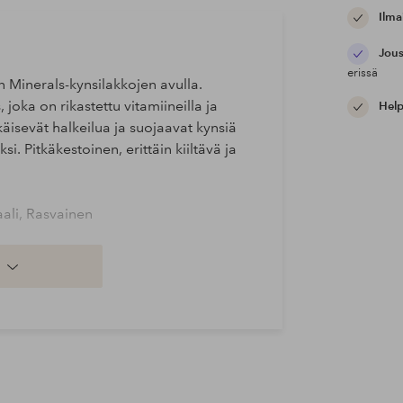
Ilma
Jous
erissä
un Minerals-kynsilakkojen avulla.
joka on rikastettu vitamiineilla ja
Help
käisevät halkeilua ja suojaavat kynsiä
. Pitkäkestoinen, erittäin kiiltävä ja
aali, Rasvainen