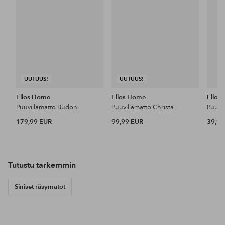
UUTUUS!
UUTUUS!
Ellos Home
Ellos Home
Ellos
Puuvillamatto Budoni
Puuvillamatto Christa
Puuvi
179,99 EUR
99,99 EUR
39,99
Tutustu tarkemmin
Siniset räsymatot