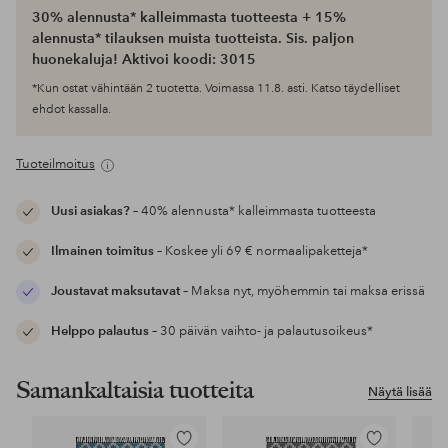
30% alennusta* kalleimmasta tuotteesta + 15%
alennusta* tilauksen muista tuotteista. Sis. paljon
huonekaluja! Aktivoi koodi: 3015
*Kun ostat vähintään 2 tuotetta. Voimassa 11.8. asti. Katso täydelliset
ehdot kassalla.
Tuoteilmoitus
Uusi asiakas?
– 40% alennusta* kalleimmasta tuotteesta
Ilmainen toimitus
– Koskee yli 69 € normaalipaketteja*
Joustavat maksutavat
– Maksa nyt, myöhemmin tai maksa erissä
Helppo palautus
– 30 päivän vaihto- ja palautusoikeus*
Samankaltaisia tuotteita
Näytä lisää
Lisää
Lisää