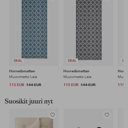
suosikkeihin
suosikkeihin
DEAL
DEAL
DE
Horredsmattan
Horredsmattan
Horre
Muovimatto Leia
Muovimatto Leia
Muovi
115 EUR
144 EUR
115 EUR
144 EUR
115 
Suosikit juuri nyt
Lisää
Lisää
suosikkeihin
suosikkeihin