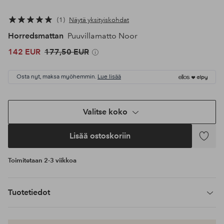
1
Näytä yksityiskohdat
Horredsmattan
Puuvillamatto Noor
142 EUR
177,50 EUR
Osta nyt, maksa myöhemmin.
Lue lisää
Valitse koko
Lisää ostoskoriin
Lisää
suosikke
Toimitetaan 2-3 viikkoa
Tuotetiedot