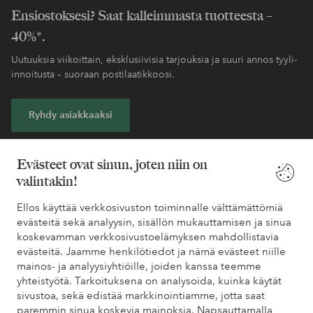
Ensiostoksesi? Saat kalleimmasta tuotteesta –
40%*.
Uutuuksia viikoittain, eksklusiivisia tarjouksia ja suuri annos tyyli-
innoitusta – suoraan postilaatikkoosi.
Ryhdy asiakkaaksi
* Katso tarjouksen ehdot rekisteröitymisen yhteydessä
Evästeet ovat sinun, joten niin on
valintakin!
Tarvitsetko apua?
Ellos käyttää verkkosivuston toiminnalle välttämättömiä
evästeitä sekä analyysin, sisällön mukauttamisen ja sinua
Löydät vastaukset useimmin kysyttyihin kysymyksiin usein
koskevamman verkkosivustoelämyksen mahdollistavia
kysytyistä kysymyksistä. Löydät myös tietoa siitä, miten voit ottaa
evästeitä. Jaamme henkilötiedot ja nämä evästeet niille
meihin yhteyttä.
mainos- ja analyysiyhtiöille, joiden kanssa teemme
yhteistyötä. Tarkoituksena on analysoida, kuinka käytät
Asiakaspalvelu
Tilaukset
Maksutavat
Toim
sivustoa, sekä edistää markkinointiamme, jotta saat
paremmin sinua koskevia mainoksia. Napsauttamalla