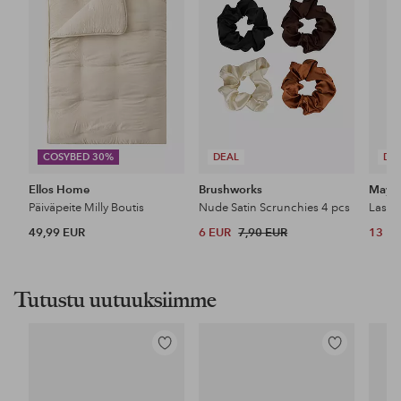
COSYBED 30%
DEAL
DE
Ellos Home
Brushworks
Maybe
Päiväpeite Milly Boutis
Nude Satin Scrunchies 4 pcs
49,99 EUR
6 EUR
7,90 EUR
13 E
Tutustu uutuuksiimme
Lisää
Lisää
suosikkeihin
suosikkeihin