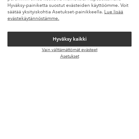
Hyväksy-painiketta suostut evästeiden käyttöömme. Voit
säätää yksityiskohtia Asetukset-painikkeella.
Lue lisää
Omat sivut
evästekäytännöstämme.
Tietoa Elloksesta
Hyväksy kaikki
Palvelumme
Vain välttämättömät evästeet
Avaa
Asetukset
chat-
Ehdot
laati
Ystävät
Turvalliset maksut – maksa nyt tai erissä
Haluatko tietää
lisää maksuvaihtoehdoistamme
?
elpy
elpy