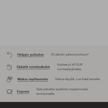
Helppo palautus
30 päivän palautusoikeus*
Koskee yli 69 EUR
Säästät toimituskulut
normaalipakettia
Maksa myöhemmin
Maksa elpyllä. Lue lisää kassalla.
Saat pakettisi tavallista nopeammalla
Express
toimituksella