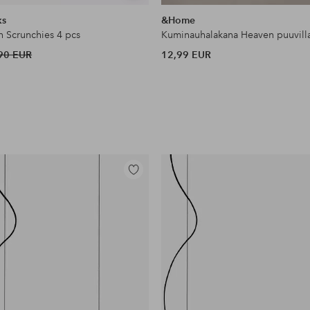
samankaltaisia
ks
&Home
n Scrunchies 4 pcs
Kuminauhalakana Heaven puuvill
90 EUR
12,99 EUR
Lisää
suosikkeihin