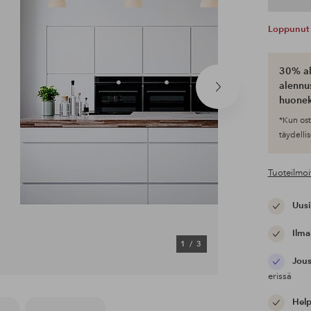
Loppunut 
30% al
alennus
Seuraava
huonek
tuote
*Kun ost
täydellis
Tuoteilmoi
Uusi
Ilma
1
/
3
Jous
erissä
Help