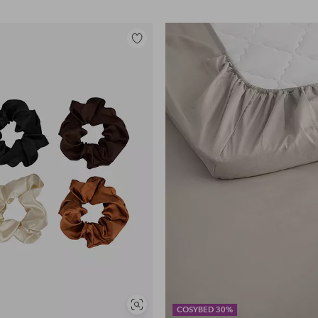
Lisää
suosikkeihin
Näytä
COSYBED 30%