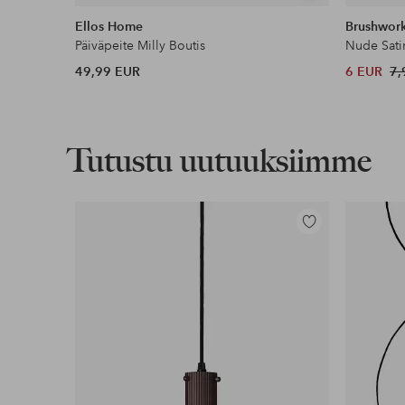
samankaltaisia
Ellos Home
Brushwor
Päiväpeite Milly Boutis
Nude Sati
49,99 EUR
6 EUR
7,
Tutustu uutuuksiimme
Lisää
suosikkeihin