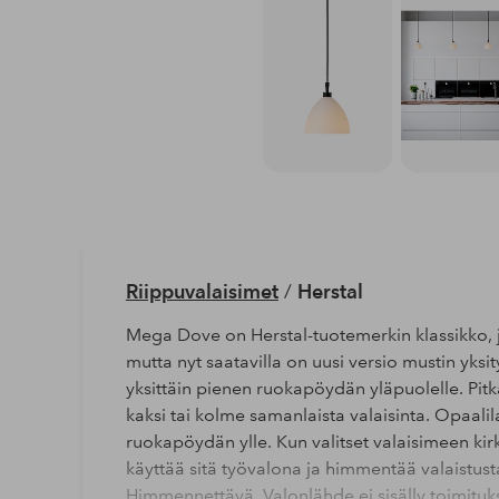
Riippuvalaisimet
/
Herstal
Mega Dove on Herstal-tuotemerkin klassikko, 
mutta nyt saatavilla on uusi versio mustin yks
yksittäin pienen ruokapöydän yläpuolelle. Pit
kaksi tai kolme samanlaista valaisinta. Opaali
ruokapöydän ylle. Kun valitset valaisimeen k
käyttää sitä työvalona ja himmentää valaistus
Himmennettävä. Valonlähde ei sisälly toimitu