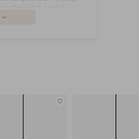
ja halkaisija 16 cm. Luokka II.
Lisää
suosikkeihin