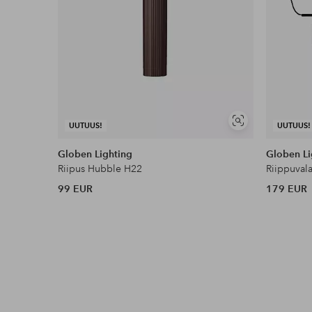
Näytä
UUTUUS!
UUTUUS!
samankaltaisia
Globen Lighting
Globen Li
Riipus Hubble H22
Riippuvala
99 EUR
179 EUR