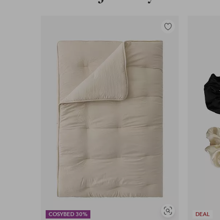
Lisää
suosikkeihin
Näytä
COSYBED 30%
DEAL