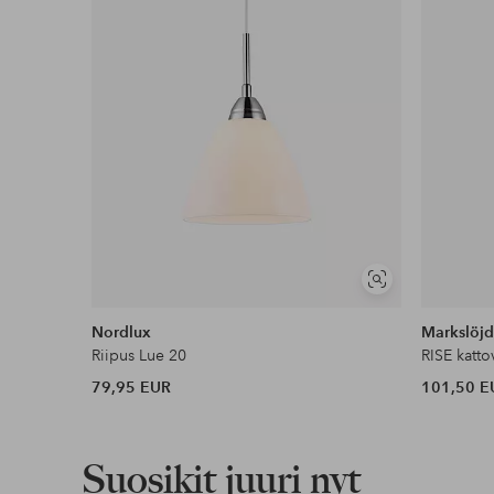
Lue lisää
Lasku & Tili
Edullisimmat maksutapamme
Lue lisää
Näytä
samankaltaisia
Nordlux
Markslöj
Riipus Lue 20
RISE katto
79,95 EUR
101,50 E
Suosikit juuri nyt