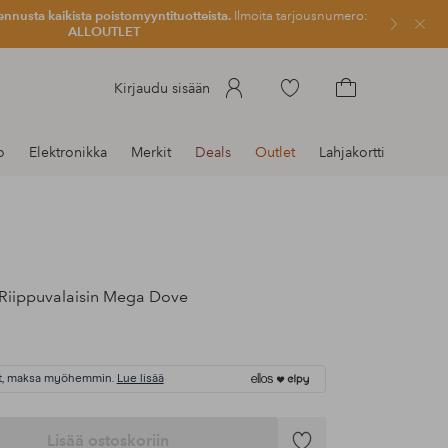
ennusta kaikista poistomyyntituotteista.
Ilmoita tarjousnumero:
Sulje
ALLOUTLET
Siirry
Kirjaudu sisään
merkittyihin
Siirry
suosikkituotteisiin
ostoskoriin
o
Elektronikka
Merkit
Deals
Outlet
Lahjakortti
Riippuvalaisin Mega Dove
t, maksa myöhemmin.
Lue lisää
Lisää ostoskoriin