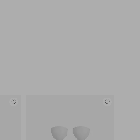
Lisää
Lisää
suosikkeihin
suosikkeihin