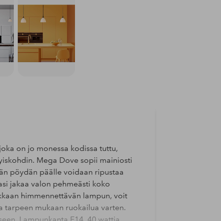
joka on jo monessa kodissa tuttu,
ityiskohdin. Mega Dove sopii mainiosti
kän pöydän päälle voidaan ripustaa
lasi jakaa valon pehmeästi koko
irkkaan himmennettävän lampun, voit
ta tarpeen mukaan ruokailua varten.
kseen. Lampunkanta E14. 40 wattia.