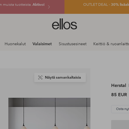
 muista tuotteista.
Aktivoi
OUTLET DEAL -
30% lisäal
Ellos-
logo
–
siirry
Huonekalut
Valaisimet
Sisustusesineet
Keittiö & ruoanlaitt
aloitussivulle
Näytä samankaltaisia
Herstal
85 EUR
Osta ny