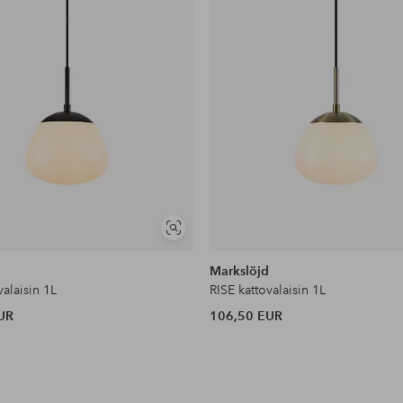
Näytä
samankaltaisia
d
Markslöjd
valaisin 1L
RISE kattovalaisin 1L
UR
106,50 EUR