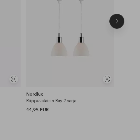
Seuraava
tuote
Näytä
Näytä
samankaltaisia
samankaltaisia
Nordlux
Nordlux
Riippuvalaisin Ray 2-sarja
Kattovalai
44,95 EUR
74,95 EU