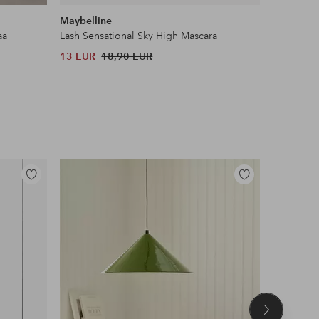
samankaltaisia
Maybelline
Ellos Col
aa
Lash Sensational Sky High Mascara
Toppi Kiw
13 EUR
18,90 EUR
35 EUR
Lisää
Lisää
suosikkeihin
suosikkeihin
Seuraava