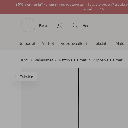
30% alennusta*
kalleimmasta tuotteesta + 15% alennusta* tilauksen
koodi: 3015
Koti
Hae
Kuvahaku
Navigointi
Uutuudet
Verhot
Vuodevaatteet
Tekstiilit
Matot
osastoilla
Koti
Valaisimet
Kattovalaisimet
Riippuvalaisimet
Takaisin