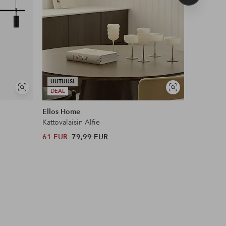
tuote
UUTUUS!
UUTUUS!
Näytä
Näytä
DEAL
DEAL
samankaltaisia
samankaltaisia
Ellos Home
Ellos Ho
Kattovalaisin Alfie
Kattovalai
61 EUR
79,99 EUR
61 EUR