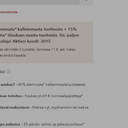
Lisää
suosikkeihin
varastosta
ennusta* kalleimmasta tuotteesta + 15%
ta* tilauksen muista tuotteista. Sis. paljon
aluja! Aktivoi koodi: 3015
at vähintään 2 tuotetta. Voimassa 11.8. asti. Katso
et ehdot kassalla.
tus
 asiakas?
– 40% alennusta* kalleimmasta tuotteesta
inen toimitus
– Koskee yli 69 € normaalipaketteja*
tavat maksutavat
– Maksa nyt, myöhemmin tai maksa
po palautus
– 30 päivän vaihto- ja palautusoikeus*