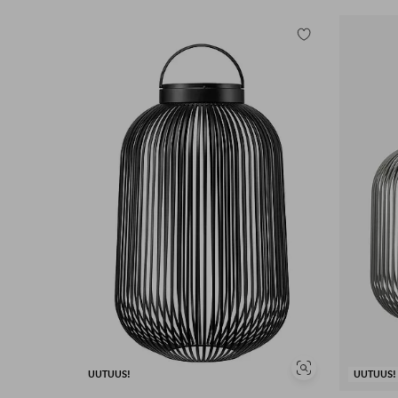
Lisää
suosikkeihin
Näytä
UUTUUS!
UUTUUS!
samankaltaisia