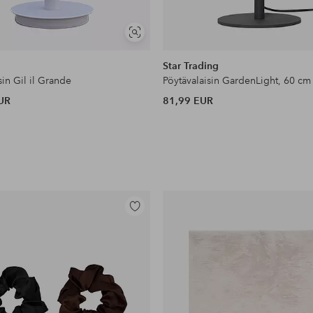
Näytä
samankaltaisia
Star Trading
sin Gil il Grande
Pöytävalaisin GardenLight, 60 cm
UR
81,99 EUR
Lisää
suosikkeihin