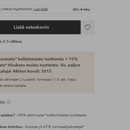
t, maksa myöhemmin.
Lue lisää
Lisää ostoskoriin
Lisää
suosikkeihin
an 2-3 viikkoa
ennusta* kalleimmasta tuotteesta + 15%
ta* tilauksen muista tuotteista. Sis. paljon
aluja! Aktivoi koodi: 3015
at vähintään 2 tuotetta. Voimassa 11.8. asti. Katso
et ehdot kassalla.
tus
 asiakas?
– 40% alennusta* kalleimmasta tuotteesta
inen toimitus
– Koskee yli 69 € normaalipaketteja*