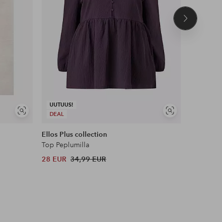
Seuraava
tuote
UUTUUS!
Näytä
Näytä
DEAL
DEAL
samankaltaisia
samankaltaisia
Ellos Plus collection
Maybelli
Top Peplumilla
Lash Sens
28 EUR
34,99 EUR
13 EUR