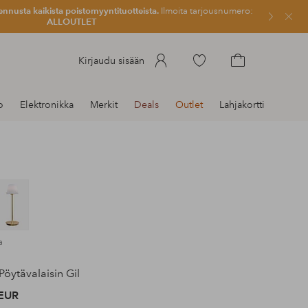
ennusta kaikista poistomyyntituotteista.
Ilmoita tarjousnumero:
Sulje
ALLOUTLET
Siirry
Kirjaudu sisään
merkittyihin
Siirry
suosikkituotteisiin
ostoskoriin
o
Elektronikka
Merkit
Deals
Outlet
Lahjakortti
a
Pöytävalaisin Gil
EUR