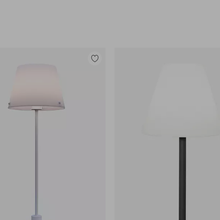
Lisää
suosikkeihin