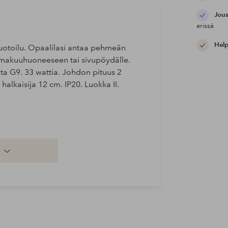
Jous
erissä
Help
muotoilu. Opaalilasi antaa pehmeän
 makuuhuoneeseen tai sivupöydälle.
ta G9. 33 wattia. Johdon pituus 2
halkaisija 12 cm. IP20. Luokka II.