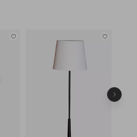
Lisää
Lisää
suosikkeihin
suosikkeihin
Seuraava
tuote