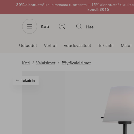
30% alennusta*
kalleimmasta tuotteesta + 15% alennusta* tilauksen
koodi: 3015
Koti
Hae
Kuvahaku
Navigointi
Uutuudet
Verhot
Vuodevaatteet
Tekstiilit
Matot
osastoilla
Koti
Valaisimet
Pöytävalaisimet
Takaisin