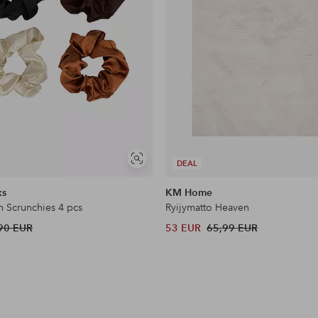
Näytä
DEAL
samankaltaisia
ks
KM Home
n Scrunchies 4 pcs
Ryijymatto Heaven
90 EUR
53 EUR
65,99 EUR