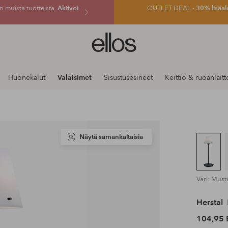
 muista tuotteista.
Aktivoi
OUTLET DEAL -
30% lisäal
Ellos-
logo
–
siirry
Huonekalut
Valaisimet
Sisustusesineet
Keittiö & ruoanlaitt
aloitussivulle
Näytä samankaltaisia
Väri: Must
Herstal
104,95 