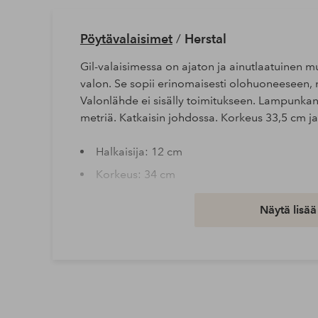
Pöytävalaisimet
/
Herstal
Gil-valaisimessa on ajaton ja ainutlaatuinen 
valon. Se sopii erinomaisesti olohuoneeseen,
Valonlähde ei sisälly toimitukseen. Lampunkan
metriä. Katkaisin johdossa. Korkeus 33,5 cm ja 
Halkaisija: 12 cm
Korkeus: 34 cm
Kaapelin pituus: 200 cm
Näytä lisää
Valonlähteet: 1
Enimmäisteho: 33 watt
Lampunkanta: G9
Tuotenumero: 1731609-02-0