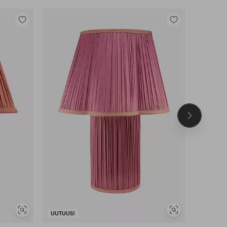
Lisää
Lisää
suosikkeihin
suosikkeihin
Seuraava
tuote
Näytä
Näytä
UUTUUS!
UUTUUS!
samankaltaisia
samankaltaisia