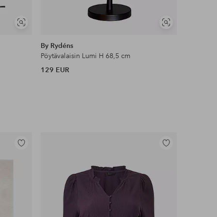
Näytä
Näytä
samankaltaisia
samankaltaisia
By Rydéns
PR Home
Pöytävalaisin Lumi H 68,5 cm
Pöytävalai
129 EUR
58 EUR
Lisää
Lisää
suosikkeihin
suosikkeihin