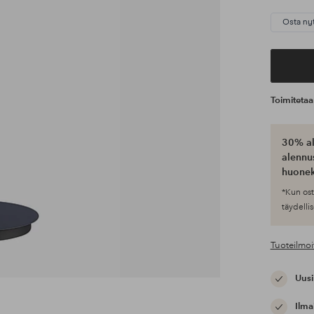
Osta ny
Toimiteta
30% al
alennus
huonek
*Kun ost
täydellis
Tuoteilmoi
Uusi
Ilma