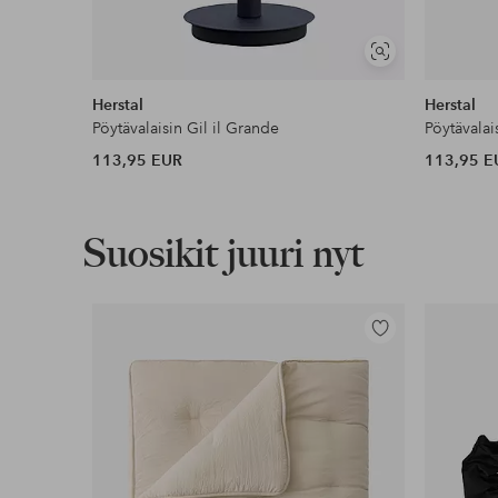
Näytä
samankaltaisia
Herstal
Herstal
Pöytävalaisin Gil il Grande
Pöytävalai
113,95 EUR
113,95 E
Suosikit juuri nyt
Lisää
suosikkeihin