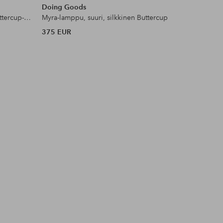
Doing Goods
Doing G
Myra-lamppu, pieni, silkkinen, Buttercup-malli
Myra-lamppu, suuri, silkkinen Buttercup
375 EUR
420 EUR