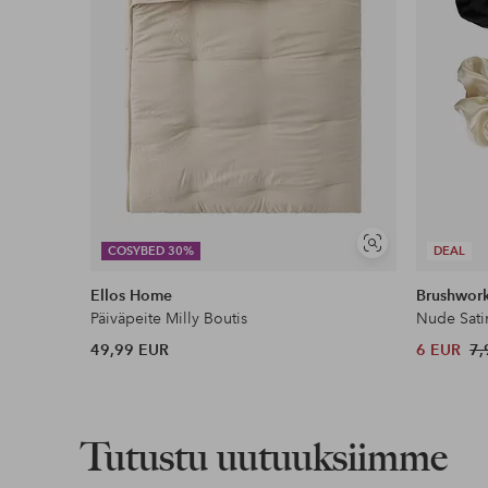
Näytä
COSYBED 30%
DEAL
samankaltaisia
Ellos Home
Brushwor
Päiväpeite Milly Boutis
Nude Sati
49,99 EUR
6 EUR
7,
Tutustu uutuuksiimme