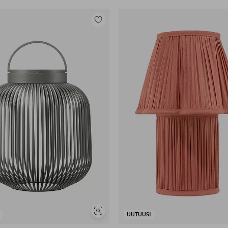
Lisää
suosikkeihin
Näytä
UUTUUS!
samankaltaisia