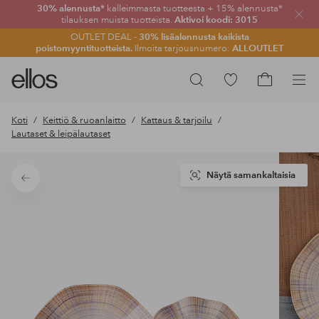
30% alennusta*
kalleimmasta tuotteesta + 15% alennusta*
Sulje
tilauksen muista tuotteista.
Aktivoi koodi: 3015
OUTLET DEAL -
30% lisäalennusta kaikista
poistomyyntituotteista.
Ilmoita tarjousnumero:
ALLOUTLET
Ellos-
Siirry
Hae
logo
merkittyihin
Siirry
–
suosikkituotteisiin
ostoskoriin
Koti
Keittiö & ruoanlaitto
Kattaus & tarjoilu
siirry
Lautaset & leipälautaset
aloitussivulle
Näytä samankaltaisia
Takaisin