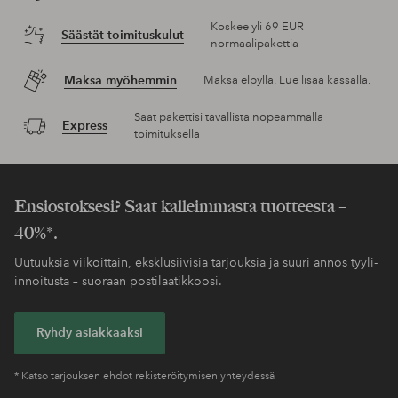
Koskee yli 69 EUR
Säästät toimituskulut
normaalipakettia
Maksa myöhemmin
Maksa elpyllä. Lue lisää kassalla.
Saat pakettisi tavallista nopeammalla
Express
toimituksella
Ensiostoksesi? Saat kalleimmasta tuotteesta –
40%*.
Uutuuksia viikoittain, eksklusiivisia tarjouksia ja suuri annos tyyli-
innoitusta – suoraan postilaatikkoosi.
Ryhdy asiakkaaksi
* Katso tarjouksen ehdot rekisteröitymisen yhteydessä