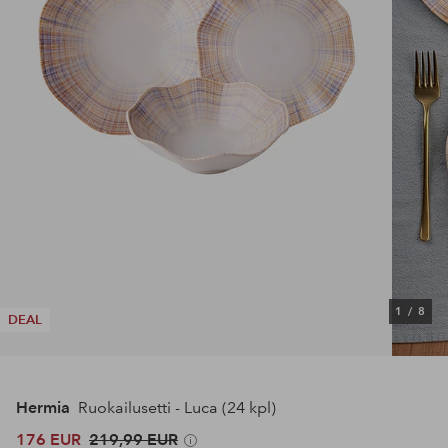
1
/
8
DEAL
Hermia
Ruokailusetti - Luca (24 kpl)
176 EUR
219,99 EUR