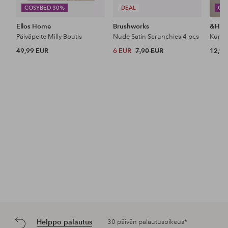
COSYBED 30%
DEAL
CO
Ellos Home
Brushworks
&Ho
Päiväpeite Milly Boutis
Nude Satin Scrunchies 4 pcs
49,99 EUR
6 EUR
7,90 EUR
12,99
Helppo palautus
30 päivän palautusoikeus*