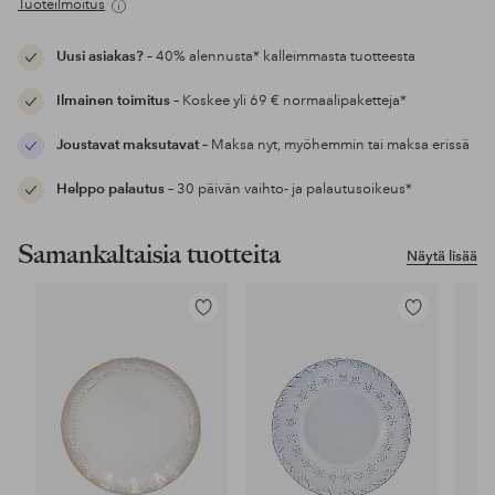
Tuoteilmoitus
Uusi asiakas?
– 40% alennusta* kalleimmasta tuotteesta
Ilmainen toimitus
– Koskee yli 69 € normaalipaketteja*
Joustavat maksutavat
– Maksa nyt, myöhemmin tai maksa erissä
Helppo palautus
– 30 päivän vaihto- ja palautusoikeus*
Samankaltaisia tuotteita
Näytä lisää
Lisää
Lisää
suosikkeihin
suosikkeihin