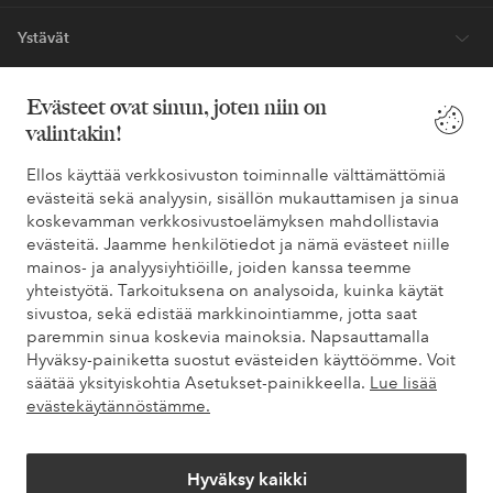
Ystävät
Evästeet ovat sinun, joten niin on
valintakin!
Turvalliset maksut – maksa nyt tai erissä
Haluatko tietää
lisää maksuvaihtoehdoistamme
?
Ellos käyttää verkkosivuston toiminnalle välttämättömiä
evästeitä sekä analyysin, sisällön mukauttamisen ja sinua
elpy
elpy
koskevamman verkkosivustoelämyksen mahdollistavia
evästeitä. Jaamme henkilötiedot ja nämä evästeet niille
mainos- ja analyysiyhtiöille, joiden kanssa teemme
yhteistyötä. Tarkoituksena on analysoida, kuinka käytät
Suomi - Valitse maa
sivustoa, sekä edistää markkinointiamme, jotta saat
paremmin sinua koskevia mainoksia. Napsauttamalla
Hyväksy-painiketta suostut evästeiden käyttöömme. Voit
Facebook
Instagram
Pinterest
Youtube
säätää yksityiskohtia Asetukset-painikkeella.
Lue lisää
evästekäytännöstämme.
Hyväksy kaikki