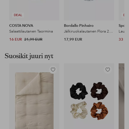
DEAL
DE
COSTA NOVA
Bordallo Pinheiro
Spod
Salaattilautanen Taormina
Jälkiruokalautanen Flora 23 cm
16 EUR
21,99 EUR
17,99 EUR
33 E
Suosikit juuri nyt
Lisää
Lisää
suosikkeihin
suosikkeihin