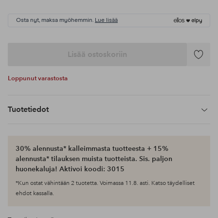
Osta nyt, maksa myöhemmin.
Lue lisää
Lisää ostoskoriin
Lisää
suosikke
Loppunut varastosta
Tuotetiedot
30% alennusta* kalleimmasta tuotteesta + 15%
alennusta* tilauksen muista tuotteista. Sis. paljon
huonekaluja! Aktivoi koodi: 3015
*Kun ostat vähintään 2 tuotetta. Voimassa 11.8. asti. Katso täydelliset
ehdot kassalla.