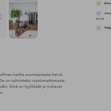
Ilma
Jous
erissä
Help
linen kattila suomalaisesta heirol.
aa. Se on valmistettu ruostumattomasta
dän. Siinä on tyylikkäät ja mukavat
a.