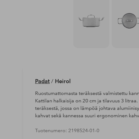
Padat
/
Heirol
Ruostumattomasta teräksestä valmistettu kannel
Kattilan halkaisija on 20 cm ja tilavuus 3 litr
teräksestä, jossa on lämpöä johtava alumiinisy
kahvat sekä kannessa suuri ergonominen kahv
Tuotenumero: 2198524-01-0