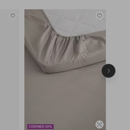
Lisää
Lisää
suosikkeihin
suosikkeihin
Seuraava
tuote
Näytä
COSYBED 30%
DEAL