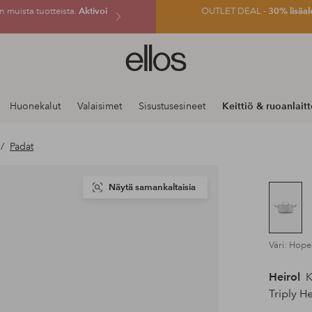
 muista tuotteista.
Aktivoi
OUTLET DEAL -
30% lisäal
Ellos-
logo
–
siirry
Huonekalut
Valaisimet
Sisustusesineet
Keittiö & ruoanlait
aloitussivulle
Padat
Näytä samankaltaisia
Väri: Hope
Heirol
K
Triply He