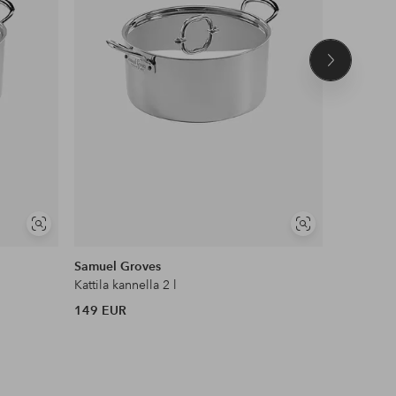
Seuraava
tuote
Näytä
Näytä
samankaltaisia
samankaltaisia
Samuel Groves
Anders Pe
Kattila kannella 2 l
Keittoasti
149 EUR
69 EUR