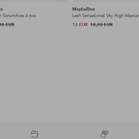
samankaltaisia
ks
Maybelline
n Scrunchies 4 pcs
Lash Sensational Sky High Mascar
90 EUR
13 EUR
18,90 EUR