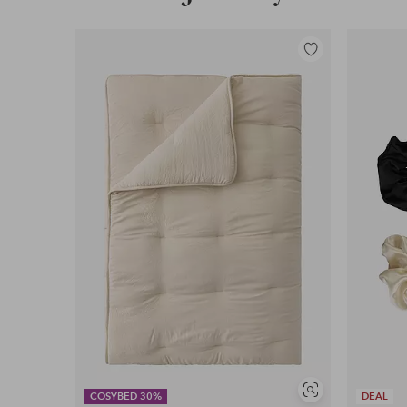
Lisää
suosikkeihin
Näytä
COSYBED 30%
DEAL