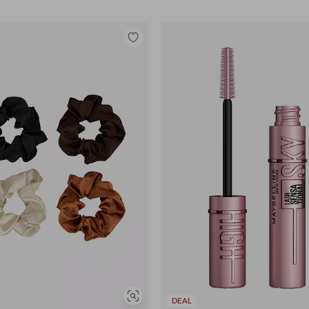
Lisää
suosikkeihin
Näytä
DEAL