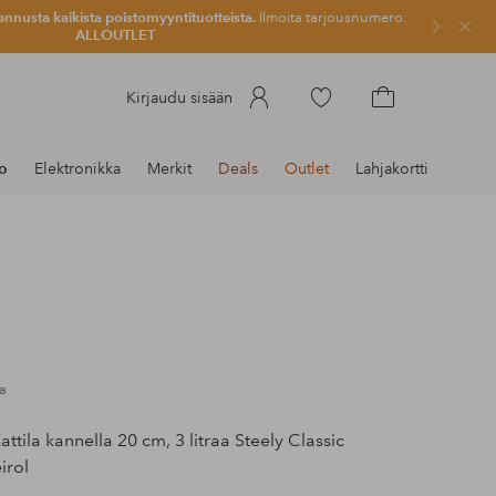
ennusta kaikista poistomyyntituotteista.
Ilmoita tarjousnumero:
Sulje
ALLOUTLET
Siirry
Kirjaudu sisään
merkittyihin
Siirry
suosikkituotteisiin
ostoskoriin
to
Elektronikka
Merkit
Deals
Outlet
Lahjakortti
a
attila kannella 20 cm, 3 litraa Steely Classic
irol