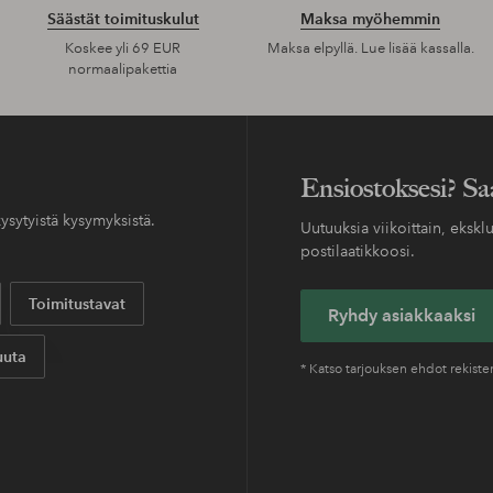
Säästät toimituskulut
Maksa myöhemmin
Koskee yli 69 EUR
Maksa elpyllä. Lue lisää kassalla.
normaalipakettia
Ensiostoksesi? Sa
ysytyistä kysymyksistä.
Uutuuksia viikoittain, eksklu
postilaatikkoosi.
Toimitustavat
Ryhdy asiakkaaksi
uta
* Katso tarjouksen ehdot rekist