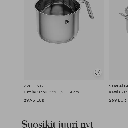
Näytä
samankaltaisia
ZWILLING
Samuel G
Kattila/kannu Pico 1,5 l, 14 cm
Kattila kan
29,95 EUR
259 EUR
Suosikit juuri nyt