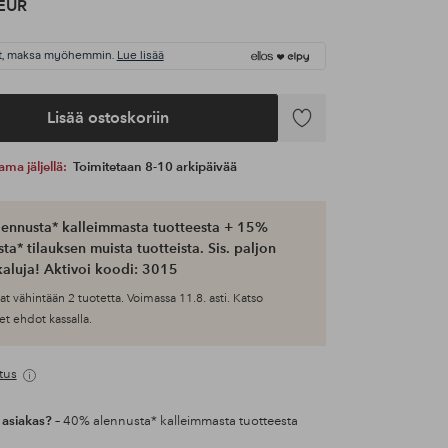
EUR
t, maksa myöhemmin.
Lue lisää
Lisää ostoskoriin
Lisää
suosikkeihin
ama jäljellä:
Toimitetaan 8-10 arkipäivää
ennusta* kalleimmasta tuotteesta + 15%
ta* tilauksen muista tuotteista. Sis. paljon
aluja! Aktivoi koodi: 3015
at vähintään 2 tuotetta. Voimassa 11.8. asti. Katso
et ehdot kassalla.
tus
 asiakas?
– 40% alennusta* kalleimmasta tuotteesta