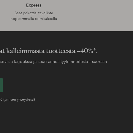
Express
Saat pakettisi tavallista
nopeammalla toimituksella
at kalleimmasta tuotteesta –40%*.
siivisia tarjouksia ja suuri annos tyyli-innoitusta – suoraan
eröitymisen yhteydessä