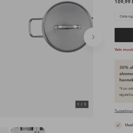
109,99 
Osta ny
Seuraava
tuote
Vain muut
30% al
alennus
huonek
*Kun ost
täydellis
1
/
3
Tuoteilmoi
Uusi