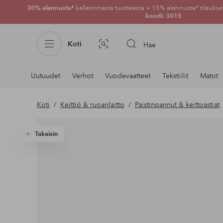
30% alennusta*
kalleimmasta tuotteesta + 15% alennusta* tilauksen
koodi: 3015
Koti
Hae
Kuvahaku
Navigointi
Uutuudet
Verhot
Vuodevaatteet
Tekstiilit
Matot
osastoilla
Koti
Keittiö & ruoanlaitto
Paistinpannut & keittoastiat
Takaisin