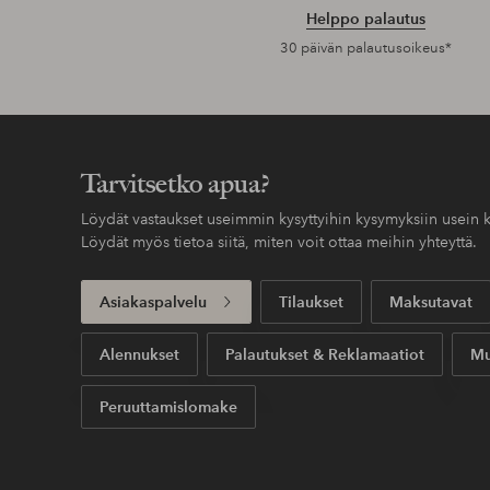
Helppo palautus
30 päivän palautusoikeus*
Tarvitsetko apua?
Löydät vastaukset useimmin kysyttyihin kysymyksiin usein k
Löydät myös tietoa siitä, miten voit ottaa meihin yhteyttä.
Asiakaspalvelu
Tilaukset
Maksutavat
Alennukset
Palautukset & Reklamaatiot
Mu
Peruuttamislomake