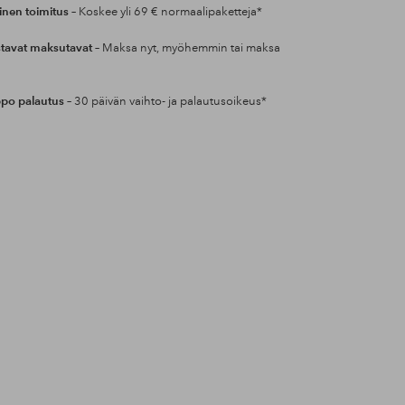
inen toimitus
– Koskee yli 69 € normaalipaketteja*
tavat maksutavat
– Maksa nyt, myöhemmin tai maksa
po palautus
– 30 päivän vaihto- ja palautusoikeus*