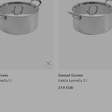
Näytä
samankaltaisia
roves
Samuel Groves
nella 5 l
Kattila kannella 3 l
219 EUR