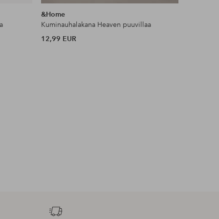
samankaltaisia
&Home
Ellos Ho
a
Kuminauhalakana Heaven puuvillaa
Liukueste
12,99 EUR
11 EUR