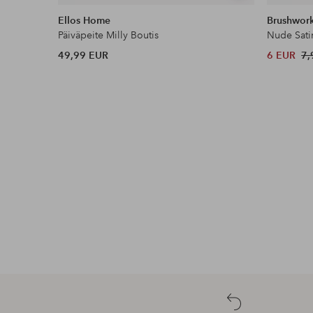
samankaltaisia
Ellos Home
Brushwor
Päiväpeite Milly Boutis
Nude Sati
49,99 EUR
6 EUR
7,