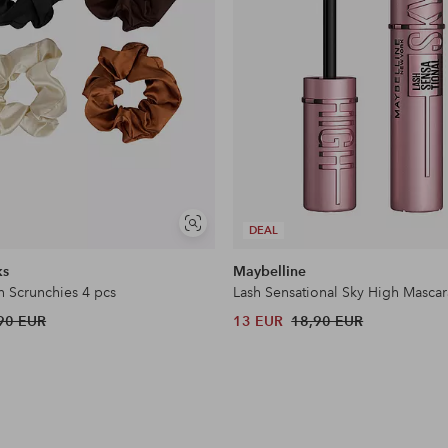
Näytä
DEAL
samankaltaisia
ks
Maybelline
n Scrunchies 4 pcs
Lash Sensational Sky High Mascar
90 EUR
13 EUR
18,90 EUR