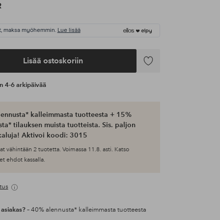
R
t, maksa myöhemmin.
Lue lisää
Lisää ostoskoriin
Lisää
suosikkeihin
an 4-6 arkipäivää
ennusta* kalleimmasta tuotteesta + 15%
ta* tilauksen muista tuotteista. Sis. paljon
aluja! Aktivoi koodi: 3015
at vähintään 2 tuotetta. Voimassa 11.8. asti. Katso
et ehdot kassalla.
tus
 asiakas?
– 40% alennusta* kalleimmasta tuotteesta