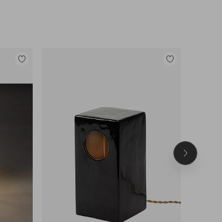
Lisää
Lisää
suosikkeihin
suosikkeihin
Seuraava
tuote