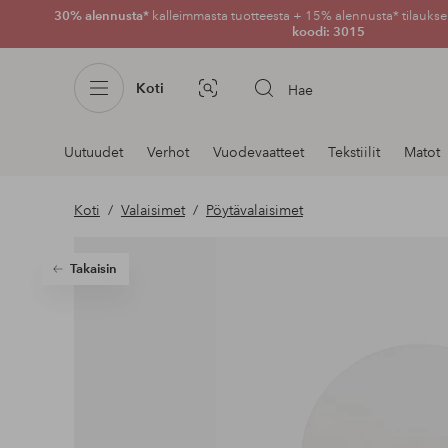
30% alennusta*
kalleimmasta tuotteesta + 15% alennusta* tilauksen
koodi: 3015
Koti
Hae
Kuvahaku
Navigointi
Uutuudet
Verhot
Vuodevaatteet
Tekstiilit
Matot
osastoilla
Koti
Valaisimet
Pöytävalaisimet
Takaisin