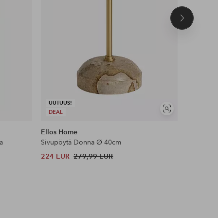
Seuraava
tuote
UUTUUS!
UUTUUS!
Näytä
DEAL
DEAL
samankaltaisia
Ellos Home
Ellos Ho
a
Sivupöytä Donna Ø 40cm
Sivupöytä
224 EUR
279,99 EUR
280 EUR