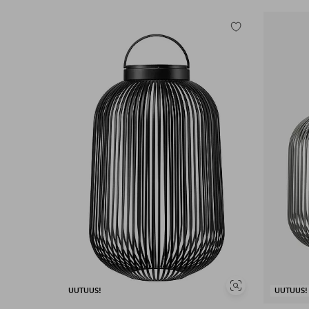
Lisää
suosikkeihin
Näytä
UUTUUS!
UUTUUS!
samankaltaisia