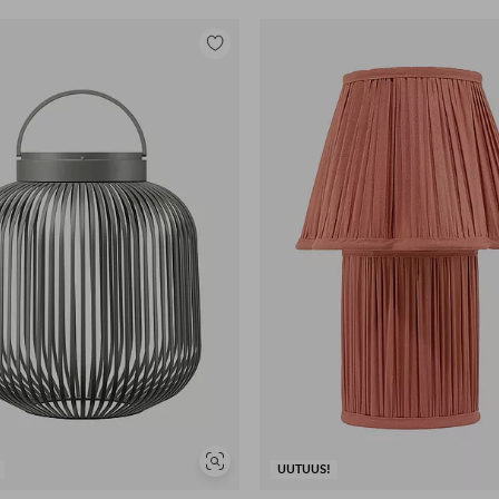
Lisää
suosikkeihin
Näytä
UUTUUS!
samankaltaisia