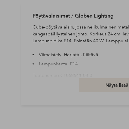
Pöytävalaisimet
/
Globen Lighting
Cube-pöytävalaisin, jossa nelikulmainen metal
kangaspäällysteinen johto. Korkeus 24 cm, lev
Lampunpidike E14. Enintään 40 W. Lamppu ei o
Viimeistely: Harjattu, Kiiltävä
Lampunkanta: E14
Tuotenumero: 1068541-03-0
Näytä lisää
Lataa korkearesoluutioinen kuva
Ilmainen toimitus
Koskee yli 69 € normaalipaketteja
Lue lisää