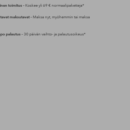
inen toimitus
– Koskee yli 69 € normaalipaketteja*
tavat maksutavat
– Maksa nyt, myöhemmin tai maksa
po palautus
– 30 päivän vaihto- ja palautusoikeus*