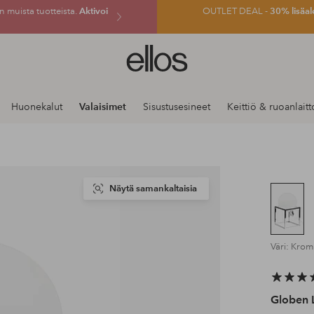
 muista tuotteista.
Aktivoi
OUTLET DEAL -
30% lisäal
Ellos-
logo
–
siirry
Huonekalut
Valaisimet
Sisustusesineet
Keittiö & ruoanlaitt
aloitussivulle
Näytä samankaltaisia
Väri: Krom
Globen 