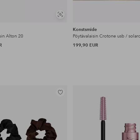
Näytä
samankaltaisia
Konstsmide
sin Alton 20
Pöytävalaisin Crotone usb / solarc
R
199,90 EUR
Lisää
suosikkeihin