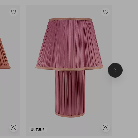
Lisää
Lisää
suosikkeihin
suosikkeihin
Seuraava
tuote
Näytä
Näytä
UUTUUS!
UUTUUS!
samankaltaisia
samankaltaisia