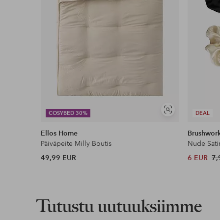
Näytä
COSYBED 30%
DEAL
samankaltaisia
Ellos Home
Brushwor
Päiväpeite Milly Boutis
Nude Sati
49,99 EUR
6 EUR
7,
Tutustu uutuuksiimme