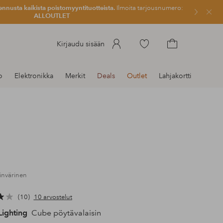
ennusta kaikista poistomyyntituotteista.
Ilmoita tarjousnumero:
Sulje
ALLOUTLET
Siirry
Kirjaudu sisään
merkittyihin
Siirry
suosikkituotteisiin
ostoskoriin
o
Elektronikka
Merkit
Deals
Outlet
Lahjakortti
invärinen
10
10 arvostelut
Lighting
Cube pöytävalaisin