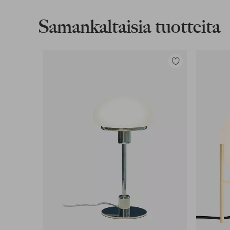
Samankaltaisia tuotteita
Lasku & Tili
Edullisimmat maksutapamme
Lisää
suosikkeihin
Lue lisää