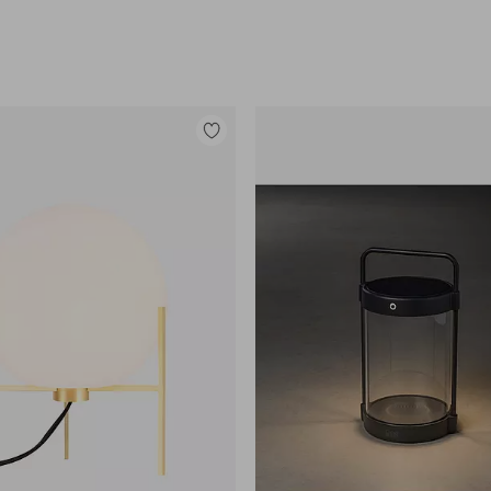
Lisää
suosikkeihin