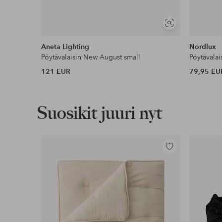
Näytä
samankaltaisia
Aneta Lighting
Nordlux
Pöytävalaisin New August small
Pöytävalai
121 EUR
79,95 EU
Suosikit juuri nyt
Lisää
suosikkeihin