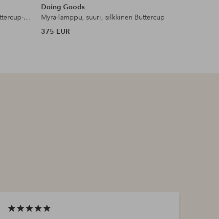
Doing Goods
Doing G
Myra-lamppu, pieni, silkkinen, Buttercup-malli
Myra-lamppu, suuri, silkkinen Buttercup
375 EUR
375 EUR