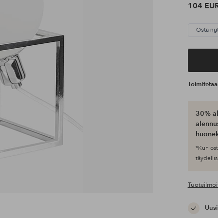
104 EU
Osta ny
Toimiteta
30% al
alennus
huonek
*Kun ost
täydellis
Tuoteilmoi
Uusi