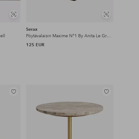
Näytä
Näytä
samankaltaisia
samankaltaisia
Serax
Nordlux
ell
Pöytävalaisin Maxime N°1 By Anita Le Grelle
Pöytävala
125 EUR
64,95 EU
Lisää
Lisää
suosikkeihin
suosikkeihin