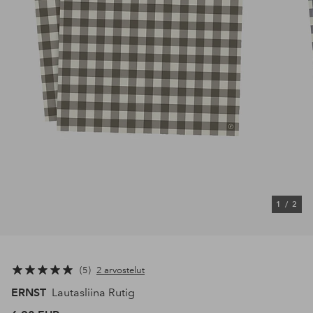
1
/
2
5
2 arvostelut
ERNST
Lautasliina Rutig