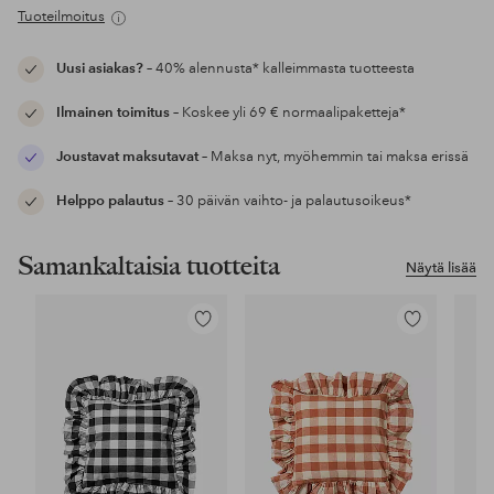
Tuoteilmoitus
Uusi asiakas?
– 40% alennusta* kalleimmasta tuotteesta
Ilmainen toimitus
– Koskee yli 69 € normaalipaketteja*
Joustavat maksutavat
– Maksa nyt, myöhemmin tai maksa erissä
Helppo palautus
– 30 päivän vaihto- ja palautusoikeus*
Samankaltaisia tuotteita
Näytä lisää
Lisää
Lisää
suosikkeihin
suosikkeihin