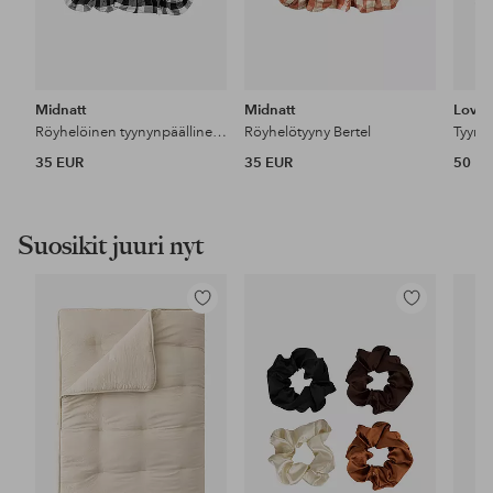
Midnatt
Midnatt
Lovel
Röyhelöinen tyynynpäällinen Gingham
Röyhelötyyny Bertel
35 EUR
35 EUR
50 E
Suosikit juuri nyt
Lisää
Lisää
suosikkeihin
suosikkeihin