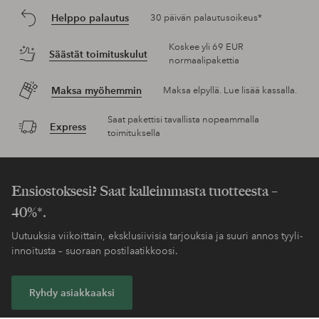
Helppo palautus
30 päivän palautusoikeus*
Koskee yli 69 EUR
Säästät toimituskulut
normaalipakettia
Maksa myöhemmin
Maksa elpyllä. Lue lisää kassalla.
Saat pakettisi tavallista nopeammalla
Express
toimituksella
Ensiostoksesi? Saat kalleimmasta tuotteesta –
40%*.
Uutuuksia viikoittain, eksklusiivisia tarjouksia ja suuri annos tyyli-
innoitusta – suoraan postilaatikkoosi.
Ryhdy asiakkaaksi