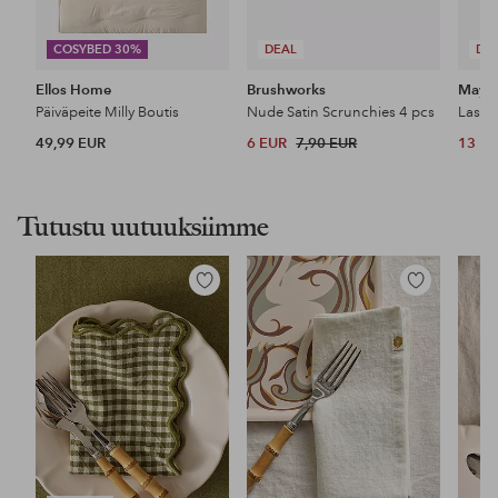
COSYBED 30%
DEAL
DE
Ellos Home
Brushworks
Maybe
Päiväpeite Milly Boutis
Nude Satin Scrunchies 4 pcs
49,99 EUR
6 EUR
7,90 EUR
13 E
Tutustu uutuuksiimme
Lisää
Lisää
suosikkeihin
suosikkeihin