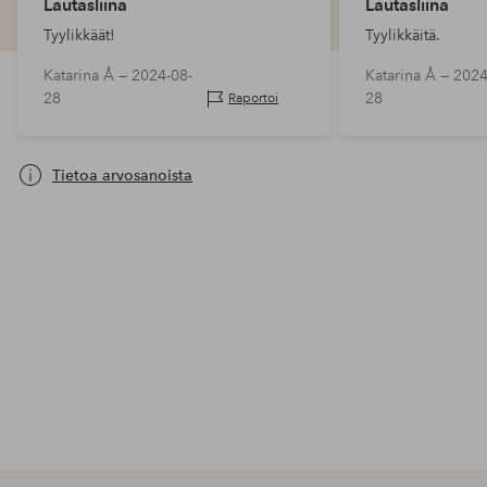
Lautasliina
Lautasliina
Tyylikkäät!
Tyylikkäitä.
Katarina Å —
2024-08-
Katarina Å —
2024
28
28
Raportoi
Tietoa arvosanoista