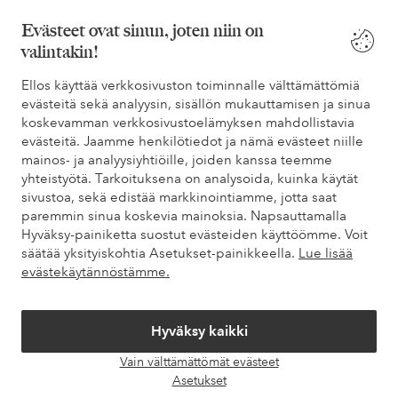
* Katso tarjouksen ehdot rekisteröitymisen yhteydessä
Evästeet ovat sinun, joten niin on
valintakin!
Tarvitsetko apua?
Ellos käyttää verkkosivuston toiminnalle välttämättömiä
evästeitä sekä analyysin, sisällön mukauttamisen ja sinua
Löydät vastaukset useimmin kysyttyihin kysymyksiin usein
koskevamman verkkosivustoelämyksen mahdollistavia
kysytyistä kysymyksistä. Löydät myös tietoa siitä, miten voit ottaa
evästeitä. Jaamme henkilötiedot ja nämä evästeet niille
meihin yhteyttä.
mainos- ja analyysiyhtiöille, joiden kanssa teemme
yhteistyötä. Tarkoituksena on analysoida, kuinka käytät
Asiakaspalvelu
Tilaukset
Maksutavat
Toim
sivustoa, sekä edistää markkinointiamme, jotta saat
paremmin sinua koskevia mainoksia. Napsauttamalla
Hyväksy-painiketta suostut evästeiden käyttöömme. Voit
säätää yksityiskohtia Asetukset-painikkeella.
Lue lisää
Omat sivut
evästekäytännöstämme.
Tietoa Elloksesta
Hyväksy kaikki
Palvelumme
Vain välttämättömät evästeet
Avaa
Asetukset
chat-