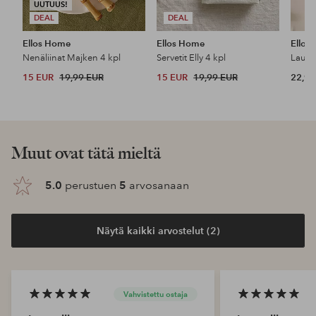
UUTUUS!
DEAL
DEAL
Ellos Home
Ellos Home
Ellos
Nenäliinat Majken 4 kpl
Servetit Elly 4 kpl
15 EUR
19,99 EUR
15 EUR
19,99 EUR
22,99
Muut ovat tätä mieltä
5.0
perustuen
5
arvosanaan
Näytä kaikki arvostelut (2)
Vahvistettu ostaja