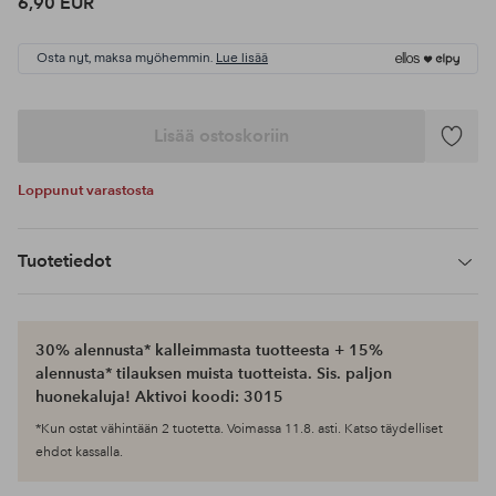
6,90 EUR
Osta nyt, maksa myöhemmin.
Lue lisää
Lisää ostoskoriin
Lisää
suosikke
Loppunut varastosta
Tuotetiedot
30% alennusta* kalleimmasta tuotteesta + 15%
alennusta* tilauksen muista tuotteista. Sis. paljon
huonekaluja! Aktivoi koodi: 3015
*Kun ostat vähintään 2 tuotetta. Voimassa 11.8. asti. Katso täydelliset
ehdot kassalla.