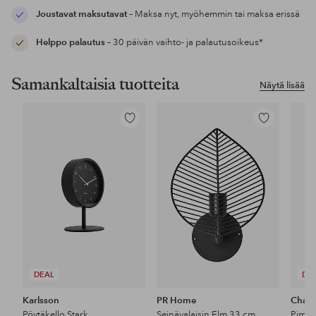
Joustavat maksutavat
– Maksa nyt, myöhemmin tai maksa erissä
Helppo palautus
– 30 päivän vaihto- ja palautusoikeus*
Samankaltaisia tuotteita
Näytä lisää
Lisää
Lisää
suosikkeihin
suosikkeihin
DEAL
DE
Karlsson
PR Home
Champ
Pöytäkello Stark
Seinävalaisin Elm 33 cm
Pimpl