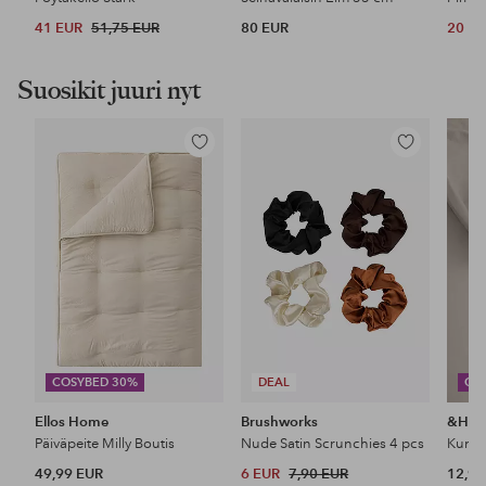
41 EUR
51,75 EUR
80 EUR
20 E
Suosikit juuri nyt
Lisää
Lisää
suosikkeihin
suosikkeihin
COSYBED 30%
DEAL
CO
Ellos Home
Brushworks
&Ho
Päiväpeite Milly Boutis
Nude Satin Scrunchies 4 pcs
49,99 EUR
6 EUR
7,90 EUR
12,99