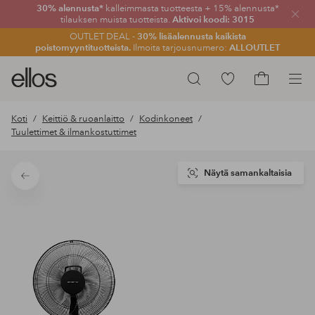
30% alennusta*
kalleimmasta tuotteesta + 15% alennusta*
Sulje
tilauksen muista tuotteista.
Aktivoi koodi: 3015
OUTLET DEAL -
30% lisäalennusta kaikista
poistomyyntituotteista.
Ilmoita tarjousnumero:
ALLOUTLET
Ellos-
Siirry
Hae
logo
merkittyihin
Siirry
–
suosikkituotteisiin
ostoskoriin
Koti
Keittiö & ruoanlaitto
Kodinkoneet
siirry
Tuulettimet & ilmankostuttimet
aloitussivulle
Näytä samankaltaisia
Takaisin