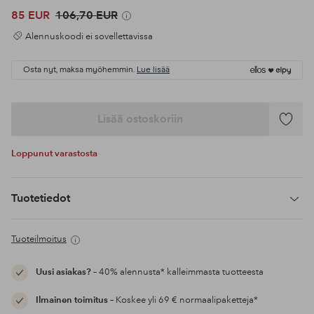
85 EUR
106,70 EUR
Alennuskoodi ei sovellettavissa
Osta nyt, maksa myöhemmin.
Lue lisää
Lisää ostoskoriin
Lisää
suosikke
Loppunut varastosta
Tuotetiedot
Tuoteilmoitus
Uusi asiakas?
– 40% alennusta* kalleimmasta tuotteesta
Ilmainen toimitus
– Koskee yli 69 € normaalipaketteja*