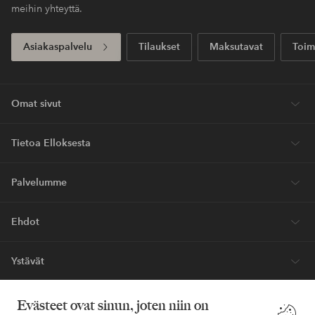
meihin yhteyttä.
Asiakaspalvelu
Tilaukset
Maksutavat
Toim
Omat sivut
Tietoa Elloksesta
Palvelumme
Ehdot
Ystävät
Evästeet ovat sinun, joten niin on