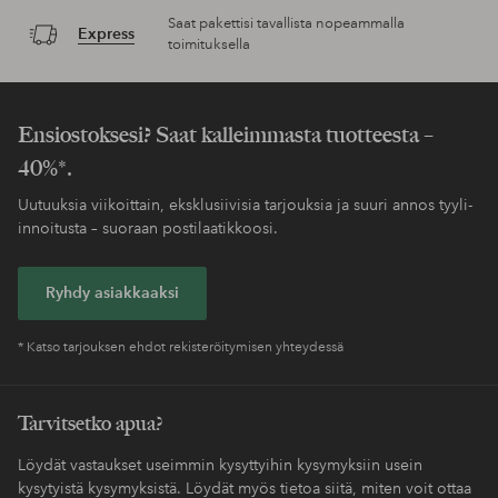
Saat pakettisi tavallista nopeammalla
Express
toimituksella
Ensiostoksesi? Saat kalleimmasta tuotteesta –
40%*.
Uutuuksia viikoittain, eksklusiivisia tarjouksia ja suuri annos tyyli-
innoitusta – suoraan postilaatikkoosi.
Ryhdy asiakkaaksi
* Katso tarjouksen ehdot rekisteröitymisen yhteydessä
Tarvitsetko apua?
Löydät vastaukset useimmin kysyttyihin kysymyksiin usein
kysytyistä kysymyksistä. Löydät myös tietoa siitä, miten voit ottaa