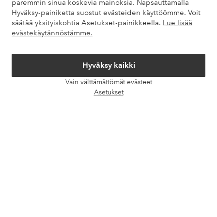
paremmin sinua koskevia mainoksia. Napsauttamalla
Hyväksy-painiketta suostut evästeiden käyttöömme. Voit
säätää yksityiskohtia Asetukset-painikkeella.
Lue lisää
Omat sivut
evästekäytännöstämme.
Tietoa Elloksesta
Hyväksy kaikki
Palvelumme
Vain välttämättömät evästeet
Avaa
Asetukset
chat-
Ehdot
laati
Ystävät
Turvalliset maksut – maksa nyt tai erissä
Haluatko tietää
lisää maksuvaihtoehdoistamme
?
elpy
elpy