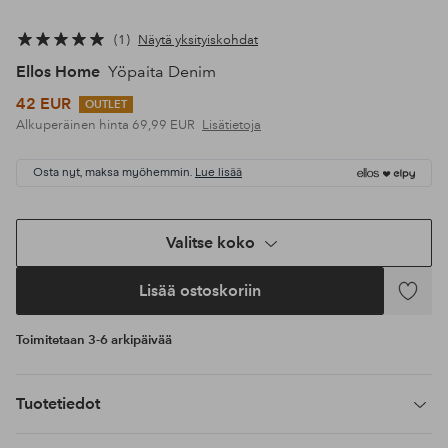
1
Näytä yksityiskohdat
Ellos Home
Yöpaita Denim
42 EUR
OUTLET
Alkuperäinen hinta
69,99 EUR
Lisätietoja
Osta nyt, maksa myöhemmin.
Lue lisää
Valitse koko
Lisää ostoskoriin
Lisää
suosikke
Toimitetaan 3-6 arkipäivää
Tuotetiedot