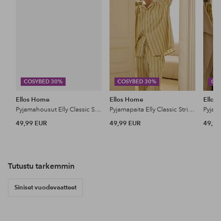
COSYBED 30%
COSYBED 30%
CO
Ellos Home
Ellos Home
Ellos
Pyjamahousut Elly Classic Stripe kierrätettyä puoli pellavaa
Pyjamapaita Elly Classic Stripe kierrätettyä puoli pellavaa
49,99 EUR
49,99 EUR
49,99
Tutustu tarkemmin
Siniset vuodevaatteet