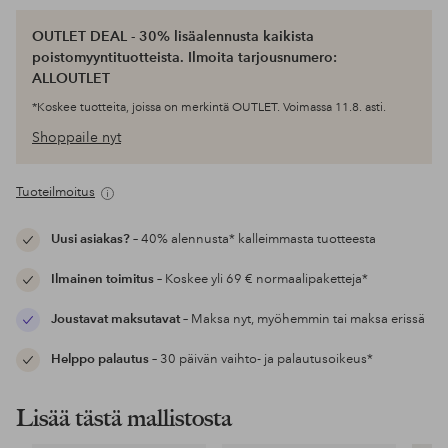
OUTLET DEAL - 30% lisäalennusta kaikista
poistomyyntituotteista. Ilmoita tarjousnumero:
ALLOUTLET
*Koskee tuotteita, joissa on merkintä OUTLET. Voimassa 11.8. asti.
Shoppaile nyt
Tuoteilmoitus
Uusi asiakas?
– 40% alennusta* kalleimmasta tuotteesta
Ilmainen toimitus
– Koskee yli 69 € normaalipaketteja*
Joustavat maksutavat
– Maksa nyt, myöhemmin tai maksa erissä
Helppo palautus
– 30 päivän vaihto- ja palautusoikeus*
Lisää tästä mallistosta