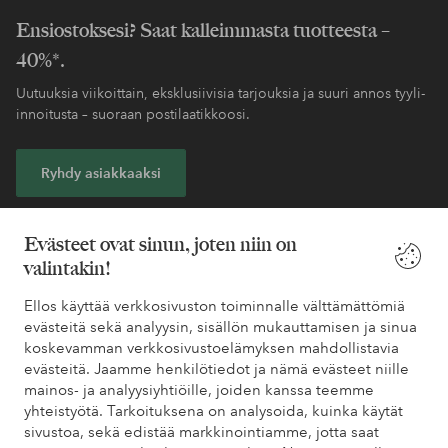
Ensiostoksesi? Saat kalleimmasta tuotteesta –
40%*.
Uutuuksia viikoittain, eksklusiivisia tarjouksia ja suuri annos tyyli-
innoitusta – suoraan postilaatikkoosi.
Ryhdy asiakkaaksi
* Katso tarjouksen ehdot rekisteröitymisen yhteydessä
Evästeet ovat sinun, joten niin on
valintakin!
Tarvitsetko apua?
Ellos käyttää verkkosivuston toiminnalle välttämättömiä
evästeitä sekä analyysin, sisällön mukauttamisen ja sinua
Löydät vastaukset useimmin kysyttyihin kysymyksiin usein
koskevamman verkkosivustoelämyksen mahdollistavia
kysytyistä kysymyksistä. Löydät myös tietoa siitä, miten voit ottaa
evästeitä. Jaamme henkilötiedot ja nämä evästeet niille
meihin yhteyttä.
mainos- ja analyysiyhtiöille, joiden kanssa teemme
yhteistyötä. Tarkoituksena on analysoida, kuinka käytät
Asiakaspalvelu
Tilaukset
Maksutavat
Toim
sivustoa, sekä edistää markkinointiamme, jotta saat