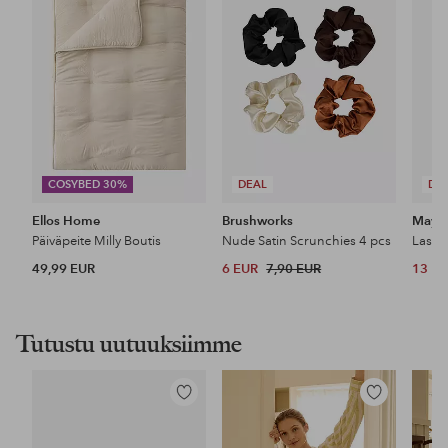
COSYBED 30%
DEAL
DE
Ellos Home
Brushworks
Maybe
Päiväpeite Milly Boutis
Nude Satin Scrunchies 4 pcs
49,99 EUR
6 EUR
7,90 EUR
13 E
Tutustu uutuuksiimme
Lisää
Lisää
suosikkeihin
suosikkeihin