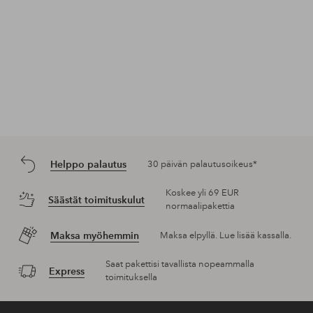
Helppo palautus
30 päivän palautusoikeus*
Koskee yli 69 EUR
Säästät toimituskulut
normaalipakettia
Maksa myöhemmin
Maksa elpyllä. Lue lisää kassalla.
Saat pakettisi tavallista nopeammalla
Express
toimituksella