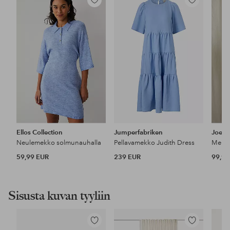
Lisää
Lisää
suosikkeihin
suosikkeihin
Ellos Collection
Jumperfabriken
Joelle
Neulemekko solmunauhalla
Pellavamekko Judith Dress
Mekko
59,99 EUR
239 EUR
99,99
Sisusta kuvan tyyliin
Lisää
Lisää