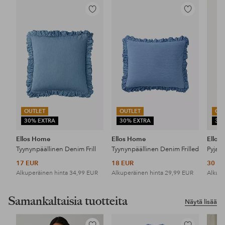
Lisää
Lisää
suosikkeihin
suosikkeihin
OUTLET
OUTLET
OU
30% EXTRA
30% EXTRA
30
Ellos Home
Ellos Home
Ellos
Tyynynpäällinen Denim Frill
Tyynynpäällinen Denim Frilled
Pyjam
17 EUR
18 EUR
30 E
Alkuperäinen hinta
34,99 EUR
Alkuperäinen hinta
29,99 EUR
Alkupe
Samankaltaisia tuotteita
Näytä lisää