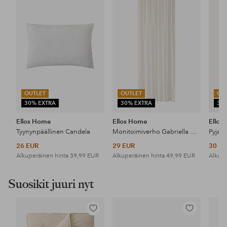
suosikkeihin
suosikkeihin
OUTLET
OUTLET
OU
30% EXTRA
30% EXTRA
30
Ellos Home
Ellos Home
Ellos
Tyynynpäällinen Candela
Monitoimiverho Gabriella Wide Erikoisleveä 1 kpl
Pyjam
26 EUR
29 EUR
30 E
Alkuperäinen hinta
39,99 EUR
Alkuperäinen hinta
49,99 EUR
Alkupe
Suosikit juuri nyt
Lisää
Lisää
suosikkeihin
suosikkeihin