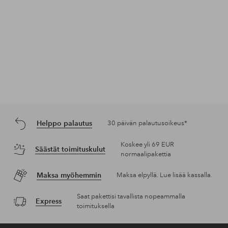
Helppo palautus
30 päivän palautusoikeus*
Koskee yli 69 EUR
Säästät toimituskulut
normaalipakettia
Maksa myöhemmin
Maksa elpyllä. Lue lisää kassalla.
Saat pakettisi tavallista nopeammalla
Express
toimituksella