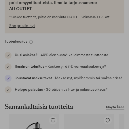
poistomyyntituotteista. Ilmoita tarjousnumero:
ALLOUTLET
*Koskee tuotteita, joissa on merkintä OUTLET. Voimassa 11.8. asti.
Shoppaile nyt
Tuoteilmoitus
Uusi asiakas?
– 40% alennusta* kalleimmasta tuotteesta
Ilmainen toimitus
– Koskee yli 69 € normaalipaketteja*
Joustavat maksutavat
– Maksa nyt, myöhemmin tai maksa erissä
Helppo palautus
– 30 päivän vaihto- ja palautusoikeus*
Samankaltaisia tuotteita
Näytä lisää
Lisää
Lisää
suosikkeihin
suosikkeihin