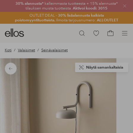
30% alennusta*
kalleimmasta tuotteesta + 15% alennusta*
Sulje
tilauksen muista tuotteista.
Aktivoi koodi: 3015
OUTLET DEAL -
30% lisäalennusta kaikista
poistomyyntituotteista.
Ilmoita tarjousnumero:
ALLOUTLET
Ellos-
Siirry
Hae
logo
merkittyihin
Siirry
–
suosikkituotteisiin
ostoskoriin
Koti
Valaisimet
Seinävalaisimet
siirry
aloitussivulle
Näytä samankaltaisia
Takaisin