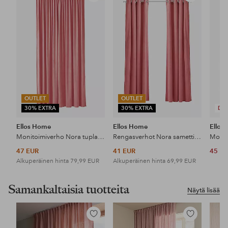
suosikkeihin
suosikkeihin
OUTLET
OUTLET
30% EXTRA
30% EXTRA
DE
Ellos Home
Ellos Home
Ellos
Monitoimiverho Nora tuplaleveä, 1 kpl
Rengasverhot Nora samettia, 2/pakk.
47 EUR
41 EUR
45 E
Alkuperäinen hinta
79,99 EUR
Alkuperäinen hinta
69,99 EUR
Samankaltaisia tuotteita
Näytä lisää
Lisää
Lisää
suosikkeihin
suosikkeihin