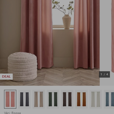
1
/
4
DEAL
Väri: Roosa