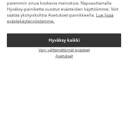
paremmin sinua koskevia mainoksia. Napsauttamalla
Hyväksy-painiketta suostut evästeiden käyttöömme. Voit
Omat sivut
säätää yksityiskohtia Asetukset-painikkeella.
Lue lisää
evästekäytännöstämme.
Tietoa Elloksesta
Hyväksy kaikki
Palvelumme
Vain välttämättömät evästeet
Avaa
Asetukset
chat-
Ehdot
laati
Ystävät
Turvalliset maksut – maksa nyt tai erissä
Haluatko tietää
lisää maksuvaihtoehdoistamme
?
elpy
elpy