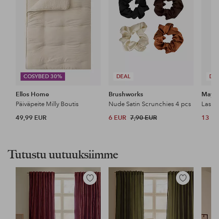
COSYBED 30%
DEAL
DE
Ellos Home
Brushworks
Maybe
Päiväpeite Milly Boutis
Nude Satin Scrunchies 4 pcs
49,99 EUR
6 EUR
7,90 EUR
13 E
Tutustu uutuuksiimme
Lisää
Lisää
suosikkeihin
suosikkeihin