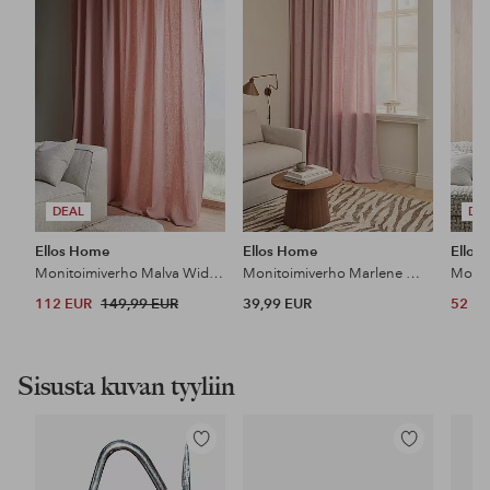
DEAL
DE
Ellos Home
Ellos Home
Ellos
Monitoimiverho Malva Wide, erittäin leveä, 100% pellavaa, 1 kpl
Monitoimiverho Marlene Wide 1 kpl
112 EUR
149,99 EUR
39,99 EUR
52 E
Sisusta kuvan tyyliin
Lisää
Lisää
suosikkeihin
suosikkeihin