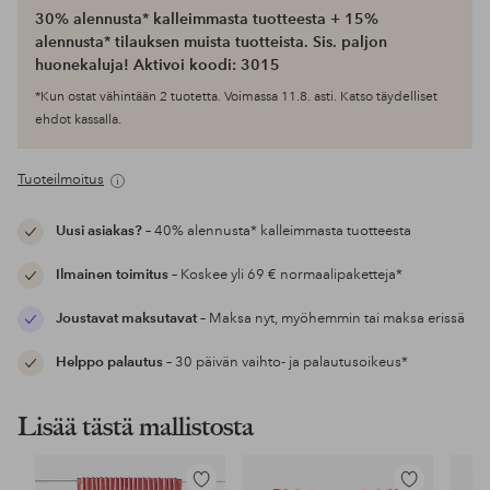
30% alennusta* kalleimmasta tuotteesta + 15%
alennusta* tilauksen muista tuotteista. Sis. paljon
huonekaluja! Aktivoi koodi: 3015
*Kun ostat vähintään 2 tuotetta. Voimassa 11.8. asti. Katso täydelliset
ehdot kassalla.
Tuoteilmoitus
Uusi asiakas?
– 40% alennusta* kalleimmasta tuotteesta
Ilmainen toimitus
– Koskee yli 69 € normaalipaketteja*
Joustavat maksutavat
– Maksa nyt, myöhemmin tai maksa erissä
Helppo palautus
– 30 päivän vaihto- ja palautusoikeus*
Lisää tästä mallistosta
Lisää
Lisää