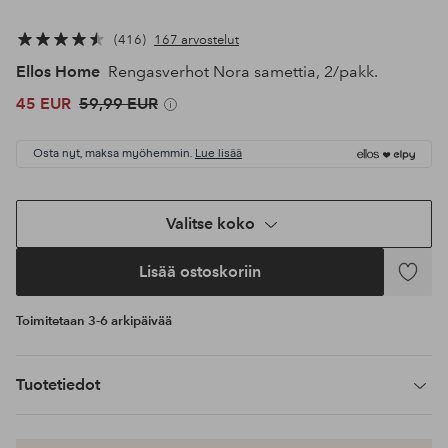
416
167 arvostelut
Ellos Home
Rengasverhot Nora samettia, 2/pakk.
45 EUR
59,99 EUR
Osta nyt, maksa myöhemmin.
Lue lisää
Valitse koko
Lisää ostoskoriin
Lisää
suosikke
Toimitetaan 3-6 arkipäivää
Tuotetiedot