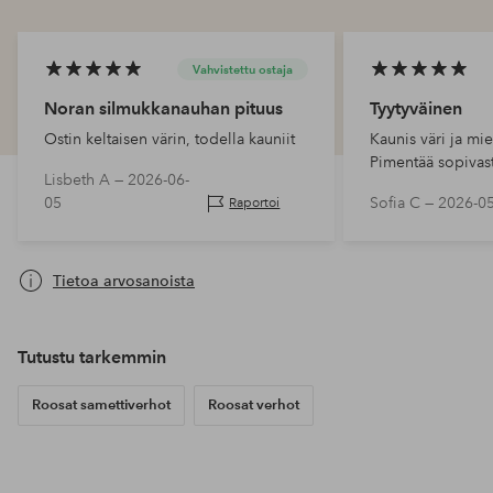
Vahvistettu ostaja
Noran silmukkanauhan pituus
Tyytyväinen
Ostin keltaisen värin, todella kauniit
Kaunis väri ja mie
Pimentää sopivasti
Lisbeth A —
2026-06-
hieman valoa hu
05
Sofia C —
2026-0
Raportoi
Tietoa arvosanoista
Tutustu tarkemmin
Roosat samettiverhot
Roosat verhot