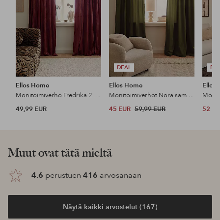
DEAL
DE
Ellos Home
Ellos Home
Ellos
Monitoimiverho Fredrika 2 kpl
Monitoimiverhot Nora samettia, 2/pakk.
49,99 EUR
45 EUR
59,99 EUR
52 E
Muut ovat tätä mieltä
4.6
perustuen
416
arvosanaan
Näytä kaikki arvostelut (167)