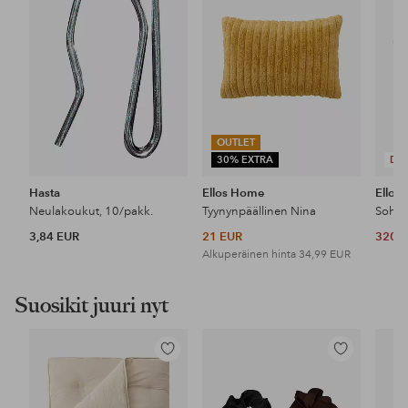
OUTLET
30% EXTRA
DE
Hasta
Ellos Home
Ellos
Neulakoukut, 10/pakk.
Tyynynpäällinen Nina
3,84 EUR
21 EUR
320 
Alkuperäinen hinta
34,99 EUR
Suosikit juuri nyt
Lisää
Lisää
suosikkeihin
suosikkeihin