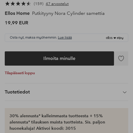
159
47 arvostelut
Ellos Home
Putkityyny Nora Cylinder samettia
19,99 EUR
Osta nyt, maksa myöhemmin.
Lue lisää
Ilmoita minulle
Lisää
suosikke
Tilapäisesti loppu
Tuotetiedot
30% alennusta* kalleimmasta tuotteesta + 15%
alennusta* tilauksen muista tuotteista. Sis. paljon
huonekaluja! Aktivoi koodi: 3015