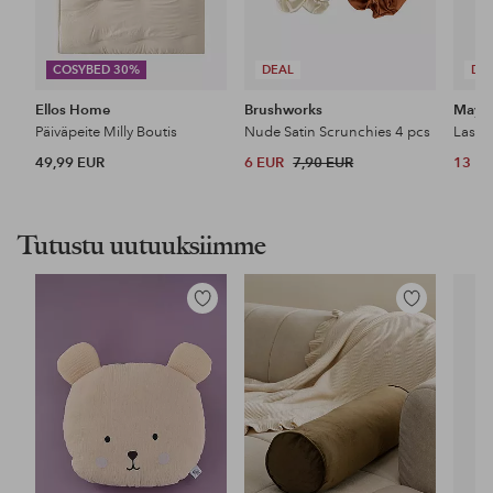
COSYBED 30%
DEAL
DE
Ellos Home
Brushworks
Maybe
Päiväpeite Milly Boutis
Nude Satin Scrunchies 4 pcs
49,99 EUR
6 EUR
7,90 EUR
13 E
Tutustu uutuuksiimme
Lisää
Lisää
suosikkeihin
suosikkeihin