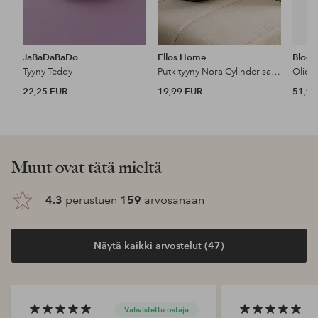
JaBaDaBaDo
Ellos Home
Bloom
Tyyny Teddy
Putkityyny Nora Cylinder samettia
Olica-
22,25 EUR
19,99 EUR
51,90
Muut ovat tätä mieltä
4.3
perustuen
159
arvosanaan
Näytä kaikki arvostelut (47)
Vahvistettu ostaja