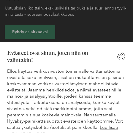
Uutuuksia viikoittain, eksklusiivisia tarjouksia ja suuri annos tyyli-
innoitusta – suoraan postilaatikkoosi.
Ryhdy asiakkaaksi
* Katso tarjouksen ehdot rekisteröitymisen yhteydessä
Evästeet ovat sinun, joten niin on
valintakin!
Tarvitsetko apua?
Ellos käyttää verkkosivuston toiminnalle välttämättömiä
evästeitä sekä analyysin, sisällön mukauttamisen ja sinua
Löydät vastaukset useimmin kysyttyihin kysymyksiin usein
koskevamman verkkosivustoelämyksen mahdollistavia
kysytyistä kysymyksistä. Löydät myös tietoa siitä, miten voit ottaa
evästeitä. Jaamme henkilötiedot ja nämä evästeet niille
meihin yhteyttä.
mainos- ja analyysiyhtiöille, joiden kanssa teemme
yhteistyötä. Tarkoituksena on analysoida, kuinka käytät
Asiakaspalvelu
Tilaukset
Maksutavat
Toim
sivustoa, sekä edistää markkinointiamme, jotta saat
paremmin sinua koskevia mainoksia. Napsauttamalla
Hyväksy-painiketta suostut evästeiden käyttöömme. Voit
säätää yksityiskohtia Asetukset-painikkeella.
Lue lisää
Omat sivut