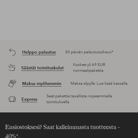
Helppo palautus
30 päivän palautusoikeus*
Koskee yli 69 EUR
Säästät toimituskulut
normaalipakettia
Maksa myöhemmin
Maksa elpyllä. Lue lisää kassalla.
Saat pakettisi tavallista nopeammalla
Express
toimituksella
Ensiostoksesi? Saat kalleimmasta tuotteesta –
40%*.