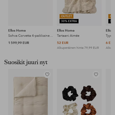
OUTLET
OU
30% EXTRA
30
Ellos Home
Ellos Home
Ellos
Sohva Corvetta 4-paikkainen lepotuolilla
Tartaani Aimée
Tyyny
1 599,99 EUR
52 EUR
6 EU
Alkuperäinen hinta
79,99 EUR
Alkupe
Suosikit juuri nyt
Lisää
Lisää
suosikkeihin
suosikkeihin