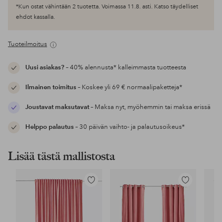
*Kun ostat vähintään 2 tuotetta. Voimassa 11.8. asti. Katso täydelliset
ehdot kassalla.
Tuoteilmoitus
Uusi asiakas?
– 40% alennusta* kalleimmasta tuotteesta
Ilmainen toimitus
– Koskee yli 69 € normaalipaketteja*
Joustavat maksutavat
– Maksa nyt, myöhemmin tai maksa erissä
Helppo palautus
– 30 päivän vaihto- ja palautusoikeus*
Lisää tästä mallistosta
Lisää
Lisää
suosikkeihin
suosikkeihin