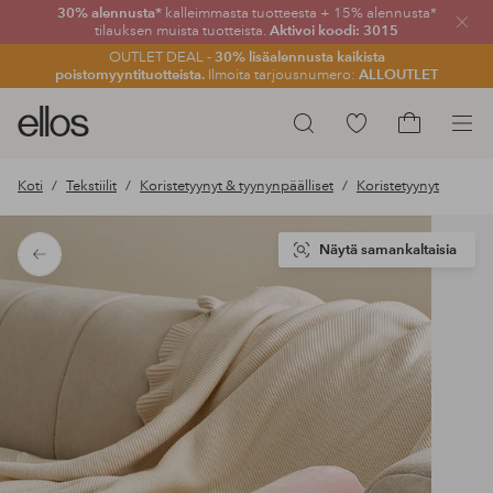
30% alennusta*
kalleimmasta tuotteesta + 15% alennusta*
Sulje
tilauksen muista tuotteista.
Aktivoi koodi: 3015
OUTLET DEAL -
30% lisäalennusta kaikista
poistomyyntituotteista.
Ilmoita tarjousnumero:
ALLOUTLET
Ellos-
Siirry
Hae
logo
merkittyihin
Siirry
–
suosikkituotteisiin
ostoskoriin
Koti
Tekstiilit
Koristetyynyt & tyynynpäälliset
Koristetyynyt
siirry
aloitussivulle
Näytä samankaltaisia
Takaisin