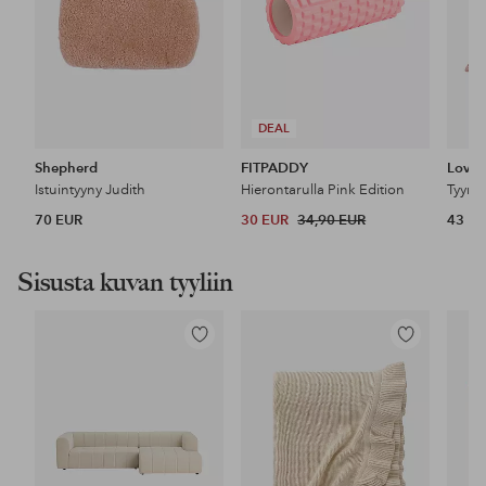
DEAL
Shepherd
FITPADDY
Lovel
Istuintyyny Judith
Hierontarulla Pink Edition
70 EUR
30 EUR
34,90 EUR
43 E
Sisusta kuvan tyyliin
Lisää
Lisää
suosikkeihin
suosikkeihin