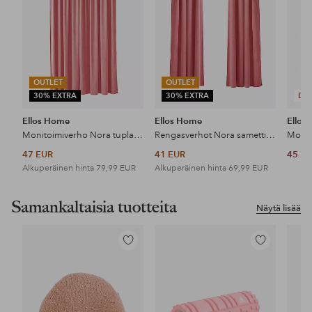
OUTLET
OUTLET
30% EXTRA
30% EXTRA
DE
Ellos Home
Ellos Home
Ellos
Monitoimiverho Nora tuplaleveä, 1 kpl
Rengasverhot Nora samettia, 2/pakk.
47 EUR
41 EUR
45 E
Alkuperäinen hinta
79,99 EUR
Alkuperäinen hinta
69,99 EUR
Samankaltaisia tuotteita
Näytä lisää
Lisää
Lisää
suosikkeihin
suosikkeihin