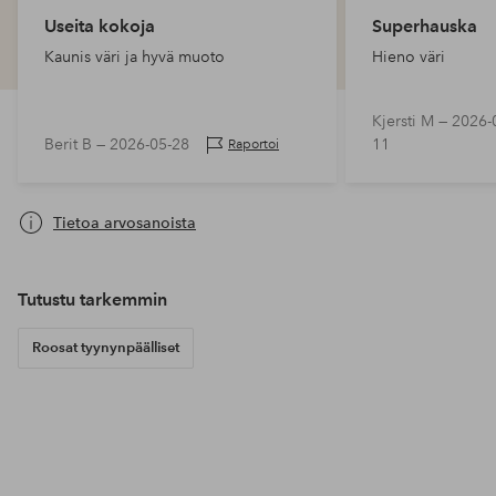
Useita kokoja
Superhauska
Kaunis väri ja hyvä muoto
Hieno väri
Kjersti M —
2026-
Berit B —
2026-05-28
11
Raportoi
Tietoa arvosanoista
Tutustu tarkemmin
Roosat tyynynpäälliset