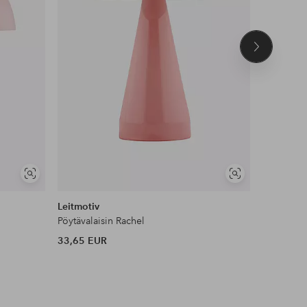
Seuraava
tuote
Näytä
Näytä
samankaltaisia
samankaltaisia
Leitmotiv
Globen Li
Pöytävalaisin Rachel
Kannettav
33,65 EUR
164 EUR
Tuo