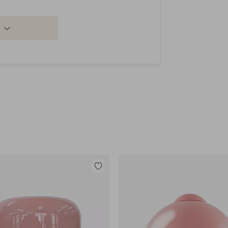
Lisää
suosikkeihin