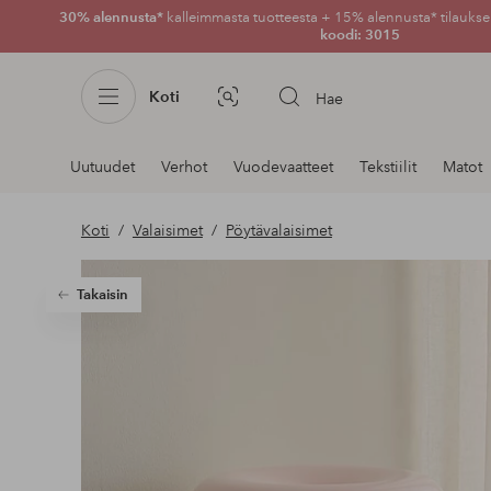
30% alennusta*
kalleimmasta tuotteesta + 15% alennusta* tilauksen
koodi: 3015
Koti
Hae
Kuvahaku
Navigointi
Uutuudet
Verhot
Vuodevaatteet
Tekstiilit
Matot
osastoilla
Koti
Valaisimet
Pöytävalaisimet
Takaisin