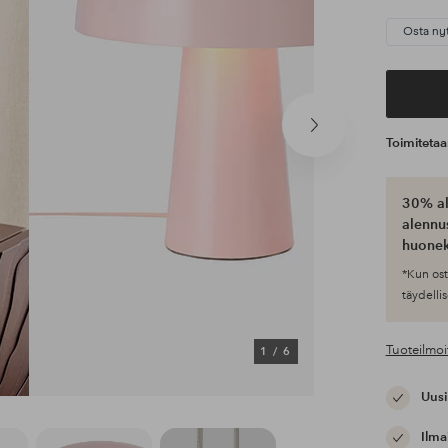
Osta ny
Seuraava
Toimiteta
tuote
30% al
alennus
huonek
*Kun ost
täydellis
Tuoteilmoi
1
/
6
Uusi
Ilma