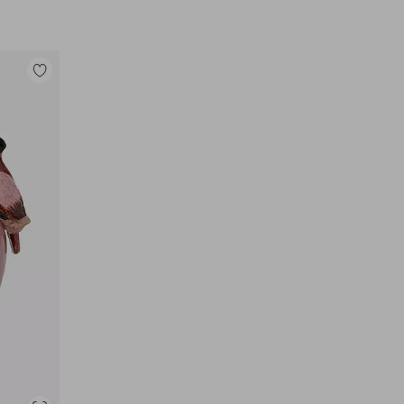
Lisää
suosikkeihin