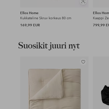
Näytä
samankaltaisia
Ellos Home
Ellos Ho
Kukkateline Skruv korkeus 80 cm
Kaappi Ze
169,99 EUR
799,99 E
Suosikit juuri nyt
Lisää
suosikkeihin