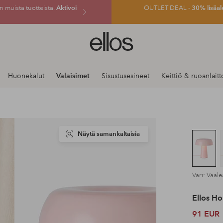
 muista tuotteista.
Aktivoi
OUTLET DEAL -
30% lisäal
Ellos-
logo
–
siirry
Huonekalut
Valaisimet
Sisustusesineet
Keittiö & ruoanlaitt
aloitussivulle
Näytä samankaltaisia
Väri: Vaa
Ellos H
91 EUR