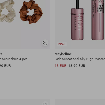
Näytä
DEAL
samankaltaisia
ks
Maybelline
n Scrunchies 4 pcs
Lash Sensational Sky High Mascar
90 EUR
13 EUR
18,90 EUR