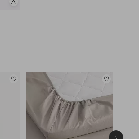
Näytä
samankaltaisia
Lisää
Lisää
suosikkeihin
suosikkeihin