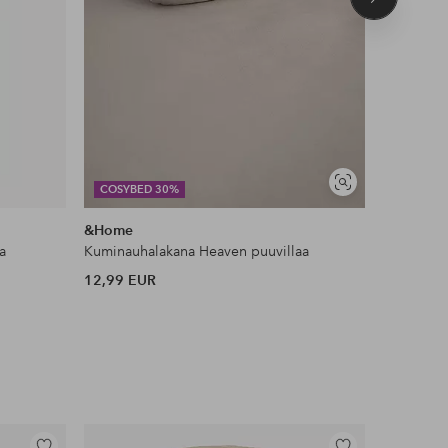
Seuraava
tuote
Näytä
COSYBED 30%
DEAL
samankaltaisia
&Home
Ellos Ho
a
Kuminauhalakana Heaven puuvillaa
Liukueste
12,99 EUR
11 EUR