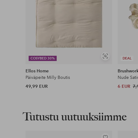
Näytä
COSYBED 30%
DEAL
samankaltaisia
Ellos Home
Brushwor
Päiväpeite Milly Boutis
Nude Sati
49,99 EUR
6 EUR
7,
Tutustu uutuuksiimme