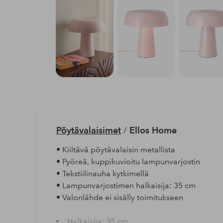
Pöytävalaisimet
/
Ellos Home
• Kiiltävä pöytävalaisin metallista
• Pyöreä, kuppikuvioitu lampunvarjostin
• Tekstiilinauha kytkimellä
• Lampunvarjostimen halkaisija: 35 cm
• Valonlähde ei sisälly toimitukseen
Halkaisija: 35 cm