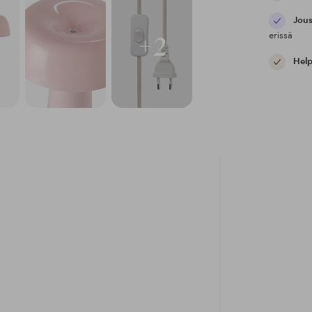
Jous
erissä
+2
Help