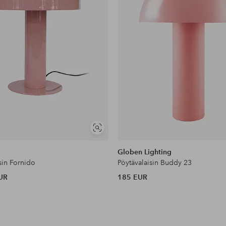
Näytä
samankaltaisia
Globen Lighting
sin Fornido
Pöytävalaisin Buddy 23
UR
185 EUR