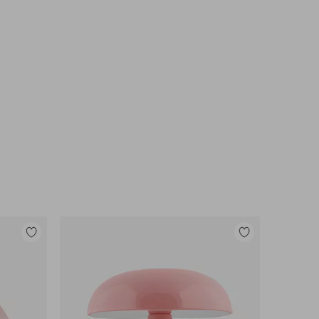
Lisää
Lisää
suosikkeihin
suosikkeihin