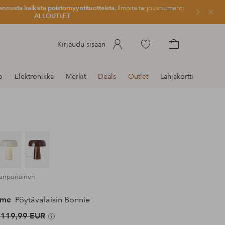
ennusta kaikista poistomyyntituotteista.
Ilmoita tarjousnumero:
Sulje
ALLOUTLET
Siirry
Kirjaudu sisään
merkittyihin
Siirry
suosikkituotteisiin
ostoskoriin
o
Elektronikka
Merkit
Deals
Outlet
Lahjakortti
leanpunainen
ome
Pöytävalaisin Bonnie
119,99 EUR