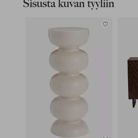
Sisusta kuvan tyyliin
Lisää
suosikkeihin