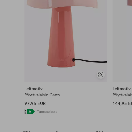
Lasku & Tili
Edullisimmat maksutapamme
Lue lisää
Näytä
samankaltaisia
Leitmotiv
Leitmotiv
Pöytävalaisin Grato
Pöytävalai
97,95 EUR
144,95 E
Tuoteseloste