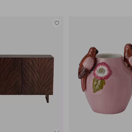
Lisää
suosikkeihin