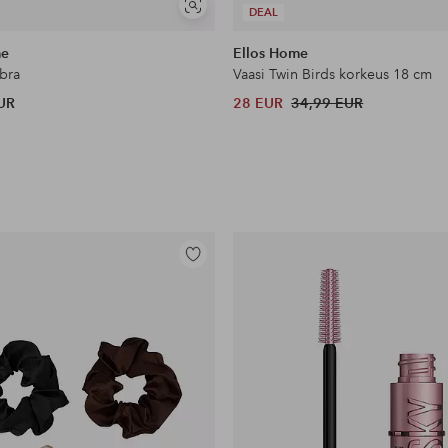
Näytä
DEAL
samankaltaisia
me
Ellos Home
bra
Vaasi Twin Birds korkeus 18 cm
UR
28 EUR
34,99 EUR
Lisää
suosikkeihin