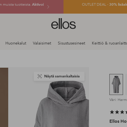
 muista tuotteista.
Aktivoi
OUTLET DEAL -
30% lisäal
Ellos-
logo
–
siirry
Huonekalut
Valaisimet
Sisustusesineet
Keittiö & ruoanlaitt
aloitussivulle
Näytä samankaltaisia
Väri: Har
Ellos H