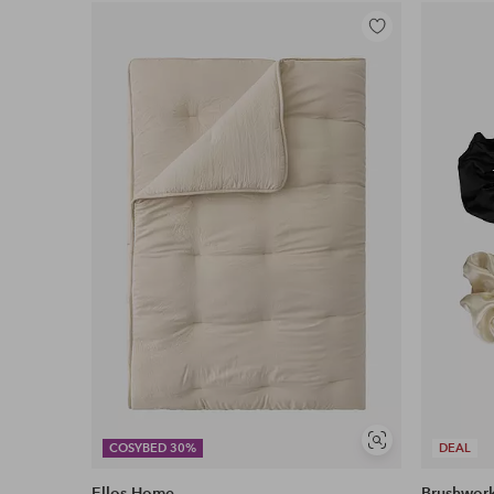
Lisää
suosikkeihin
Näytä
COSYBED 30%
DEAL
samankaltaisia
Ellos Home
Brushwor