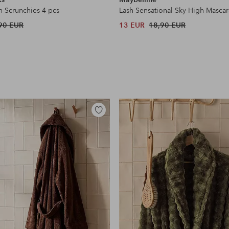
n Scrunchies 4 pcs
Lash Sensational Sky High Mascar
90 EUR
13 EUR
18,90 EUR
Lisää
suosikkeihin