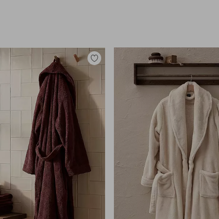
Lisää
suosikkeihin