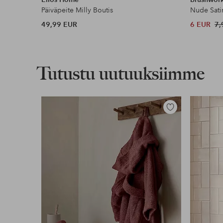
Päiväpeite Milly Boutis
Nude Sati
49,99 EUR
6 EUR
7,
Tutustu uutuuksiimme
Lisää
suosikkeihin