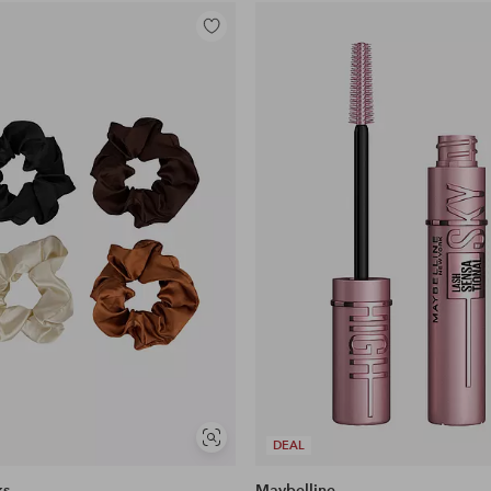
Lisää
suosikkeihin
Näytä
DEAL
samankaltaisia
ks
Maybelline