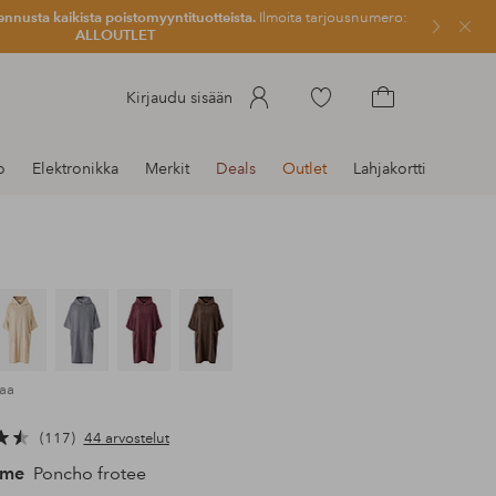
ennusta kaikista poistomyyntituotteista.
Ilmoita tarjousnumero:
Sulje
ALLOUTLET
Siirry
Kirjaudu sisään
merkittyihin
Siirry
suosikkituotteisiin
ostoskoriin
o
Elektronikka
Merkit
Deals
Outlet
Lahjakortti
maa
117
44 arvostelut
ome
Poncho frotee