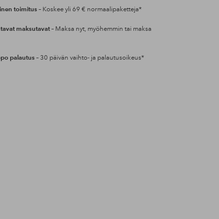
inen toimitus
– Koskee yli 69 € normaalipaketteja*
tavat maksutavat
– Maksa nyt, myöhemmin tai maksa
po palautus
– 30 päivän vaihto- ja palautusoikeus*