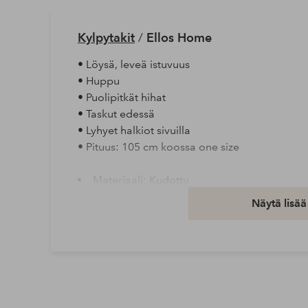
Kylpytakit
/
Ellos Home
• Löysä, leveä istuvuus
• Huppu
• Puolipitkät hihat
• Taskut edessä
• Lyhyet halkiot sivuilla
• Pituus: 105 cm koossa one size
Materiaali: Kudottu
Materiaali: 100% Puuvillaa
Näytä lisää
Tuotenumero: 1739279-18-0
Lataa korkearesoluutioinen kuva
Ilmainen toimitus