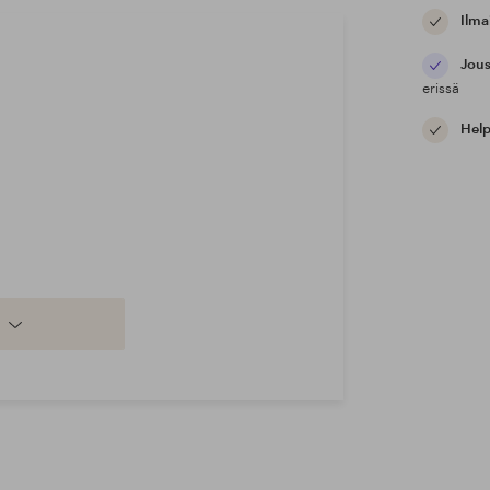
Ilma
Jous
erissä
Help