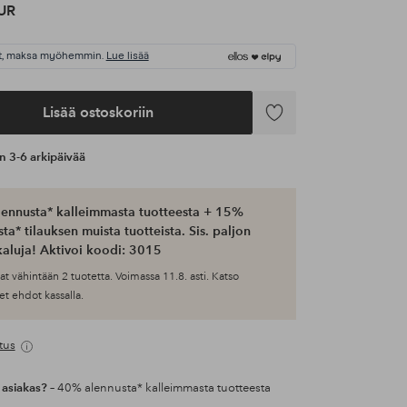
UR
t, maksa myöhemmin.
Lue lisää
Lisää ostoskoriin
Lisää
suosikkeihin
an 3-6 arkipäivää
ennusta* kalleimmasta tuotteesta + 15%
ta* tilauksen muista tuotteista. Sis. paljon
aluja! Aktivoi koodi: 3015
at vähintään 2 tuotetta. Voimassa 11.8. asti. Katso
et ehdot kassalla.
tus
 asiakas?
– 40% alennusta* kalleimmasta tuotteesta