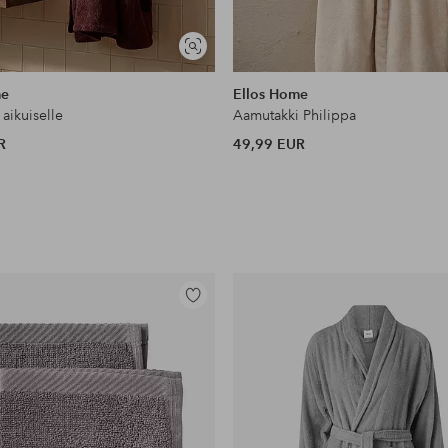
Näytä
samankaltaisia
me
Ellos Home
 aikuiselle
Aamutakki Philippa
R
49,99 EUR
Lisää
suosikkeihin