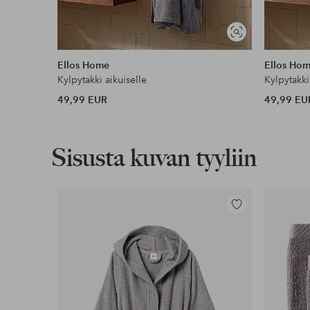
Näytä
samankaltaisia
Ellos Home
Ellos Ho
Kylpytakki aikuiselle
Kylpytakki
49,99 EUR
49,99 EU
Sisusta kuvan tyyliin
Lisää
suosikkeihin