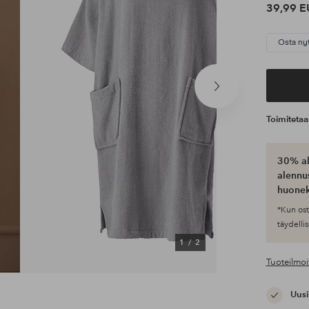
39,99 E
Osta ny
Seuraava
tuote
Toimiteta
30% al
alennus
huonek
*Kun ost
täydellis
1
/
2
Tuoteilmoi
Uusi