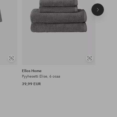
Seuraava
tuote
Näytä
Näytä
samankaltaisia
samankaltaisia
Ellos Home
Ellos Ho
Pyyhesetti Elise, 6 osaa
Kylpyhuon
39,99 EUR
19,99 EU