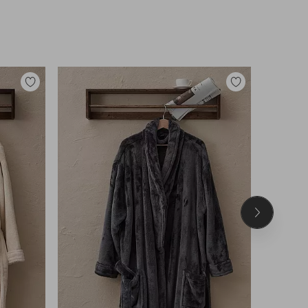
Lisää
Lisää
suosikkeihin
suosikkeihin
Seuraava
tuote