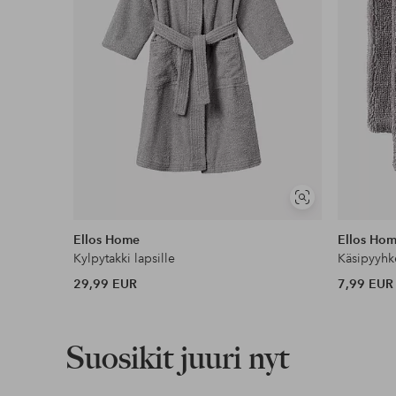
Näytä
samankaltaisia
Ellos Home
Ellos Ho
Kylpytakki lapsille
Käsipyyhke
29,99 EUR
7,99 EUR
Suosikit juuri nyt