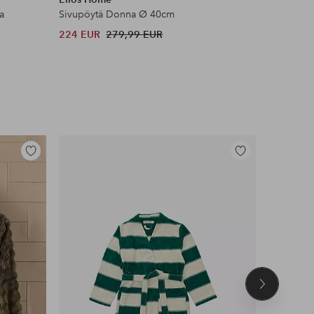
a
Sivupöytä Donna Ø 40cm
Sivupöytä
224 EUR
279,99 EUR
280 EUR
Lisää
Lisää
suosikkeihin
suosikkeihin
Seuraava
tuote