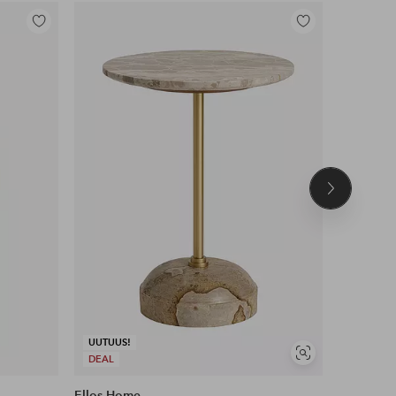
Lisää
Lisää
suosikkeihin
suosikkeihin
Seuraava
tuote
UUTUUS!
UUTUUS!
Näytä
DEAL
DEAL
samankaltaisia
Ellos Home
Ellos Ho