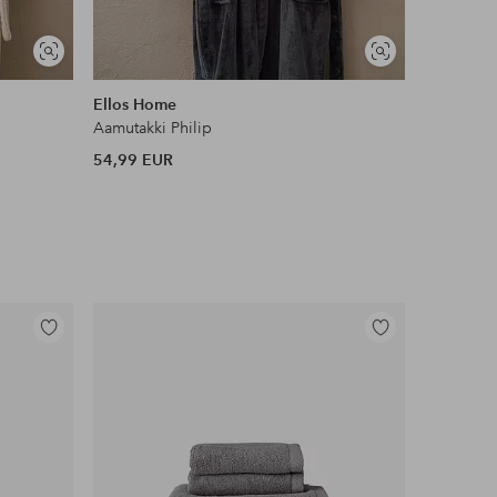
Näytä
Näytä
samankaltaisia
samankaltaisia
Ellos Home
Ellos Ho
Aamutakki Philip
Kylpytakki
54,99 EUR
49,99 EU
Lisää
Lisää
suosikkeihin
suosikkeihin