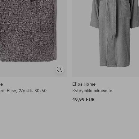
Näytä
samankaltaisia
me
Ellos Home
et Elise, 2/pakk. 30x50
Kylpytakki aikuiselle
49,99 EUR