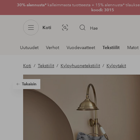
30% alennusta*
kalleimmasta tuotteesta + 15% alennusta* tilauksen
koodi: 3015
Koti
Hae
Kuvahaku
Navigointi
Uutuudet
Verhot
Vuodevaatteet
Tekstiilit
Matot
osastoilla
Koti
Tekstiilit
Kylpyhuonetekstiilit
Kylpytakit
Takaisin