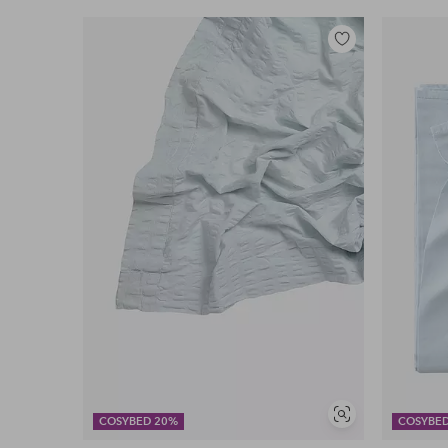
Lisää
suosikkeihin
Näytä
COSYBED 20%
COSYBE
samankaltaisia