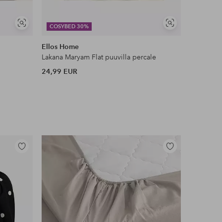
Näytä
Näytä
COSYBED 30%
samankaltaisia
samankaltaisia
Ellos Home
Tempur
Lakana Maryam Flat puuvilla percale
Silky Bam
24,99 EUR
74,99 EU
Lisää
Lisää
suosikkeihin
suosikkeihin