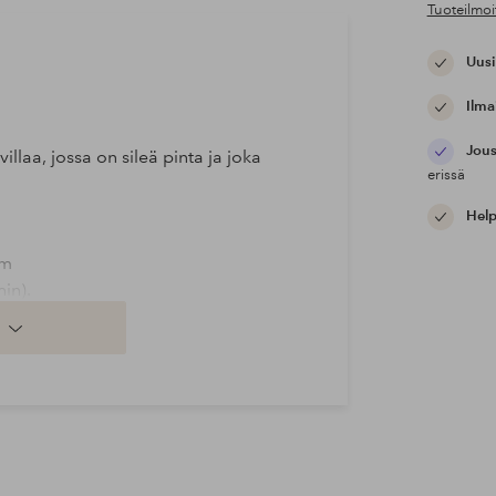
Tuoteilmoi
Uusi
Ilma
Jous
villaa, jossa on sileä pinta ja joka
erissä
Help
cm
in).
in).
 ilman kemiallisia torjunta-aineita,
 Tämä tarkoittaa terveellisempää
a maaperän laatua.
EX® -standardin mukaisesti.
sällä terveydelle ja ympäristölle