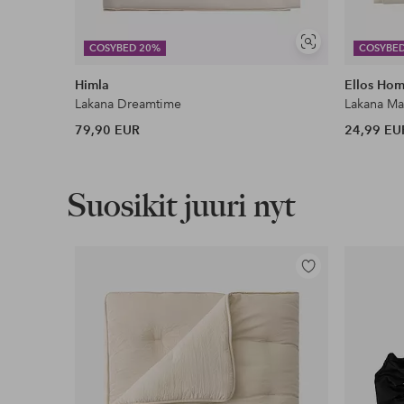
Lasku & Tili
Edullisimmat maksutapamme
Näytä
COSYBED 20%
COSYBE
samankaltaisia
Himla
Ellos Ho
Lue lisää
Lakana Dreamtime
Lakana Ma
79,90 EUR
24,99 EU
Suosikit juuri nyt
Lisää
suosikkeihin