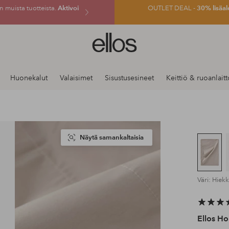
 muista tuotteista.
Aktivoi
OUTLET DEAL -
30% lisäal
Ellos-
logo
–
siirry
Huonekalut
Valaisimet
Sisustusesineet
Keittiö & ruoanlaitt
aloitussivulle
Näytä samankaltaisia
Väri: Hiek
Ellos H