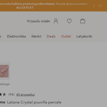
ennusta kaikista poistomyyntituotteista.
Ilmoita tarjousnumero:
Sulje
ALLOUTLET
Siirry
Kirjaudu sisään
merkittyihin
Siirry
suosikkituotteisiin
ostoskoriin
o
Elektronikka
Merkit
Deals
Outlet
Lahjakortti
kabeige
94
40 arvostelut
ome
Lakana Crystal puuvilla percale