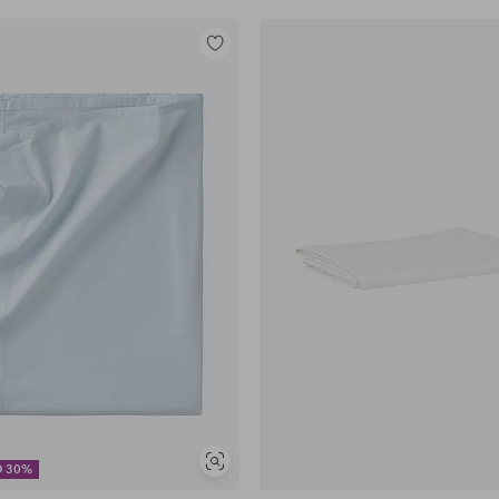
Lisää
suosikkeihin
Näytä
D 30%
samankaltaisia