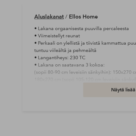
Aluslakanat
/
Ellos Home
• Lakana orgaanisesta puuvilla percaleesta
• Viimeistellyt reunat
• Perkaali on ylellistä ja tiivistä kammattua puu
tuntuu viileältä ja pehmeältä
• Langantiheys: 230 TC
• Lakana on saatavana 3 kokoa:
(sopii 80-90 cm leveisiin sänkyihin): 150x270 
180x270 cm (sopii 105-120 cm leveisiin sänkyih
270x270 cm (sopii 140-180 cm leveisiin sänkyih
Näytä lisää
Tuote sisältää luomumateriaalia, joka tuotetaan
lannoitteita ja muuntogeenisiä eliöitä (GMO).
työympäristöä maanviljelijöille sekä parempa
Tuote on sertifioitu STANDARD 100 by OEKO-T
Sertifiointi takaa, että tuote on testattu eikä si