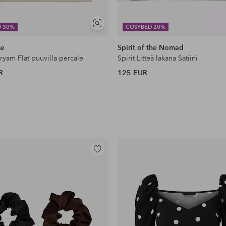
Näytä
D 30%
COSYBED 20%
samankaltaisia
me
Spirit of the Nomad
ryam Flat puuvilla percale
Spirit Litteä lakana Satiini
R
125 EUR
Lisää
suosikkeihin