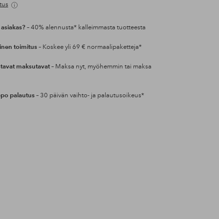
tus
 asiakas?
– 40% alennusta* kalleimmasta tuotteesta
inen toimitus
– Koskee yli 69 € normaalipaketteja*
tavat maksutavat
– Maksa nyt, myöhemmin tai maksa
po palautus
– 30 päivän vaihto- ja palautusoikeus*