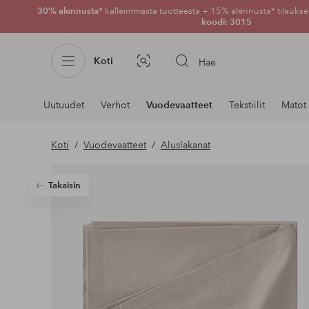
30% alennusta*
kalleimmasta tuotteesta + 15% alennusta* tilauksen
koodi: 3015
Koti
Hae
Kuvahaku
Navigointi
Uutuudet
Verhot
Vuodevaatteet
Tekstiilit
Matot
osastoilla
Koti
Vuodevaatteet
Aluslakanat
Takaisin