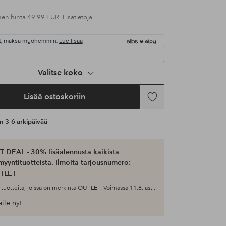
nen hinta
49,99 EUR
Lisätietoja
t, maksa myöhemmin.
Lue lisää
Valitse koko
Lisää ostoskoriin
Lisää
suosikkeihin
an 3-6 arkipäivää
 DEAL - 30% lisäalennusta kaikista
myyntituotteista. Ilmoita tarjousnumero:
TLET
tuotteita, joissa on merkintä OUTLET. Voimassa 11.8. asti.
ile nyt