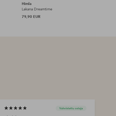
Himla
Himla
Lakana Dreamtime
Lakana So
79,90 EUR
129 EUR
Vahvistettu ostaja