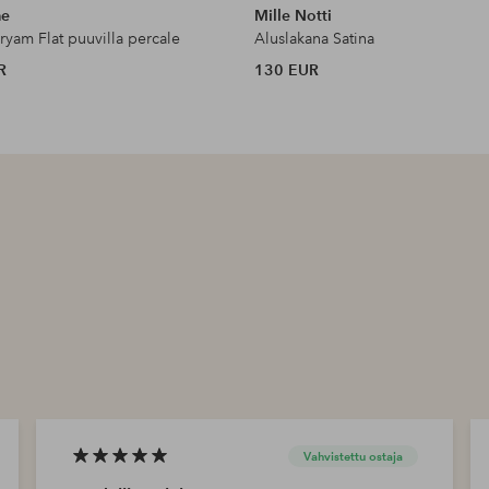
me
Mille Notti
ryam Flat puuvilla percale
Aluslakana Satina
R
130 EUR
Vahvistettu ostaja