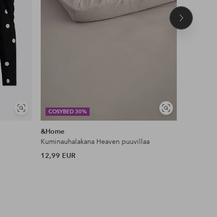
Seuraava
tuote
Näytä
Näytä
COSYBED 30%
DEAL
samankaltaisia
samankaltaisia
&Home
Maybelli
Kuminauhalakana Heaven puuvillaa
Lash Sens
12,99 EUR
13 EUR