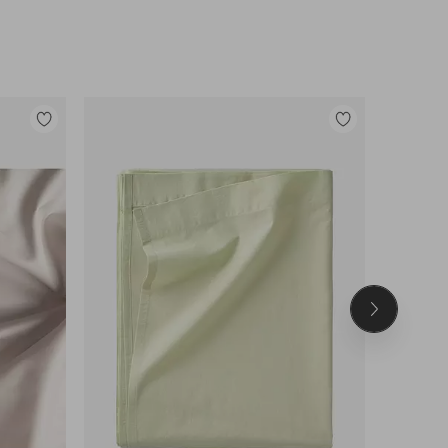
Lisää
Lisää
suosikkeihin
suosikkeihin
Seuraava
tuote