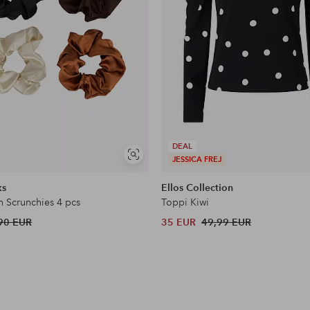
DEAL
Näytä
JESSICA FREJ
samankaltaisia
ks
Ellos Collection
n Scrunchies 4 pcs
Toppi Kiwi
90 EUR
35 EUR
49,99 EUR