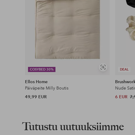
Näytä
COSYBED 30%
DEAL
samankaltaisia
Ellos Home
Brushwor
Päiväpeite Milly Boutis
Nude Sati
49,99 EUR
6 EUR
7,
Tutustu uutuuksiimme