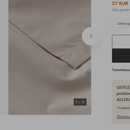
27 EUR
Alkuperäi
Osta ny
Seuraava
tuote
Toimiteta
OUTLET
poisto
ALLOU
1
/
2
*Koskee 
Shoppa