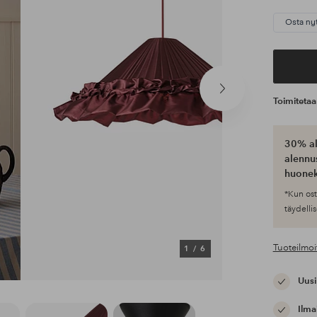
Osta ny
Seuraava
Toimiteta
tuote
30% al
alennus
huonek
*Kun ost
täydellis
Tuoteilmoi
1
/
6
Uusi
Ilma