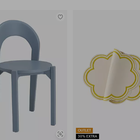
Lisää
suosikkeihin
OUTLET
Näytä
30% EXTRA