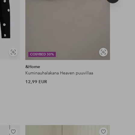
tuote
Näytä
Näytä
COSYBED 30%
DEAL
samankaltaisia
samankaltaisia
&Home
KM Hom
Kuminauhalakana Heaven puuvillaa
Ryijymatt
12,99 EUR
53 EUR
Lisää
Lisää