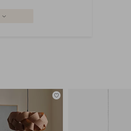
Lisää
suosikkeihin