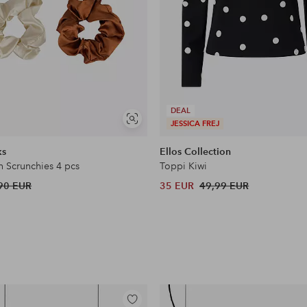
DEAL
Näytä
JESSICA FREJ
samankaltaisia
ks
Ellos Collection
n Scrunchies 4 pcs
Toppi Kiwi
90 EUR
35 EUR
49,99 EUR
Lisää