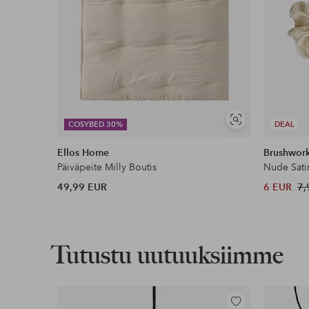
Näytä
COSYBED 30%
DEAL
samankaltaisia
Ellos Home
Brushwor
Päiväpeite Milly Boutis
Nude Sati
49,99 EUR
6 EUR
7,
Tutustu uutuuksiimme
Lisää