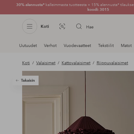
30% alennusta*
kalleimmasta tuotteesta + 15% alennusta* tilauksen
koodi: 3015
Koti
Hae
Kuvahaku
Navigointi
Uutuudet
Verhot
Vuodevaatteet
Tekstiilit
Matot
osastoilla
Koti
Valaisimet
Kattovalaisimet
Riippuvalaisimet
Takaisin