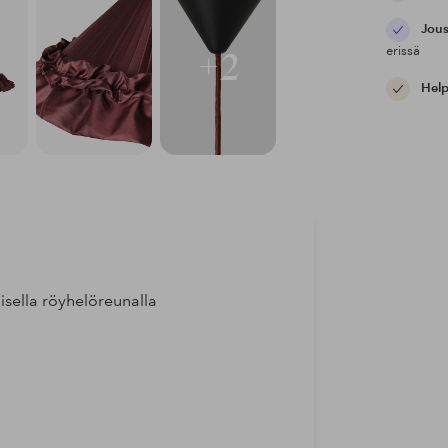
Jous
erissä
+2
Help
lisella röyhelöreunalla