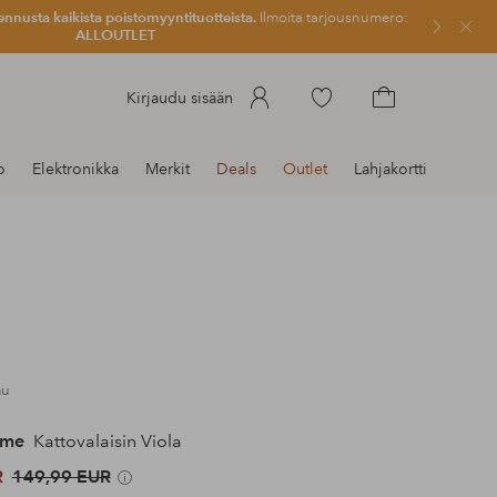
ennusta kaikista poistomyyntituotteista.
Ilmoita tarjousnumero:
Sulje
ALLOUTLET
Siirry
Kirjaudu sisään
merkittyihin
Siirry
suosikkituotteisiin
ostoskoriin
o
Elektronikka
Merkit
Deals
Outlet
Lahjakortti
mu
ome
Kattovalaisin Viola
R
149,99 EUR