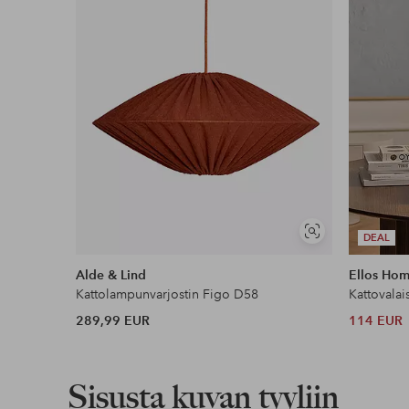
Koskee yli 69 € normaalipaketteja
Lue lisää
Lasku & Tili
Edullisimmat maksutapamme
Lue lisää
Näytä
DEAL
samankaltaisia
Alde & Lind
Ellos Ho
Kattolampunvarjostin Figo D58
Kattovalai
289,99 EUR
114 EUR
Sisusta kuvan tyyliin