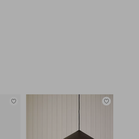
Lisää
Lisää
suosikkeihin
suosikkeihin