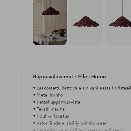
Riippuvalaisimet
/
Ellos Home
• Laskostettu kattovalaisin kankaasta koristeel
• Metallirunko
• Kattokuppi muovista
• Tekstiilinauha
• Koukkuripustus
• Valonlähde ei sisälly toimitukseen
• Kattopistoke ei sisälly (ostetaan erikseen)