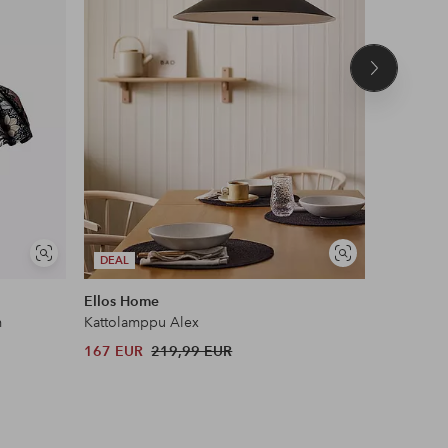
Seuraava
tuote
Näytä
Näytä
DEAL
DEAL
samankaltaisia
samankaltaisia
Ellos Home
Ellos Ho
m
Kattolamppu Alex
Kattovalai
167 EUR
219,99 EUR
114 EUR