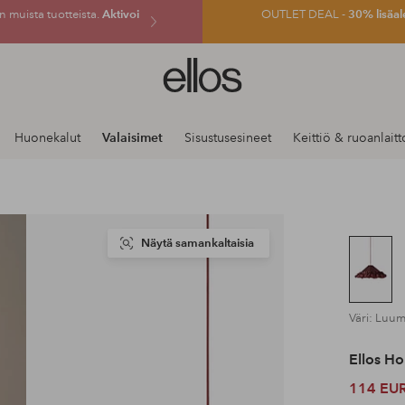
 muista tuotteista.
Aktivoi
OUTLET DEAL -
30% lisäal
Ellos-
logo
–
siirry
Huonekalut
Valaisimet
Sisustusesineet
Keittiö & ruoanlaitt
aloitussivulle
Näytä samankaltaisia
Väri: Luu
Ellos H
114 EU