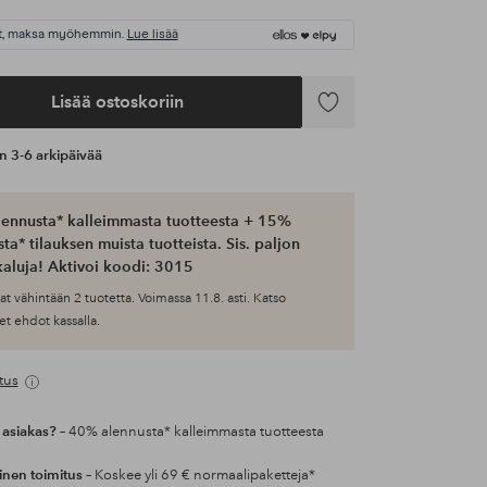
t, maksa myöhemmin.
Lue lisää
Lisää ostoskoriin
Lisää
suosikkeihin
an 3-6 arkipäivää
ennusta* kalleimmasta tuotteesta + 15%
ta* tilauksen muista tuotteista. Sis. paljon
aluja! Aktivoi koodi: 3015
at vähintään 2 tuotetta. Voimassa 11.8. asti. Katso
et ehdot kassalla.
tus
 asiakas?
– 40% alennusta* kalleimmasta tuotteesta
inen toimitus
– Koskee yli 69 € normaalipaketteja*