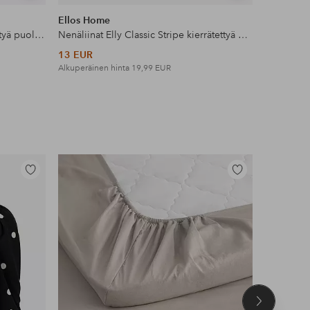
samankaltaisia
samankaltaisia
Ellos Home
Ellos Ho
Pöytätabletti Elly Scallop kierrätettyä puoli pellavaa 2 kpl
Nenäliinat Elly Classic Stripe kierrätettyä puoli pellavaa 2 kpl
13 EUR
52 EUR
Alkuperäinen hinta
19,99 EUR
Alkuperäin
Lisää
Lisää
suosikkeihin
suosikkeihin
Seuraava