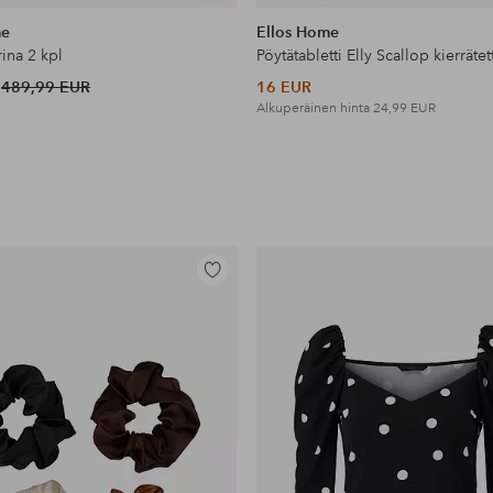
samankaltaisia
me
Ellos Home
rina 2 kpl
489,99 EUR
16 EUR
Alkuperäinen hinta
24,99 EUR
Lisää
suosikkeihin