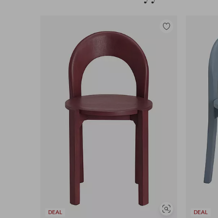
Lisää
suosikkeihin
Näytä
DEAL
DEAL