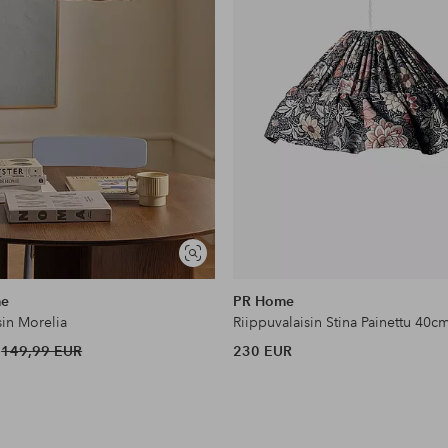
Näytä
samankaltaisia
me
PR Home
sin Morelia
Riippuvalaisin Stina Painettu 40c
149,99 EUR
230 EUR