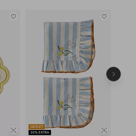
Lisää
Lisää
suosikkeihin
suosikkeihin
Seuraava
tuote
OUTLET
OUTLET
Näytä
Näytä
30% EXTRA
30% EXT