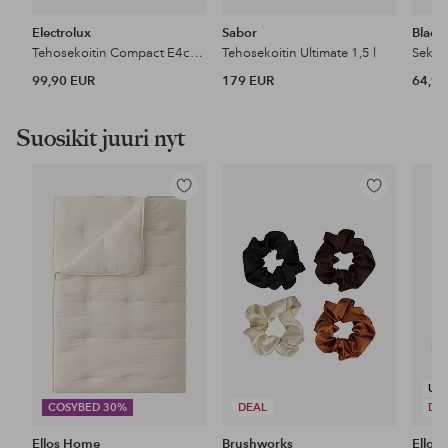
Electrolux
Sabor
Black
Tehosekoitin Compact E4cb1-6st Create4 350 W
Tehosekoitin Ultimate 1,5 l
99,90 EUR
179 EUR
64,99
Suosikit juuri nyt
Lisää
Lisää
suosikkeihin
suosikkeihin
UU
COSYBED 30%
DEAL
DE
Ellos Home
Brushworks
Ellos 