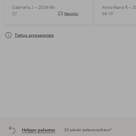
Gabriella J —
2024-08-
Anna-Maria R —
2
27
04-19
Raportoi
Tietoa arvosanoista
Helppo palautus
30 päivän palautusoikeus*