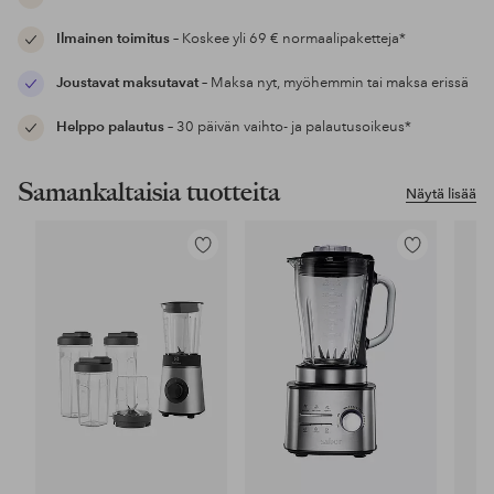
Ilmainen toimitus
– Koskee yli 69 € normaalipaketteja*
Joustavat maksutavat
– Maksa nyt, myöhemmin tai maksa erissä
Helppo palautus
– 30 päivän vaihto- ja palautusoikeus*
Samankaltaisia tuotteita
Näytä lisää
Lisää
Lisää
suosikkeihin
suosikkeihin