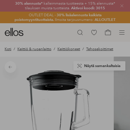
30% alennusta*
kalleimmasta tuotteesta + 15% alennusta*
Sulje
tilauksen muista tuotteista.
Aktivoi koodi: 3015
OUTLET DEAL -
30% lisäalennusta kaikista
poistomyyntituotteista.
Ilmoita tarjousnumero:
ALLOUTLET
Ellos-
Siirry
Hae
logo
merkittyihin
Siirry
–
suosikkituotteisiin
ostoskoriin
Koti
Keittiö & ruoanlaitto
Keittiökoneet
Tehosekoittimet
siirry
aloitussivulle
Näytä samankaltaisia
Takaisin