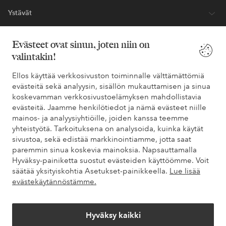
Ystävät
Evästeet ovat sinun, joten niin on
valintakin!
Turvalliset maksut – maksa nyt tai erissä
Haluatko tietää
lisää maksuvaihtoehdoistamme
?
Ellos käyttää verkkosivuston toiminnalle välttämättömiä
evästeitä sekä analyysin, sisällön mukauttamisen ja sinua
elpy
elpy
koskevamman verkkosivustoelämyksen mahdollistavia
evästeitä. Jaamme henkilötiedot ja nämä evästeet niille
mainos- ja analyysiyhtiöille, joiden kanssa teemme
yhteistyötä. Tarkoituksena on analysoida, kuinka käytät
Suomi - Valitse maa
sivustoa, sekä edistää markkinointiamme, jotta saat
paremmin sinua koskevia mainoksia. Napsauttamalla
Hyväksy-painiketta suostut evästeiden käyttöömme. Voit
Facebook
Instagram
Pinterest
Youtube
säätää yksityiskohtia Asetukset-painikkeella.
Lue lisää
evästekäytännöstämme.
Hyväksy kaikki