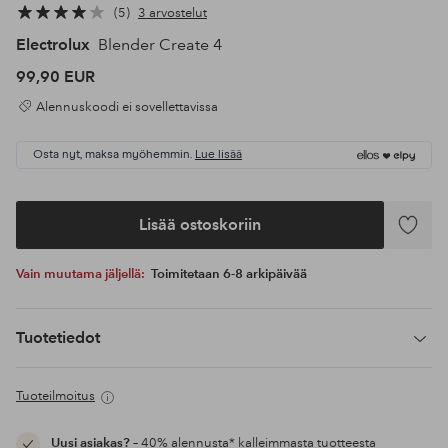
5
3 arvostelut
Electrolux
Blender Create 4
99,90 EUR
Alennuskoodi ei sovellettavissa
Osta nyt, maksa myöhemmin.
Lue lisää
Lisää ostoskoriin
Lisää
suosikke
Vain muutama jäljellä:
Toimitetaan 6-8 arkipäivää
Tuotetiedot
Tuoteilmoitus
Uusi asiakas?
– 40% alennusta* kalleimmasta tuotteesta