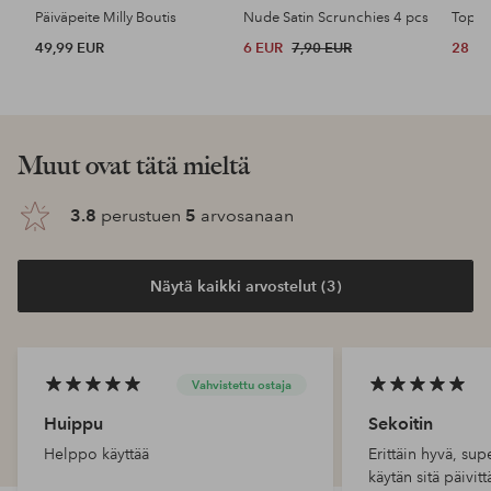
Päiväpeite Milly Boutis
Nude Satin Scrunchies 4 pcs
Top P
49,99 EUR
6 EUR
7,90 EUR
28 E
Muut ovat tätä mieltä
3.8
perustuen
5
arvosanaan
Näytä kaikki arvostelut (3)
Vahvistettu ostaja
Huippu
Sekoitin
Helppo käyttää
Erittäin hyvä, sup
käytän sitä päivitt