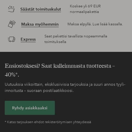
Koskee yli 69 EUR
Säästät toimituskulut
normaalipakettia
Maksa myöhemmin
Maksa elpyllä. Lue lisää kassalla.
Saat pakettisi tavallista nopeammalla
Express
toimituksella
Ensiostoksesi? Saat kalleimmasta tuotteesta –
40%*.
Uutuuksia viikoittain, eksklusiivisia tarjouksia ja suuri annos tyyli-
innoitusta – suoraan postilaatikkoosi.
Ryhdy asiakkaaksi
* Katso tarjouksen ehdot rekisteröitymisen yhteydessä