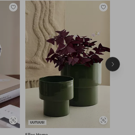
Lisää
Lisää
suosikkeihin
suosikkeihin
Seuraava
tuote
Näytä
Näytä
UUTUUS!
DEAL
samankaltaisia
samankaltaisia
Ellos Home
Ellos Ho