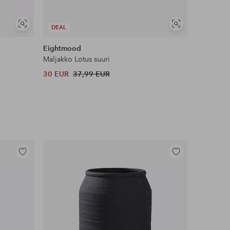
Näytä
Näytä
DEAL
DEAL
samankaltaisia
samankaltaisia
Eightmood
Eightmo
Maljakko Lotus suuri
Maljakko K
30 EUR
37,99 EUR
28 EUR
Lisää
Lisää
suosikkeihin
suosikkeihin