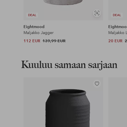
Näytä
DEAL
DEAL
samankaltaisia
Eightmood
Eightmoo
Maljakko Jagger
Maljakko 
112 EUR
139,99 EUR
20 EUR
Kuuluu samaan sarjaan
Lisää
suosikkeihin