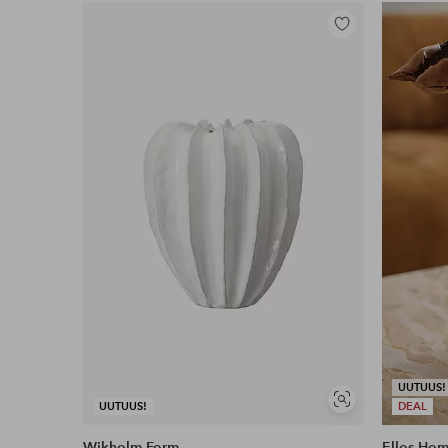
Lisää
suosikkeihin
UUTUUS!
Näytä
UUTUUS!
DEAL
samankaltaisia
Wikholm Form
Ellos Ho