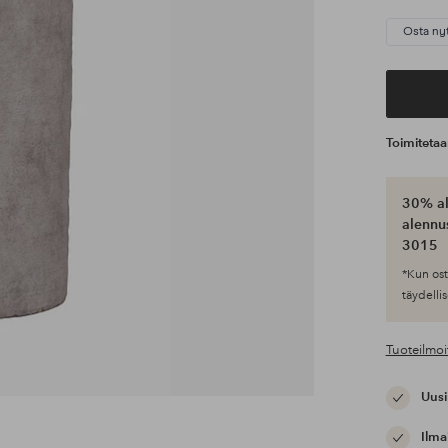
Osta ny
Toimiteta
30% al
alennus
3015
*Kun ost
täydellis
Tuoteilmoi
Uusi
Ilma