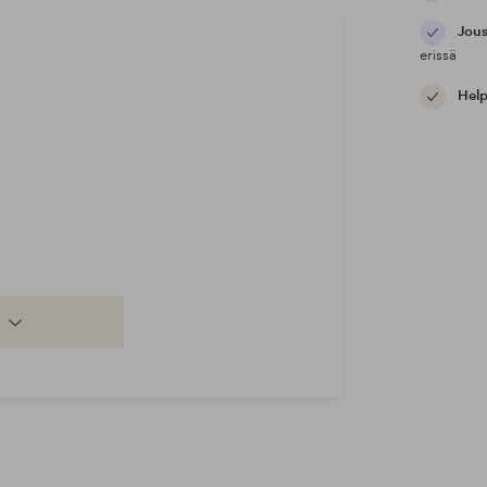
Jous
erissä
Help