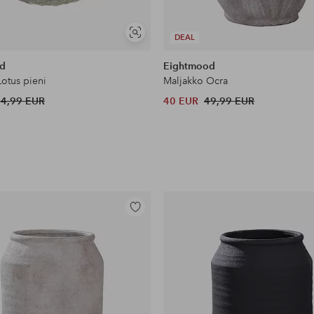
Näytä
DEAL
samankaltaisia
d
Eightmood
Lotus pieni
Maljakko Ocra
24,99 EUR
40 EUR
49,99 EUR
Lisää
suosikkeihin