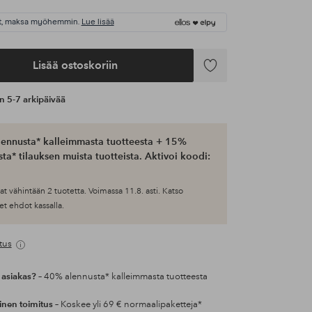
t, maksa myöhemmin.
Lue lisää
Lisää ostoskoriin
Lisää
suosikkeihin
an 5-7 arkipäivää
ennusta* kalleimmasta tuotteesta + 15%
ta* tilauksen muista tuotteista. Aktivoi koodi:
at vähintään 2 tuotetta. Voimassa 11.8. asti. Katso
et ehdot kassalla.
tus
 asiakas?
– 40% alennusta* kalleimmasta tuotteesta
inen toimitus
– Koskee yli 69 € normaalipaketteja*