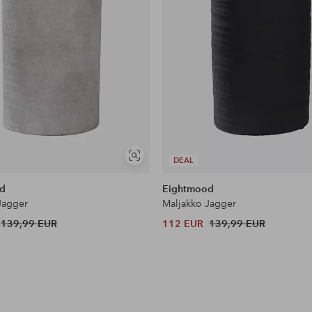
Näytä
DEAL
samankaltaisia
d
Eightmood
Jagger
Maljakko Jagger
139,99 EUR
112 EUR
139,99 EUR