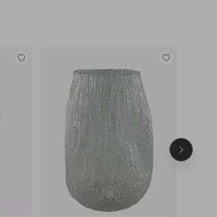
Lisää
Lisää
suosikkeihin
suosikkeihin
Seuraava
tuote