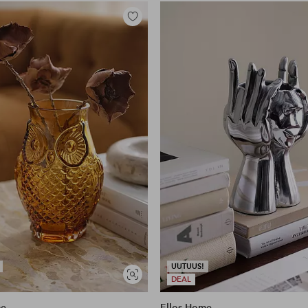
Lisää
suosikkeihin
UUTUUS!
Näytä
DEAL
samankaltaisia
me
Ellos Home