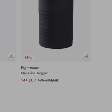
Näytä
Näytä
DEAL
samankaltaisia
samankaltaisia
Eightmood
Maljakko Jagger
144 EUR
179,99 EUR