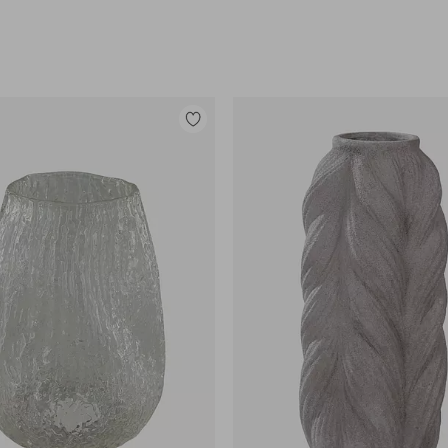
Lisää
suosikkeihin