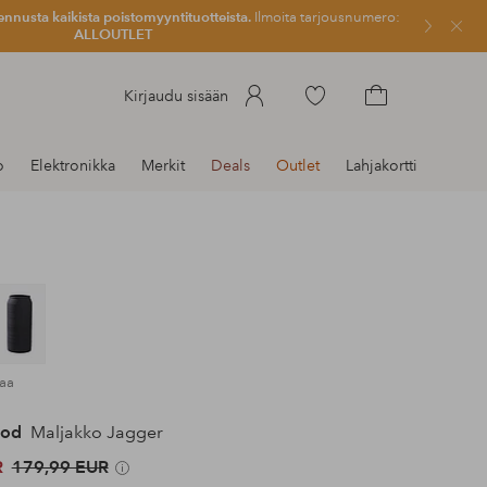
ennusta kaikista poistomyyntituotteista.
Ilmoita tarjousnumero:
Sulje
ALLOUTLET
Siirry
Kirjaudu sisään
merkittyihin
Siirry
suosikkituotteisiin
ostoskoriin
o
Elektronikka
Merkit
Deals
Outlet
Lahjakortti
maa
ood
Maljakko Jagger
R
179,99 EUR