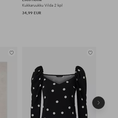
Kukkaruukku Vilda 2 kpl
Vaasi Leo
34,99 EUR
22 EUR
Lisää
Lisää
suosikkeihin
suosikkeihin
Seuraava
tuote