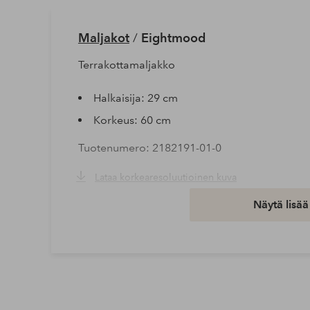
Maljakot
/
Eightmood
Terrakottamaljakko
Halkaisija: 29 cm
Korkeus: 60 cm
Tuotenumero: 2182191-01-0
Lataa korkearesoluutioinen kuva
Näytä lisää
Ilmainen toimitus
Koskee yli 69 € normaalipaketteja
Lue lisää