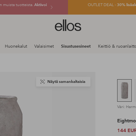
 muista tuotteista.
Aktivoi
OUTLET DEAL -
30% lisäal
Ellos-
logo
–
siirry
Huonekalut
Valaisimet
Sisustusesineet
Keittiö & ruoanlaitt
aloitussivulle
Näytä samankaltaisia
Väri: Har
Eightm
144 EU