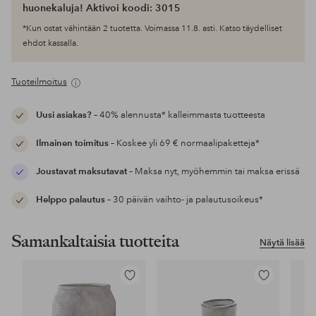
huonekaluja! Aktivoi koodi: 3015
*Kun ostat vähintään 2 tuotetta. Voimassa 11.8. asti. Katso täydelliset
ehdot kassalla.
Tuoteilmoitus
Uusi asiakas?
– 40% alennusta* kalleimmasta tuotteesta
Ilmainen toimitus
– Koskee yli 69 € normaalipaketteja*
Joustavat maksutavat
– Maksa nyt, myöhemmin tai maksa erissä
Helppo palautus
– 30 päivän vaihto- ja palautusoikeus*
Samankaltaisia tuotteita
Näytä lisää
Lisää
Lisää
suosikkeihin
suosikkeihin