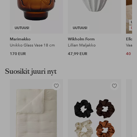
UU
UUTUUS!
UUTUUS!
DE
Marimekko
Wikholm Form
Ellos
Unikko Glass Vase 18 cm
Lillian Maljakko
Vaasi
170 EUR
47,99 EUR
40 E
Suosikit juuri nyt
Lisää
Lisää
suosikkeihin
suosikkeihin