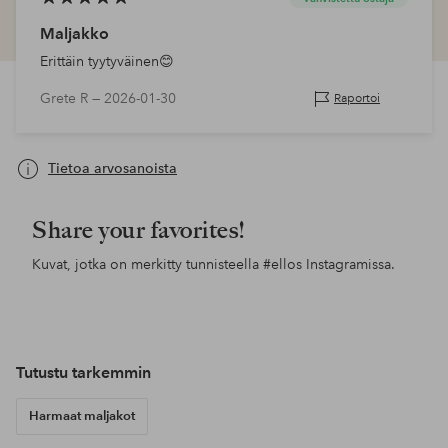
Maljakko
Erittäin tyytyväinen😊
Grete R —
2026-01-30
Raportoi
Tietoa arvosanoista
Share your favorites!
Kuvat, jotka on merkitty tunnisteella
#ellos
Instagramissa.
Julkaissut
siljeholiman
Julkaissut
nytthusmedutsikt
Jul
vil
Tutustu tarkemmin
Harmaat maljakot