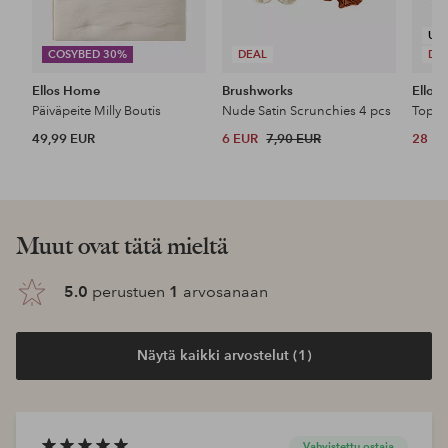
UU
COSYBED 30%
DEAL
DE
Ellos Home
Brushworks
Ellos 
Päiväpeite Milly Boutis
Nude Satin Scrunchies 4 pcs
Top P
49,99 EUR
6 EUR
7,90 EUR
28 E
Muut ovat tätä mieltä
5.0
perustuen
1
arvosanaan
Näytä kaikki arvostelut (1)
Vahvistettu ostaja