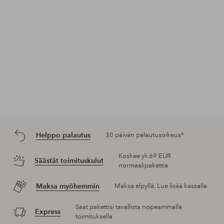
Helppo palautus
30 päivän palautusoikeus*
Koskee yli 69 EUR
Säästät toimituskulut
normaalipakettia
Maksa myöhemmin
Maksa elpyllä. Lue lisää kassalla.
Saat pakettisi tavallista nopeammalla
Express
toimituksella