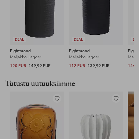
DEAL
DEAL
DE
Eightmood
Eightmood
Eigh
Maljakko, Jagger
Maljakko Jagger
Malja
120 EUR
149,99 EUR
112 EUR
139,99 EUR
144 
Tutustu uutuuksiimme
Lisää
Lisää
suosikkeihin
suosikkeihin