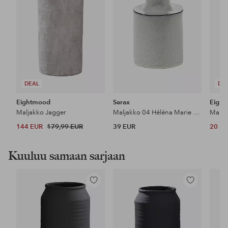
DEAL
DE
Eightmood
Serax
Eigh
Maljakko Jagger
Maljakko 04 Héléna Marie By Marie Michielssen
Malja
144 EUR
179,99 EUR
39 EUR
20 E
Kuuluu samaan sarjaan
Lisää
Lisää
suosikkeihin
suosikkeihin