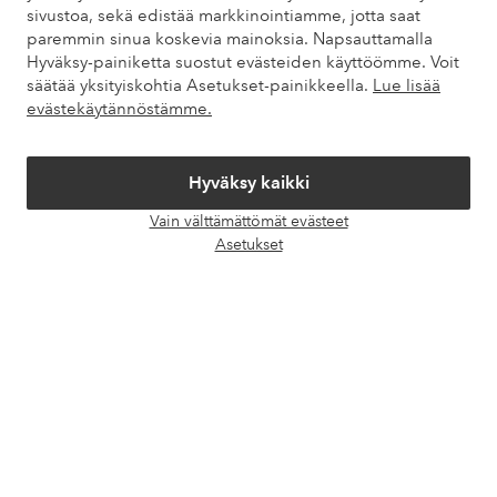
Asiakaspalvelu
Tilaukset
Maksutavat
Toim
sivustoa, sekä edistää markkinointiamme, jotta saat
paremmin sinua koskevia mainoksia. Napsauttamalla
Hyväksy-painiketta suostut evästeiden käyttöömme. Voit
säätää yksityiskohtia Asetukset-painikkeella.
Lue lisää
Omat sivut
evästekäytännöstämme.
Tietoa Elloksesta
Hyväksy kaikki
Vain välttämättömät evästeet
Palvelumme
Avaa
Asetukset
chat-
laati
Ehdot
Ystävät
Turvalliset maksut – maksa nyt tai erissä
Haluatko tietää
lisää maksuvaihtoehdoistamme
?