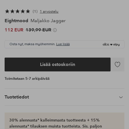
1
1 arvostelu
Eightmood
Maljakko Jagger
112 EUR
139,99 EUR
Osta nyt, maksa myöhemmin.
Lue lisää
Lisää ostoskoriin
Lisää
suosikke
Toimitetaan 5-7 arkipäivää
Tuotetiedot
30% alennusta* kalleimmasta tuotteesta + 15%
alennusta* tilauksen muista tuotteista. Sis. paljon