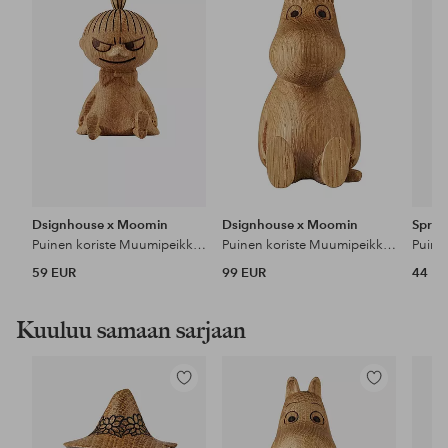
Dsignhouse x Moomin
Dsignhouse x Moomin
Sprin
Puinen koriste Muumipeikko Pikku My 6 cm
Puinen koriste Muumipeikko Snorkkisneito 10 cm
59 EUR
99 EUR
44 E
Kuuluu samaan sarjaan
Lisää
Lisää
suosikkeihin
suosikkeihin