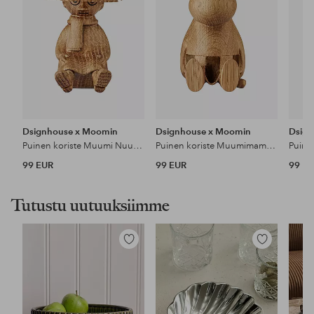
Dsignhouse x Moomin
Dsignhouse x Moomin
Dsig
Puinen koriste Muumi Nuuskamuikkunen 9 cm
Puinen koriste Muumimamma 10 cm
99 EUR
99 EUR
99 E
Tutustu uutuuksiimme
Lisää
Lisää
suosikkeihin
suosikkeihin