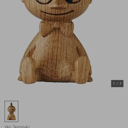
1
/
7
Väri: Tammiväri