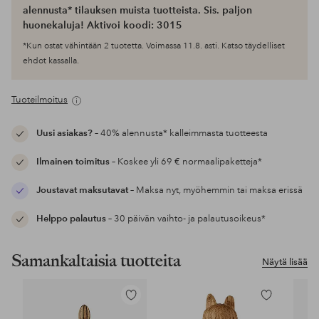
alennusta* tilauksen muista tuotteista. Sis. paljon
huonekaluja! Aktivoi koodi: 3015
*Kun ostat vähintään 2 tuotetta. Voimassa 11.8. asti. Katso täydelliset
ehdot kassalla.
Tuoteilmoitus
Uusi asiakas?
– 40% alennusta* kalleimmasta tuotteesta
Ilmainen toimitus
– Koskee yli 69 € normaalipaketteja*
Joustavat maksutavat
– Maksa nyt, myöhemmin tai maksa erissä
Helppo palautus
– 30 päivän vaihto- ja palautusoikeus*
Samankaltaisia tuotteita
Näytä lisää
Lisää
Lisää
suosikkeihin
suosikkeihin