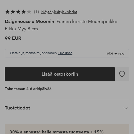
1
Näytä yksityiskohdat
Dsignhouse x Moomin
Puinen koriste Muumipeikko
Pikku Myy 8 cm
99 EUR
Osta nyt, maksa myöhemmin.
Lue lisää
Lisää ostoskoriin
Lisää
suosikke
Toimitetaan 4-6 arkipäivää
Tuotetiedot
30% alennusta* kalleimmasta tuotteesta + 15%