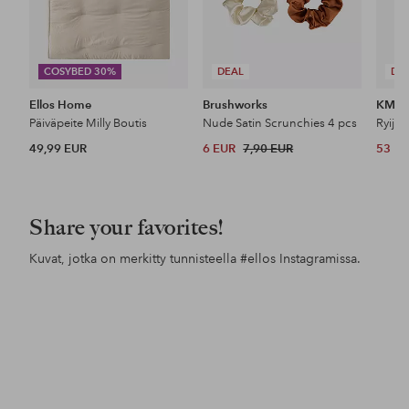
COSYBED 30%
DEAL
DE
Ellos Home
Brushworks
KM H
Päiväpeite Milly Boutis
Nude Satin Scrunchies 4 pcs
Ryijy
49,99 EUR
6 EUR
7,90 EUR
53 E
Share your favorites!
Kuvat, jotka on merkitty tunnisteella
#ellos
Instagramissa.
Julkaissut
goodhopestreet
Julkaissut
livingbyemilia
Jul
my