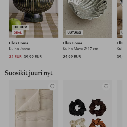
UUTUUS!
DEAL
UUTUUS!
UU
Ellos Home
Ellos Home
Ellos
Kulho Joane
Kulho Mave Ø 17 cm
Kulho
32 EUR
39,99 EUR
24,99 EUR
39,99
Suosikit juuri nyt
Lisää
Lisää
suosikkeihin
suosikkeihin