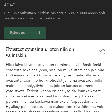
40%*.
Uutuuksia viikoittain, eksklusiivisia tarjouksia ja suuri annos tyyli-
innoitusta – suoraan postilaatikkoosi.
Ryhdy asiakkaaksi
* Katso tarjouksen ehdot rekisteröitymisen yhteydessä
Evästeet ovat sinun, joten niin on
valintakin!
Tarvitsetko apua?
Ellos käyttää verkkosivuston toiminnalle välttämättömiä
evästeitä sekä analyysin, sisällön mukauttamisen ja sinua
Löydät vastaukset useimmin kysyttyihin kysymyksiin usein
koskevamman verkkosivustoelämyksen mahdollistavia
kysytyistä kysymyksistä. Löydät myös tietoa siitä, miten voit ottaa
evästeitä. Jaamme henkilötiedot ja nämä evästeet niille
meihin yhteyttä.
mainos- ja analyysiyhtiöille, joiden kanssa teemme
yhteistyötä. Tarkoituksena on analysoida, kuinka käytät
Asiakaspalvelu
Tilaukset
Maksutavat
Toim
sivustoa, sekä edistää markkinointiamme, jotta saat
paremmin sinua koskevia mainoksia. Napsauttamalla
Hyväksy-painiketta suostut evästeiden käyttöömme. Voit