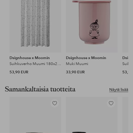
Dsignhouse x Moomin
Dsignhouse x Moomin
Dsig
Suihkuverho Muumi 180x200 cm
Muki Muumi
53,90 EUR
33,90 EUR
53,90
Samankaltaisia tuotteita
Näytä lisää
Lisää
Lisää
suosikkeihin
suosikkeihin