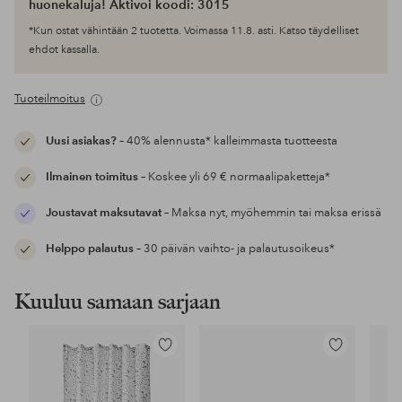
huonekaluja! Aktivoi koodi: 3015
*Kun ostat vähintään 2 tuotetta. Voimassa 11.8. asti. Katso täydelliset
ehdot kassalla.
Tuoteilmoitus
Uusi asiakas?
– 40% alennusta* kalleimmasta tuotteesta
Ilmainen toimitus
– Koskee yli 69 € normaalipaketteja*
Joustavat maksutavat
– Maksa nyt, myöhemmin tai maksa erissä
Helppo palautus
– 30 päivän vaihto- ja palautusoikeus*
Kuuluu samaan sarjaan
Lisää
Lisää
suosikkeihin
suosikkeihin