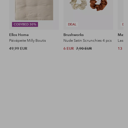
COSYBED 30%
DEAL
DE
Ellos Home
Brushworks
Maybe
Päiväpeite Milly Boutis
Nude Satin Scrunchies 4 pcs
49,99 EUR
6 EUR
7,90 EUR
13 E