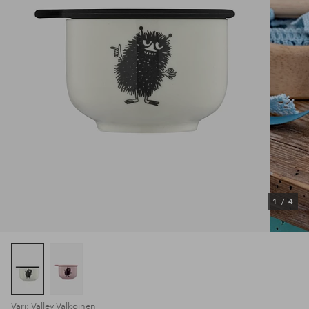
1
/
4
Väri: Valley Valkoinen