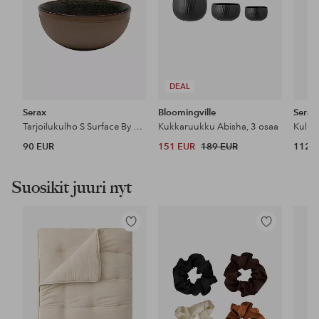
DEAL
Serax
Bloomingville
Serax
Tarjoilukulho S Surface By SERGIO HERMAN 2-pack 2-pack
Kukkaruukku Abisha, 3 osaa
90 EUR
151 EUR
189 EUR
112 
Suosikit juuri nyt
Lisää
Lisää
suosikkeihin
suosikkeihin