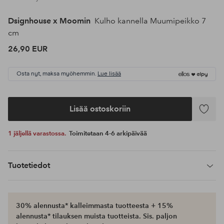
Dsignhouse x Moomin
Kulho kannella Muumipeikko 7
cm
26,90 EUR
Osta nyt, maksa myöhemmin.
Lue lisää
Lisää ostoskoriin
Lisää
suosikke
1 jäljellä varastossa.
Toimitetaan 4-6 arkipäivää
Tuotetiedot
30% alennusta* kalleimmasta tuotteesta + 15%
alennusta* tilauksen muista tuotteista. Sis. paljon