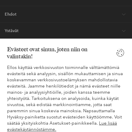
Ehdot
Ystävät
Evästeet ovat sinun, joten niin on
valintakin!
Turvalliset maksut – maksa nyt tai erissä
Haluatko tietää
lisää maksuvaihtoehdoistamme
?
Ellos käyttää verkkosivuston toiminnalle välttämättömiä
evästeitä sekä analyysin, sisällön mukauttamisen ja sinua
elpy
elpy
koskevamman verkkosivustoelämyksen mahdollistavia
evästeitä. Jaamme henkilötiedot ja nämä evästeet niille
mainos- ja analyysiyhtiöille, joiden kanssa teemme
yhteistyötä. Tarkoituksena on analysoida, kuinka käytät
Suomi - Valitse maa
sivustoa, sekä edistää markkinointiamme, jotta saat
paremmin sinua koskevia mainoksia. Napsauttamalla
Hyväksy-painiketta suostut evästeiden käyttöömme. Voit
Facebook
Instagram
Pinterest
Youtube
säätää yksityiskohtia Asetukset-painikkeella.
Lue lisää
evästekäytännöstämme.