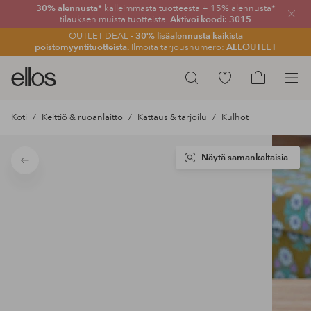
30% alennusta*
kalleimmasta tuotteesta + 15% alennusta*
Sulje
tilauksen muista tuotteista.
Aktivoi koodi: 3015
OUTLET DEAL -
30% lisäalennusta kaikista
poistomyyntituotteista.
Ilmoita tarjousnumero:
ALLOUTLET
Ellos-
Siirry
Hae
logo
merkittyihin
Siirry
–
suosikkituotteisiin
ostoskoriin
Koti
Keittiö & ruoanlaitto
Kattaus & tarjoilu
Kulhot
siirry
aloitussivulle
Näytä samankaltaisia
Takaisin