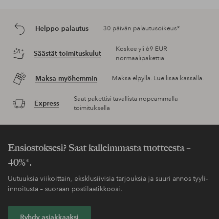
Helppo palautus
30 päivän palautusoikeus*
Koskee yli 69 EUR
Säästät toimituskulut
normaalipakettia
Maksa myöhemmin
Maksa elpyllä. Lue lisää kassalla.
Saat pakettisi tavallista nopeammalla
Express
toimituksella
Ensiostoksesi? Saat kalleimmasta tuotteesta –
40%*.
Uutuuksia viikoittain, eksklusiivisia tarjouksia ja suuri annos tyyli-
innoitusta – suoraan postilaatikkoosi.
Ryhdy asiakkaaksi