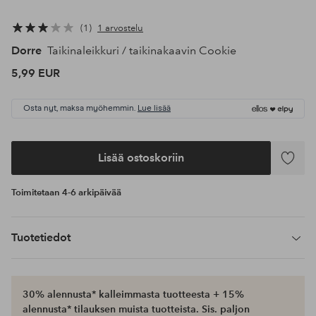
1
1 arvostelu
Dorre
Taikinaleikkuri / taikinakaavin Cookie
5,99 EUR
Osta nyt, maksa myöhemmin.
Lue lisää
Lisää ostoskoriin
Lisää
suosikke
Toimitetaan 4-6 arkipäivää
Tuotetiedot
30% alennusta* kalleimmasta tuotteesta + 15%
alennusta* tilauksen muista tuotteista. Sis. paljon