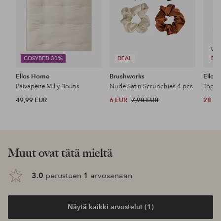
UU
COSYBED 30%
DEAL
DE
Ellos Home
Brushworks
Ellos 
Päiväpeite Milly Boutis
Nude Satin Scrunchies 4 pcs
Top P
49,99 EUR
6 EUR
7,90 EUR
28 E
Muut ovat tätä mieltä
3.0
perustuen
1
arvosanaan
Näytä kaikki arvostelut (1)