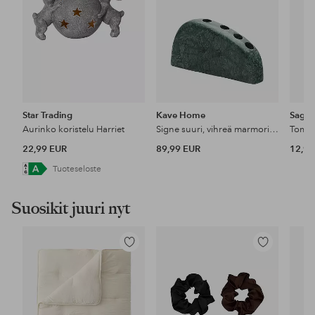
Star Trading
Kave Home
Saga
Aurinko koristelu Harriet
Signe suuri, vihreä marmorinen kynttilänjalka, 10 cm.
Tom ve
22,99 EUR
89,99 EUR
12,90
Tuoteseloste
Suosikit juuri nyt
Lisää
Lisää
suosikkeihin
suosikkeihin