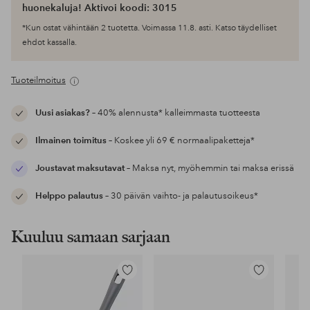
huonekaluja! Aktivoi koodi: 3015
*Kun ostat vähintään 2 tuotetta. Voimassa 11.8. asti. Katso täydelliset
ehdot kassalla.
Tuoteilmoitus
Uusi asiakas?
– 40% alennusta* kalleimmasta tuotteesta
Ilmainen toimitus
– Koskee yli 69 € normaalipaketteja*
Joustavat maksutavat
– Maksa nyt, myöhemmin tai maksa erissä
Helppo palautus
– 30 päivän vaihto- ja palautusoikeus*
Kuuluu samaan sarjaan
Lisää
Lisää
suosikkeihin
suosikkeihin