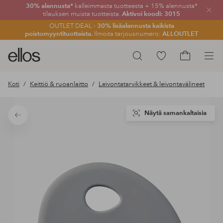
30% alennusta*
kalleimmasta tuotteesta + 15% alennusta*
Sulje
tilauksen muista tuotteista.
Aktivoi koodi: 3015
OUTLET DEAL -
30% lisäalennusta kaikista
poistomyyntituotteista.
Ilmoita tarjousnumero:
ALLOUTLET
Ellos-
Siirry
Hae
logo
merkittyihin
Siirry
–
suosikkituotteisiin
ostoskoriin
Koti
Keittiö & ruoanlaitto
Leivontatarvikkeet & leivontavälineet
siirry
aloitussivulle
Näytä samankaltaisia
Takaisin