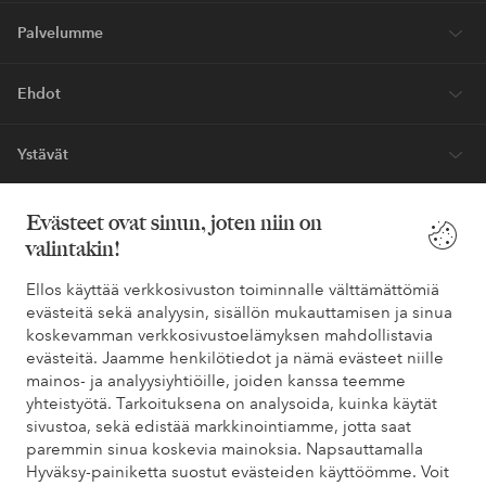
Palvelumme
Ehdot
Ystävät
Evästeet ovat sinun, joten niin on
valintakin!
Turvalliset maksut – maksa nyt tai erissä
Haluatko tietää
lisää maksuvaihtoehdoistamme
?
Ellos käyttää verkkosivuston toiminnalle välttämättömiä
evästeitä sekä analyysin, sisällön mukauttamisen ja sinua
elpy
elpy
koskevamman verkkosivustoelämyksen mahdollistavia
evästeitä. Jaamme henkilötiedot ja nämä evästeet niille
mainos- ja analyysiyhtiöille, joiden kanssa teemme
yhteistyötä. Tarkoituksena on analysoida, kuinka käytät
Suomi - Valitse maa
sivustoa, sekä edistää markkinointiamme, jotta saat
paremmin sinua koskevia mainoksia. Napsauttamalla
Hyväksy-painiketta suostut evästeiden käyttöömme. Voit
Facebook
Instagram
Pinterest
Youtube