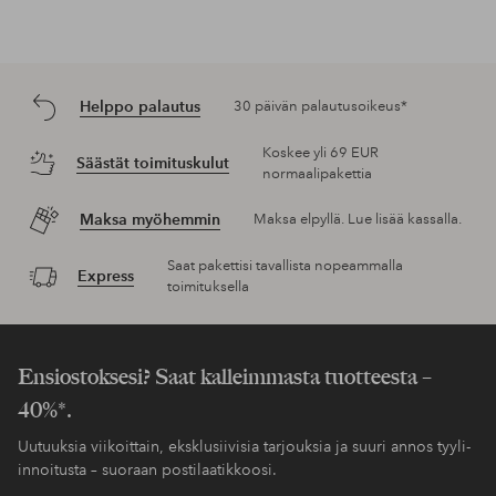
Helppo palautus
30 päivän palautusoikeus*
Koskee yli 69 EUR
Säästät toimituskulut
normaalipakettia
Maksa myöhemmin
Maksa elpyllä. Lue lisää kassalla.
Saat pakettisi tavallista nopeammalla
Express
toimituksella
Ensiostoksesi? Saat kalleimmasta tuotteesta –
40%*.
Uutuuksia viikoittain, eksklusiivisia tarjouksia ja suuri annos tyyli-
innoitusta – suoraan postilaatikkoosi.