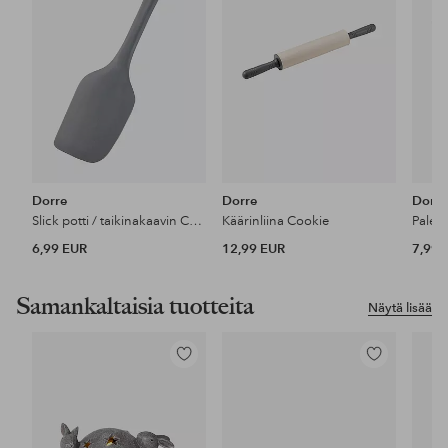
Dorre
Dorre
Dorre
Slick potti / taikinakaavin Cookie
Käärinliina Cookie
Palett
6,99 EUR
12,99 EUR
7,99 
Samankaltaisia tuotteita
Näytä lisää
Lisää
Lisää
suosikkeihin
suosikkeihin