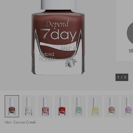
1
/
3
Väri: Cocoa Creek