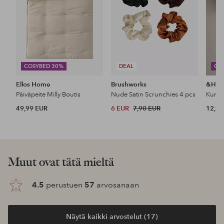
COSYBED 30%
DEAL
CO
Ellos Home
Brushworks
&Ho
Päiväpeite Milly Boutis
Nude Satin Scrunchies 4 pcs
49,99 EUR
6 EUR
7,90 EUR
12,99
Tutustu uutuuksiimme
Lisää
Lisää
suosikkeihin
suosikkeihin