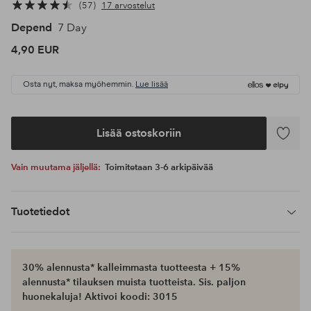
57
17 arvostelut
Depend
7 Day
4,90 EUR
Osta nyt, maksa myöhemmin.
Lue lisää
Lisää ostoskoriin
Lisää
suosikke
Vain muutama jäljellä:
Toimitetaan 3-6 arkipäivää
Tuotetiedot
30% alennusta* kalleimmasta tuotteesta + 15%
alennusta* tilauksen muista tuotteista. Sis. paljon
huonekaluja! Aktivoi koodi: 3015