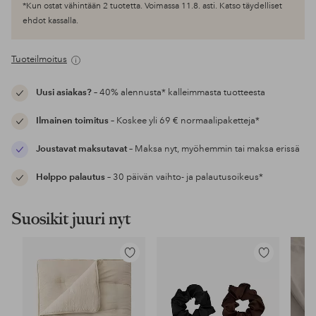
*Kun ostat vähintään 2 tuotetta. Voimassa 11.8. asti. Katso täydelliset
ehdot kassalla.
Tuoteilmoitus
Uusi asiakas?
– 40% alennusta* kalleimmasta tuotteesta
Ilmainen toimitus
– Koskee yli 69 € normaalipaketteja*
Joustavat maksutavat
– Maksa nyt, myöhemmin tai maksa erissä
Helppo palautus
– 30 päivän vaihto- ja palautusoikeus*
Suosikit juuri nyt
Lisää
Lisää
suosikkeihin
suosikkeihin