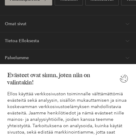
Ensiostoksesi? Saat kalleimmasta tuotteesta –
40%*.
Uutuuksia viikoittain, eksklusiivisia tarjouksia ja suuri annos tyyli-
innoitusta – suoraan postilaatikkoosi.
Ryhdy asiakkaaksi
* Katso tarjouksen ehdot rekisteröitymisen yhteydessä
Evästeet ovat sinun, joten niin on
valintakin!
Tarvitsetko apua?
Ellos käyttää verkkosivuston toiminnalle välttämättömiä
Löydät vastaukset useimmin kysyttyihin kysymyksiin usein
evästeitä sekä analyysin, sisällön mukauttamisen ja sinua
kysytyistä kysymyksistä. Löydät myös tietoa siitä, miten voit ottaa
koskevamman verkkosivustoelämyksen mahdollistavia
meihin yhteyttä.
evästeitä. Jaamme henkilötiedot ja nämä evästeet niille
mainos- ja analyysiyhtiöille, joiden kanssa teemme
Asiakaspalvelu
Tilaukset
Maksutavat
Toim
yhteistyötä. Tarkoituksena on analysoida, kuinka käytät
sivustoa, sekä edistää markkinointiamme, jotta saat