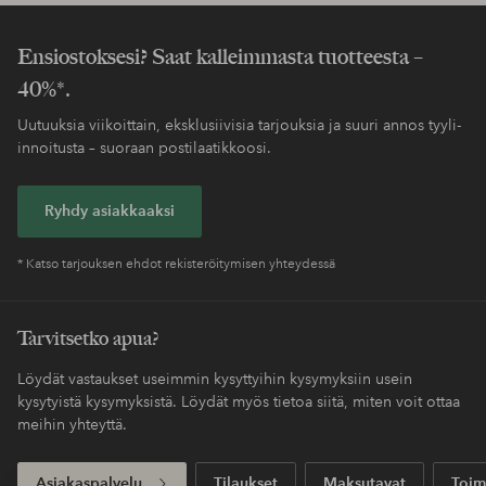
Helppo palautus
30 päivän palautusoikeus*
Koskee yli 69 EUR
Säästät toimituskulut
normaalipakettia
Maksa myöhemmin
Maksa elpyllä. Lue lisää kassalla.
Saat pakettisi tavallista nopeammalla
Express
toimituksella