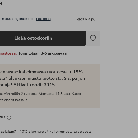
R
t, maksa myöhemmin.
Lue lisää
Lisää ostoskoriin
Lisää
suosikkeihin
 varastossa.
Toimitetaan 3-6 arkipäivää
ennusta* kalleimmasta tuotteesta + 15%
ta* tilauksen muista tuotteista. Sis. paljon
aluja! Aktivoi koodi: 3015
at vähintään 2 tuotetta. Voimassa 11.8. asti. Katso
et ehdot kassalla.
tus
 asiakas?
– 40% alennusta* kalleimmasta tuotteesta