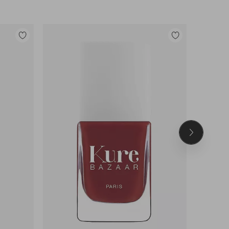
Lisää
Lisää
suosikkeihin
suosikkeihin
Seuraava
tuote