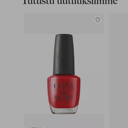
Tutustu uutuuksiimme
Lisää
suosikkeihin