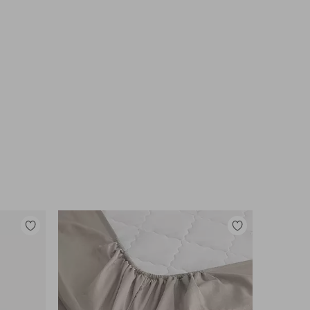
Lisää
Lisää
suosikkeihin
suosikkeihin