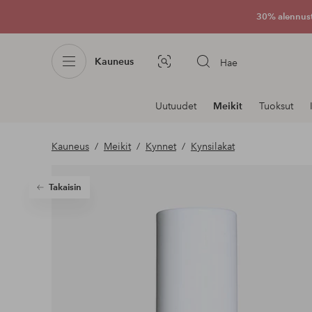
30% alennus
Kauneus
Hae
Kuvahaku
Navigointi
Uutuudet
Meikit
Tuoksut
osastoilla
Kauneus
Meikit
Kynnet
Kynsilakat
Takaisin