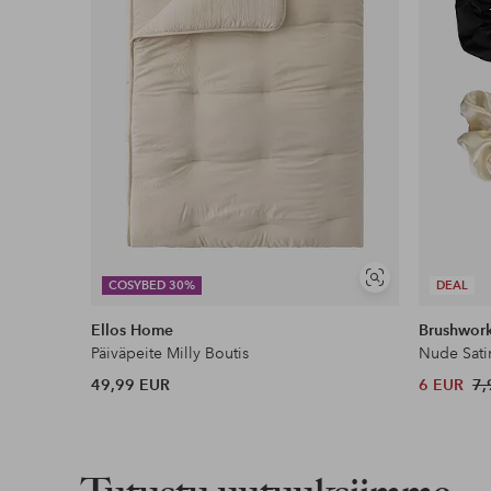
Näytä
COSYBED 30%
DEAL
samankaltaisia
Ellos Home
Brushwor
Päiväpeite Milly Boutis
Nude Sati
49,99 EUR
6 EUR
7,