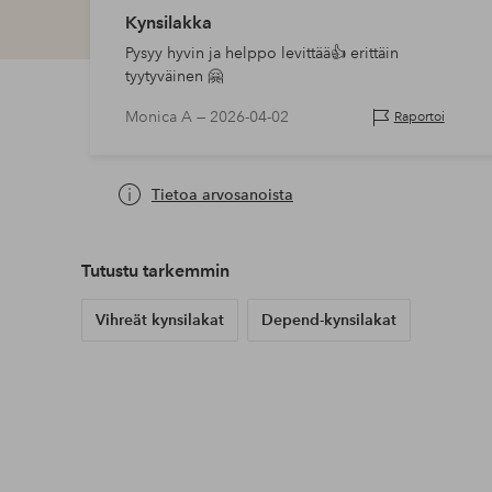
Kynsilakka
Pysyy hyvin ja helppo levittää👍 erittäin
tyytyväinen 🤗
Monica A —
2026-04-02
Raportoi
Tietoa arvosanoista
Tutustu tarkemmin
Vihreät kynsilakat
Depend-kynsilakat