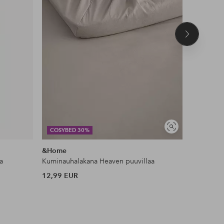
Seuraava
tuote
DEAL
Näytä
COSYBED 30%
JESSICA 
samankaltaisia
&Home
Ellos Col
a
Kuminauhalakana Heaven puuvillaa
Toppi Kiw
12,99 EUR
35 EUR