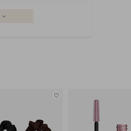
Lisää
suosikkeihin