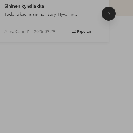
Sininen kynsilakka
Kaun
Todella kaunis sininen sävy. Hyvä hinta
Todel
Seuraava
tuote
Anna-Carin P —
2025-09-29
Moni
Raportoi