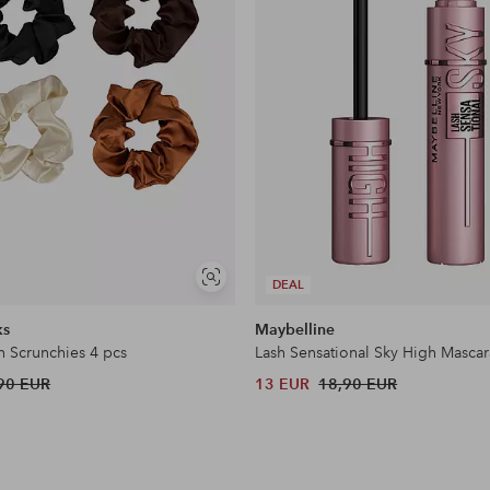
Näytä
DEAL
samankaltaisia
ks
Maybelline
n Scrunchies 4 pcs
Lash Sensational Sky High Mascar
90 EUR
13 EUR
18,90 EUR