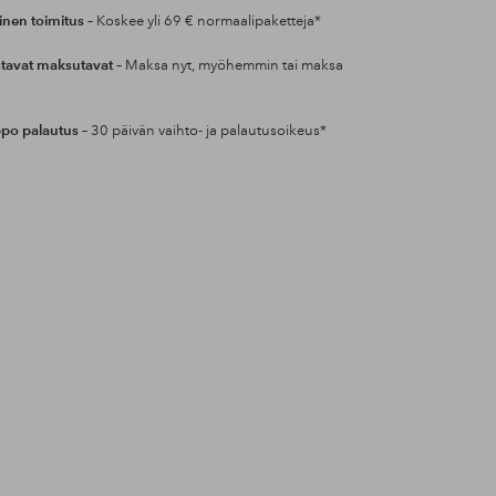
inen toimitus
– Koskee yli 69 € normaalipaketteja*
tavat maksutavat
– Maksa nyt, myöhemmin tai maksa
po palautus
– 30 päivän vaihto- ja palautusoikeus*