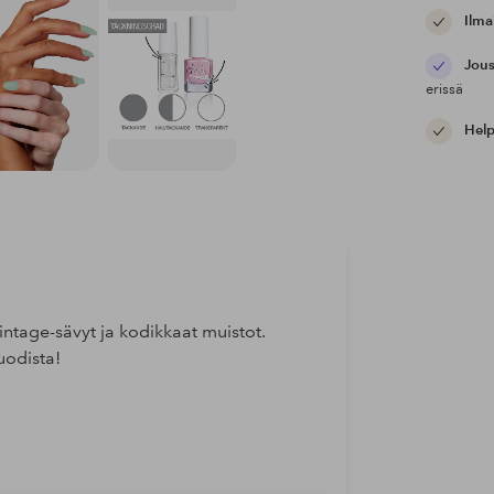
Ilma
Jous
erissä
Help
intage-sävyt ja kodikkaat muistot.
uodista!