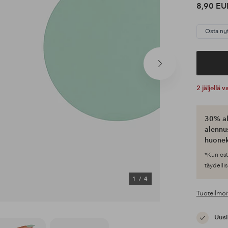
8,90 EU
Osta ny
Seuraava
tuote
2 jäljellä
30% al
alennus
huonek
*Kun ost
täydellis
1
/
4
Tuoteilmoi
Uusi