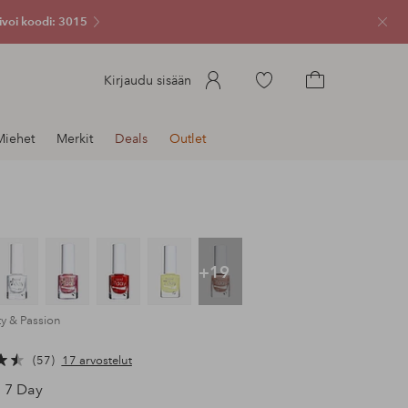
ivoi koodi: 3015
Sulje
Siirry
Kirjaudu sisään
merkittyihin
Siirry
suosikkituotteisiin
ostoskoriin
Miehet
Merkit
Deals
Outlet
+19
ty & Passion
57
17 arvostelut
7 Day