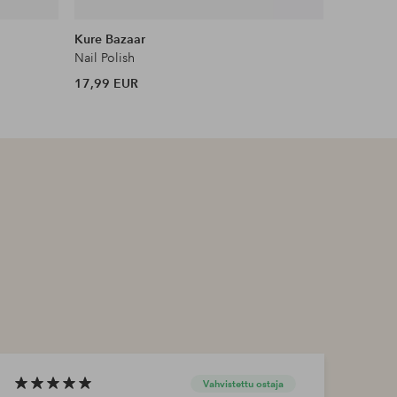
Kure Bazaar
OPI
Nail Polish
Infinite 
17,99 EUR
17,90 EU
Vahvistettu ostaja