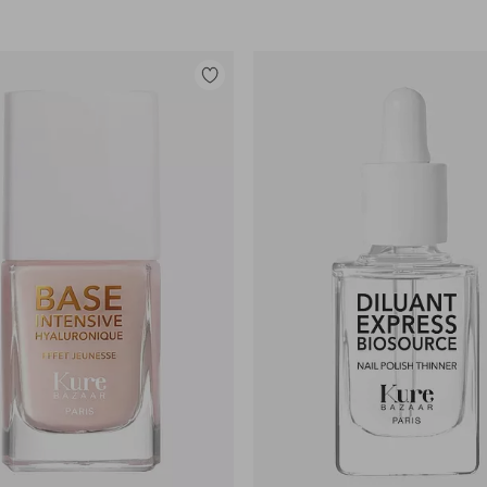
Lisää
suosikkeihin